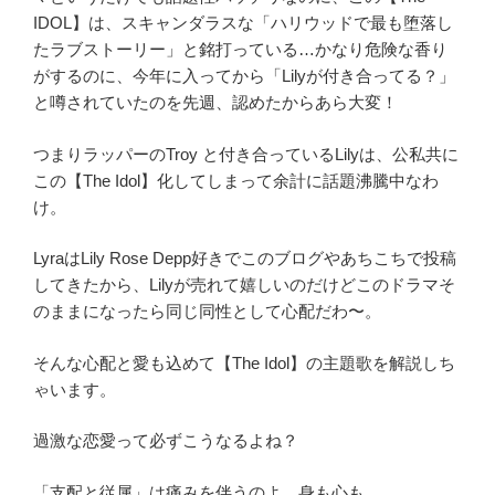
IDOL】は、
スキャンダラスな「ハリウッドで最も堕落し
たラブストーリー」と銘打っている…かなり危険な香り
がするのに、今年に入ってから「Lilyが付き合ってる？」
と噂されていたのを先週、認めたからあら大変！
つまりラッパーのTroy と付き合っているLilyは、公私共に
この【The Idol】化してしまって余計に話題沸騰中なわ
け。
LyraはLily Rose Depp好きでこのブログやあちこちで投稿
してきたから、Lilyが売れて嬉しいのだけどこのドラマそ
のままになったら同じ同性として心配だわ〜。
そんな心配と愛も込めて【The Idol】の主題歌を解説しち
ゃいます。
過激な恋愛って必ずこうなるよね？
「支配と従属」は痛みを伴うのよ…身も心も。