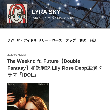
コ
ン
LYRA SKY
テ
Lyra Sky's Music Movie Mind
ン
ツ
へ
ス
タグ:
ザ・アイドル リリー＝ローズ・デップ 和訳 解説
キ
ッ
投
2023年5月20日
プ
稿
The Weeknd ft. Future【Double
日:
Fantasy】和訳解説 Lily Rose Depp主演ド
ラマ『IDOL』