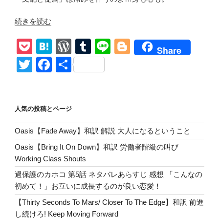
“The
続きを読む
Weeknd
P
H
W
T
Li
Bl
ft.
Share
Future【Double
o
at
or
u
n
o
T
F
共
Fantasy】
ck
e
d
m
e
g
wi
a
有
和
et
n
Pr
bl
g
tt
c
訳
解
a
e
r
er
er
e
人気の投稿とページ
説
ss
b
Lily
Oasis【Fade Away】和訳 解説 大人になるということ
o
Rose
Oasis【Bring It On Down】和訳 労働者階級の叫び
Depp
o
Working Class Shouts
主
k
演
過保護のカホコ 第5話 ネタバレあらすじ 感想 「こんなの
ド
初めて！」お互いに成長するのが良い恋愛！
ラ
【Thirty Seconds To Mars/ Closer To The Edge】和訳 前進
マ
し続けろ! Keep Moving Forward