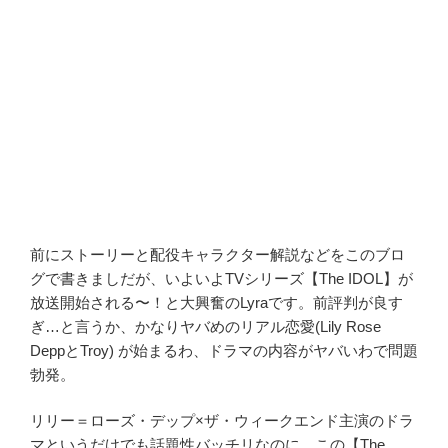
前にストーリーと配役キャラクター解説などをこのブロ
グで書きましだが、いよいよTVシリーズ【The IDOL】が
放送開始される〜！と大興奮のLyraです。前評判が良す
ぎ…と言うか、かなりヤバめのリアル恋愛(Lily Rose
DeppとTroy) が始まるわ、ドラマの内容がヤバいわで問題
勃発。
リリー＝ローズ・デップ
×
ザ・ウィークエンド主演のドラ
マというだけでも話題性バッチリなのに、この【
The