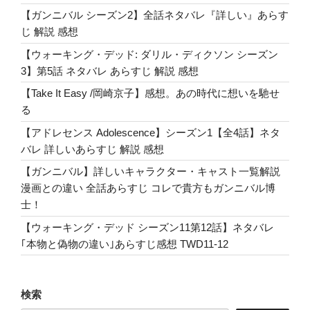
『IDOL』”
【ガンニバル シーズン2】全話ネタバレ『詳しい』あらす
の
じ 解説 感想
【ウォーキング・デッド: ダリル・ディクソン シーズン
3】第5話 ネタバレ あらすじ 解説 感想
【Take It Easy /岡崎京子】感想。あの時代に想いを馳せ
る
【アドレセンス Adolescence】シーズン1【全4話】ネタ
バレ 詳しいあらすじ 解説 感想
【ガンニバル】詳しいキャラクター・キャスト一覧解説
漫画との違い 全話あらすじ コレで貴方もガンニバル博
士！
【ウォーキング・デッド シーズン11第12話】ネタバレ
｢本物と偽物の違い｣あらすじ感想 TWD11-12
検索