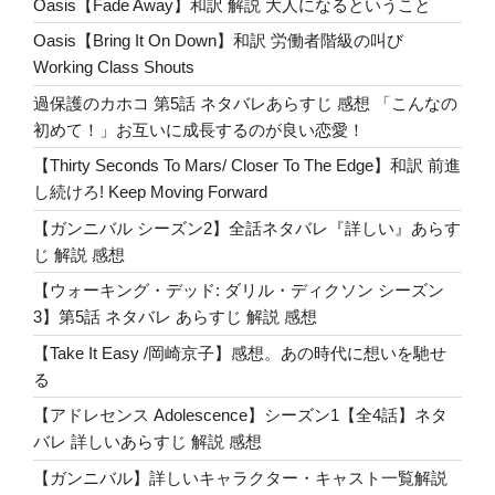
Oasis【Fade Away】和訳 解説 大人になるということ
o
な
Oasis【Bring It On Down】和訳 労働者階級の叫び
表
o
Working Class Shouts
現
k
者
過保護のカホコ 第5話 ネタバレあらすじ 感想 「こんなの
Dregen
初めて！」お互いに成長するのが良い恋愛！
Realistic
【Thirty Seconds To Mars/ Closer To The Edge】和訳 前進
Artist!”
し続けろ! Keep Moving Forward
の
【ガンニバル シーズン2】全話ネタバレ『詳しい』あらす
じ 解説 感想
【ウォーキング・デッド: ダリル・ディクソン シーズン
3】第5話 ネタバレ あらすじ 解説 感想
【Take It Easy /岡崎京子】感想。あの時代に想いを馳せ
る
【アドレセンス Adolescence】シーズン1【全4話】ネタ
バレ 詳しいあらすじ 解説 感想
【ガンニバル】詳しいキャラクター・キャスト一覧解説