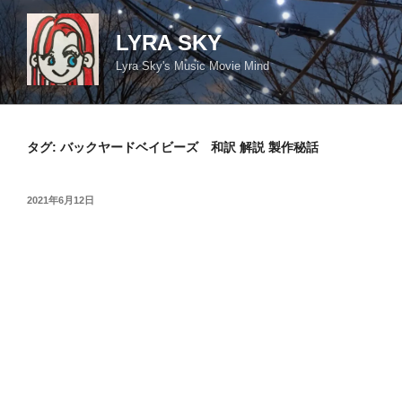
コ
ン
LYRA SKY
テ
Lyra Sky's Music Movie Mind
ン
ツ
へ
ス
タグ:
バックヤードベイビーズ 和訳 解説 製作秘話
キ
ッ
投
2021年6月12日
プ
稿
日: