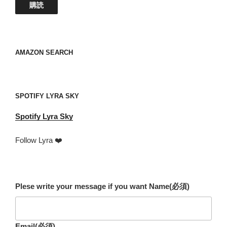
ア
購読
ド
レ
ス
your
AMAZON SEARCH
mail
address
SPOTIFY LYRA SKY
Spotify
Lyra Sky
Follow Lyra ❤️
Plese write your message if you want Name
(必須)
Email
(必須)