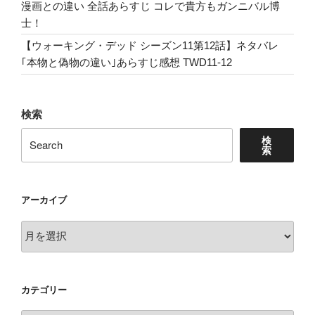
漫画との違い 全話あらすじ コレで貴方もガンニバル博
士！
【ウォーキング・デッド シーズン11第12話】ネタバレ
｢本物と偽物の違い｣あらすじ感想 TWD11-12
検索
検
索
アーカイブ
ア
ー
カ
イ
カテゴリー
ブ