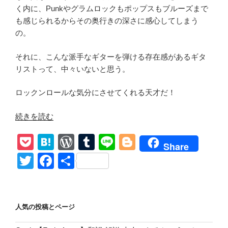
く内に、Punkやグラムロックもポップスもブルーズまで
も感じられるからその奥行きの深さに感心してしまう
の。
それに、こんな派手なギターを弾ける存在感があるギタ
リストって、中々いないと思う。
ロックンロールな気分にさせてくれる天才だ！
“【Backyard
続きを読む
Babies/
P
H
W
T
Li
Bl
Made
Share
Me
o
at
or
u
n
o
T
F
共
Madman】
ck
e
d
m
e
g
wi
a
有
和
et
n
Pr
bl
g
tt
c
訳
リ
a
e
r
er
er
e
人気の投稿とページ
ア
ss
b
ル