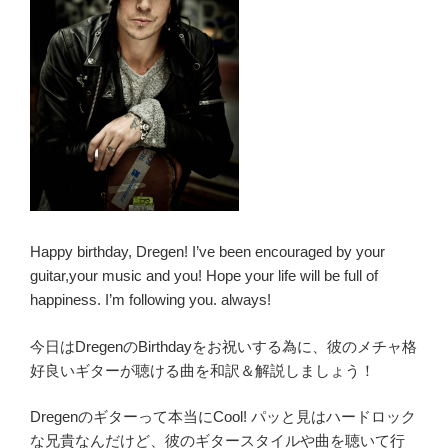
Happy birthday, Dregen! I’ve been encouraged by your
guitar,your music and you! Hope your life will be full of
happiness. I’m following you. always!
今日はDregenのBirthdayをお祝いする為に、彼のメチャ格
好良いギターが聴ける曲を和訳＆解説しましょう！
Dregenのギターって本当にCool! パッと見はハードロック
な兄貴なんだけど、彼のギタースタイルや曲を聴いて行