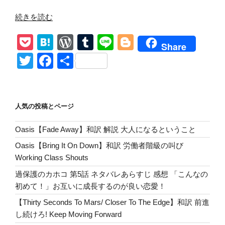
“【光
続きを読む
が
P
H
W
T
Li
Bl
死
Share
ん
o
at
or
u
n
o
T
F
共
だ
ck
e
d
m
e
g
wi
a
有
夏】
et
n
Pr
bl
g
tt
c
第
1
a
e
r
er
er
e
人気の投稿とページ
話
ss
b
あ
Oasis【Fade Away】和訳 解説 大人になるということ
o
ら
Oasis【Bring It On Down】和訳 労働者階級の叫び
す
o
Working Class Shouts
じ
k
詳
過保護のカホコ 第5話 ネタバレあらすじ 感想 「こんなの
し
初めて！」お互いに成長するのが良い恋愛！
い
【Thirty Seconds To Mars/ Closer To The Edge】和訳 前進
解
し続けろ! Keep Moving Forward
説