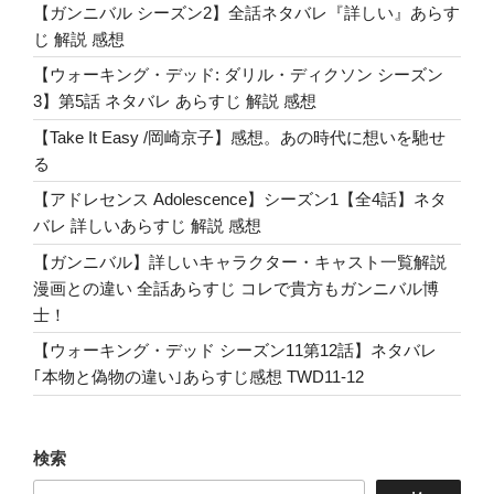
【ガンニバル シーズン2】全話ネタバレ『詳しい』あらす
感
じ 解説 感想
想
ブ
【ウォーキング・デッド: ダリル・ディクソン シーズン
ロ
3】第5話 ネタバレ あらすじ 解説 感想
マ
【Take It Easy /岡崎京子】感想。あの時代に想いを馳せ
ン
る
ス
【アドレセンス Adolescence】シーズン1【全4話】ネタ
の
バレ 詳しいあらすじ 解説 感想
刹
那
【ガンニバル】詳しいキャラクター・キャスト一覧解説
さ”
漫画との違い 全話あらすじ コレで貴方もガンニバル博
の
士！
【ウォーキング・デッド シーズン11第12話】ネタバレ
｢本物と偽物の違い｣あらすじ感想 TWD11-12
検索