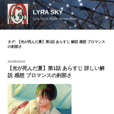
コ
ン
LYRA SKY
テ
Lyra Sky's Music Movie Mind
ン
ツ
へ
ス
タグ:
【光が死んだ夏】第1話 あらすじ 解説 感想 ブロマンス
キ
の刹那さ
ッ
プ
投
2025年8月5日
稿
【光が死んだ夏】第1話 あらすじ 詳しい解
日:
説 感想 ブロマンスの刹那さ