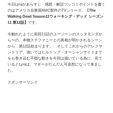
今日Lyraがあらすじ・感想・解説ツッコミポイントを書く
のはアメリカ合衆国AMC製作のTVシリーズ、【
The
Walking Dead Season11ウォーキング・デッド シーズン
11
第12話】
です。
今触れたように前回11話のユージーンのスッタモンダか
ら〜の、本物ステファニーとの真相が明かされるシーン
から、第12話始まります。 そしてこれからのアレクサ
ンドリア、強いてはヒルトップ・オーシャンサイドまで
をも巻き込む不穏な動きを今回は描いている為に、見て
いるとLyraは、マギーがだんだん可哀想になって来まし
た。
スポンサーリンク