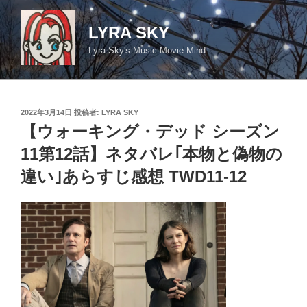
コ
ン
LYRA SKY
テ
Lyra Sky's Music Movie Mind
ン
ツ
へ
ス
投
2022年3月14日
投稿者:
LYRA SKY
キ
稿
【ウォーキング・デッド シーズン
日:
ッ
11第12話】ネタバレ｢本物と偽物の
プ
違い｣あらすじ感想 TWD11-12