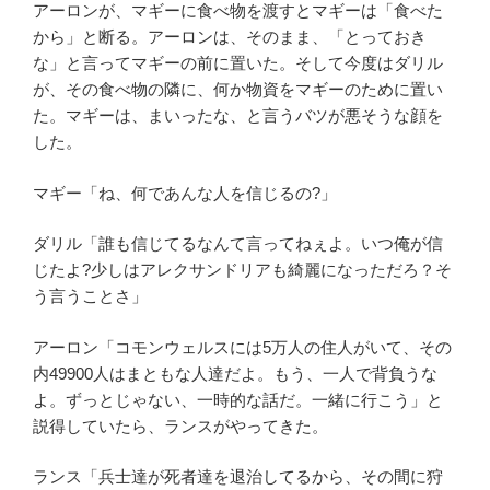
アーロンが、マギーに食べ物を渡すとマギーは「食べた
から」と断る。アーロンは、そのまま、「とっておき
な」と言ってマギーの前に置いた。そして今度はダリル
が、その食べ物の隣に、何か物資をマギーのために置い
た。マギーは、まいったな、と言うバツが悪そうな顔を
した。
マギー「ね、何であんな人を信じるの?」
ダリル「誰も信じてるなんて言ってねぇよ。いつ俺が信
じたよ?少しはアレクサンドリアも綺麗になっただろ？そ
う言うことさ」
アーロン「コモンウェルスには5万人の住人がいて、その
内49900人はまともな人達だよ。もう、一人で背負うな
よ。ずっとじゃない、一時的な話だ。一緒に行こう」と
説得していたら、ランスがやってきた。
ランス「兵士達が死者達を退治してるから、その間に狩