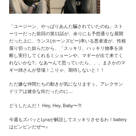
「ユージーン、やっぱりあんた騙されていたのね」スト
ーリーだった前回の第11話が、余りにも予想通りな展開
だった上に、ランス(ホーンズビー)率いる悪者達が、性根
腐り切った奴らだから、「スッキリ、ハッキリ物事を決
断し実行してくれるミショーンや、マギーが出て来てく
れないかな?」なあ〜んて思っていたら、、、まさかのマ
ギー姉さんが登場！こりゃ、期待しないと！！
ただ嫌な仲間たちの動きが気になりますぅ。アレクサン
ドリアは健全な街だったのに…
どうしたんだ！ Hey, Hey, Baby〜?!
今週もズバッとLyraが解説してスッキリさせるわ！battery
はビンビンだぜ〜♪