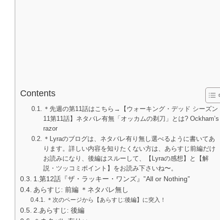
Contents
＊先週の第11話はこちら→【ウォーキング・デッド シーズン
11第11話】ネタバレ有無「オッカムの剃刀」とは? Ockham’s
razor
＊Lyraのブログは、ネタバレ有り無し選べるように書いてあ
ります。詳しい内容を知りたくない方は、あらすじ前編だけ
お読みになり、後編はスルーして、【Lyraの感想】と【解
説・ツッコミポイント】をお読み下さいね〜。
1.第12話『ザ・ラッキー・ワンズ』”All or Nothing”
あらすじ: 前編 ＊ネタバレ無し
＊次のページから【あらすじ:後編】に突入！
2.あらすじ: 後編