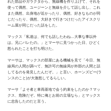
れた部品やガラクタから、無線機を作り上げて、それを
使って偶然、ユージーンと無線を介して話し出し、これ
また偶然、出身地が近かったり、偶然、好きなものが同
じだったり、偶然、大好きで行きつけだったアイスクリ
ーム屋が同じだった話をした。
マックス「私達は、何でも話したわね…大事な事以外
は。兄にバレたの。」とマーサに見つかった日、ひどく
怒られたことを打ち明けた。
マーサは、マックスの部屋にある機械を見て「今日、無
線局の人間が調べて、無許可の無線局が外部の人間と話
してるのを発見したんだぞ。」と言い、ホーンズビー(ラ
ンスのこと)が大激怒してるらしい。
マーサ「よそ者と車両基地で会う約束をしたのか？マッ
クス、危険だぞ。特に俺とお前の立場なら」とマックス
に忠告したのだと言う。