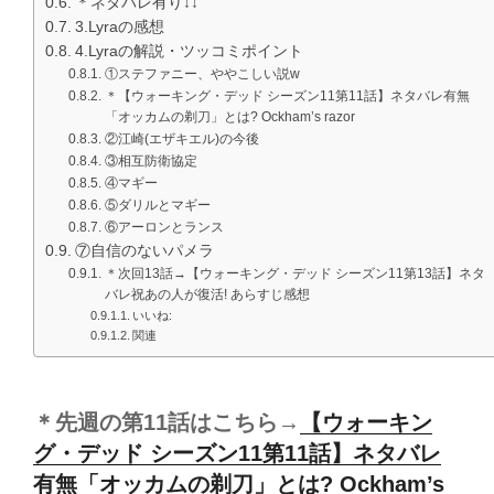
＊ネタバレ有り↓↓
3.Lyraの感想
4.Lyraの解説・ツッコミポイント
①ステファニー、ややこしい説w
＊【ウォーキング・デッド シーズン11第11話】ネタバレ有無
「オッカムの剃刀」とは? Ockham’s razor
②江崎(エザキエル)の今後
③相互防衛協定
④マギー
⑤ダリルとマギー
⑥アーロンとランス
⑦自信のないパメラ
＊次回13話→【ウォーキング・デッド シーズン11第13話】ネタ
バレ祝あの人が復活! あらすじ感想
いいね:
関連
＊先週の第11話はこちら→
【ウォーキン
グ・デッド シーズン11第11話】ネタバレ
有無「オッカムの剃刀」とは? Ockham’s