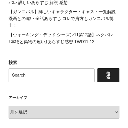
バレ 詳しいあらすじ 解説 感想
紹
介
【ガンニバル】詳しいキャラクター・キャスト一覧解説
You
漫画との違い 全話あらすじ コレで貴方もガンニバル博
(TV
士！
series)”
【ウォーキング・デッド シーズン11第12話】ネタバレ
の
｢本物と偽物の違い｣あらすじ感想 TWD11-12
検索
検
索
アーカイブ
ア
ー
カ