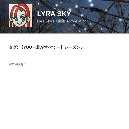
コ
ン
LYRA SKY
テ
Lyra Sky's Music Movie Mind
ン
ツ
へ
ス
タグ:
【YOUー君がすべてー】シーズン5
キ
ッ
投
2025年2月3日
プ
稿
日: