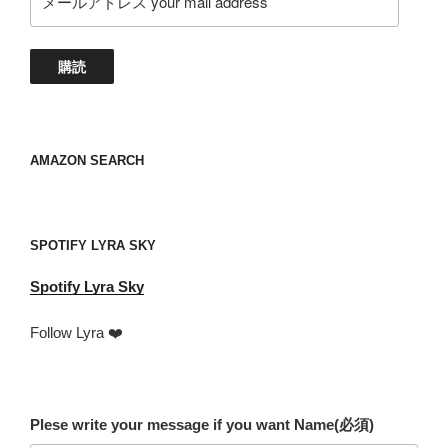
ー
ル
ア
購読
ド
レ
ス
your
AMAZON SEARCH
mail
address
SPOTIFY LYRA SKY
Spotify
Lyra Sky
Follow Lyra ❤️
Plese write your message if you want Name
(必須)