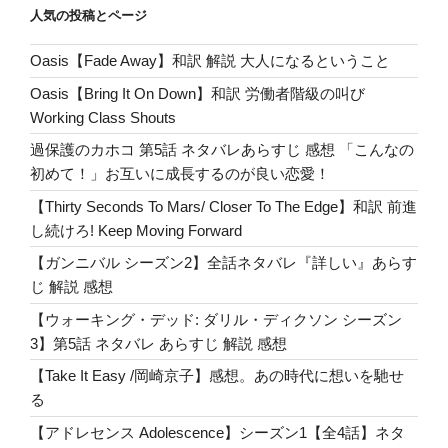
ー】
a
e
r
er
er
e
人気の投稿とページ
シ
ss
b
ー
Oasis【Fade Away】和訳 解説 大人になるということ
o
ズ
Oasis【Bring It On Down】和訳 労働者階級の叫び
ン
o
Working Class Shouts
5
k
配
過保護のカホコ 第5話 ネタバレあらすじ 感想 「こんなの
信
初めて！」お互いに成長するのが良い恋愛！
決
【Thirty Seconds To Mars/ Closer To The Edge】和訳 前進
定:
し続けろ! Keep Moving Forward
最
【ガンニバル シーズン2】全話ネタバレ『詳しい』あらす
新
じ 解説 感想
情
報
【ウォーキング・デッド: ダリル・ディクソン シーズン
と
3】第5話 ネタバレ あらすじ 解説 感想
予
【Take It Easy /岡崎京子】感想。あの時代に想いを馳せ
告
る
映
【アドレセンス Adolescence】シーズン1【全4話】ネタ
像