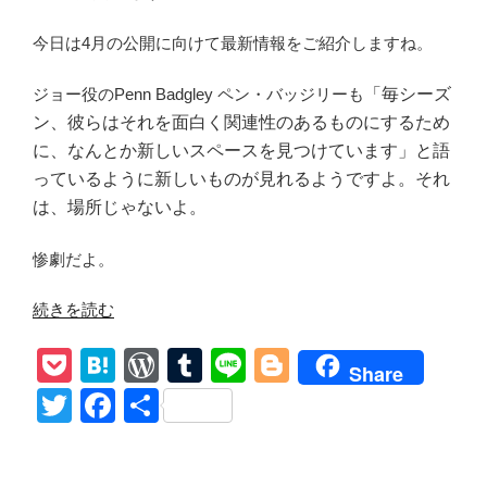
今日は4月の公開に向けて最新情報をご紹介しますね。
ジョー役のPenn Badgley ペン・バッジリーも
「毎シーズ
ン、彼らはそれを面白く関連性のあるものにするため
に、なんとか新しいスペースを見つけています」と語
っているように新しいものが見れるようですよ。それ
は、場所じゃないよ。
惨劇だよ。
“【YOU
続きを読む
ー
P
H
W
T
Li
Bl
君
Share
が
o
at
or
u
n
o
T
F
共
す
ck
e
d
m
e
g
wi
a
有
べ
et
n
Pr
bl
g
tt
c
て