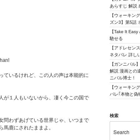
あらすじ 解説 
【ウォーキング
ズン3】第5話 
【Take It 
馳せる
【アドレセンス 
ネタバレ 詳し
an!
【ガンニバル
解説 漫画との
っているけれど、この人の声は本能的に
ニバル博士！
【ウォーキング
バレ｢本物と偽物
人が１人もいないから、凄く今この国で
検索
女問わずあげている世界じゃ、いつまで
ら馬鹿にされたままよ。