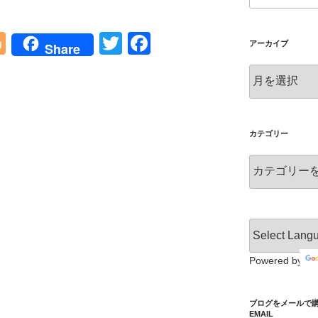
Bl
T
F
アーカイブ
Share
o
wi
a
ア
g
tt
c
ー
カ
g
er
e
イ
er
b
ブ
カテゴリー
o
カ
o
テ
ゴ
k
リ
ー
Powered by
ブログをメールで購読 S
EMAIL