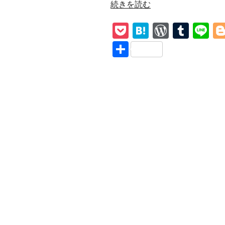
“【Halo】
続きを読む
Depeche
P
H
W
T
Li
Mode
和
o
at
or
u
n
共
訳
ck
e
d
m
e
有
解
et
n
Pr
bl
説
End
a
e
r
of
ss
Passion
愛
欲
の
果
て
に”
の