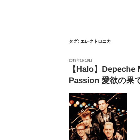
タグ:
エレクトロニカ
投
2019年1月18日
稿
【Halo】Depeche 
日:
Passion 愛欲の果