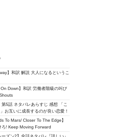
ジ
e Away】和訳 解説 大人になるというこ
g It On Down】和訳 労働者階級の叫び
Shouts
 第5話 ネタバレあらすじ 感想 「こ
！」お互いに成長するのが良い恋愛！
ds To Mars/ Closer To The Edge】
Keep Moving Forward
シーズン2】全話ネタバレ『詳しい』