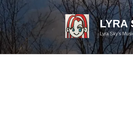
コ
ン
テ
LYRA 
ン
ツ
Lyra Sky's Mus
へ
ス
キ
ッ
プ