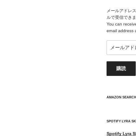
メールアドレ
ルで受信でき
You can receive
email address 
メ
ー
ル
ア
購読
ド
レ
ス
your
mail
AMAZON SEARC
address
SPOTIFY LYRA S
Spotify
Lyra S