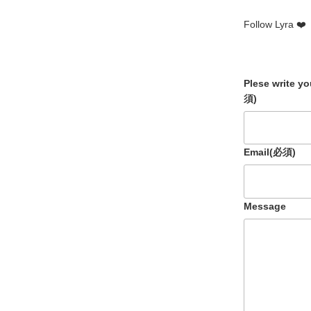
Follow Lyra ❤️
Plese write y
須)
Email
(必須)
Message