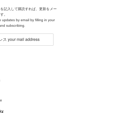
スを記入して購読すれば、更新をメー
ます。
 updates by email by filling in your
and subscribing.
H
KY
ky