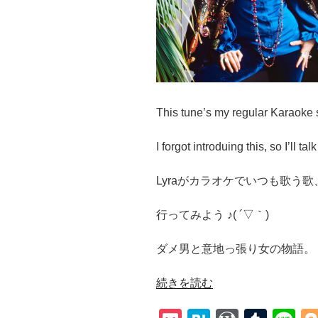
This tune’s my regular Karaoke 
I forgot introduing this, so I’ll ta
Lyraがカラオケでいつも歌う
行ってみよう ♪( ´▽｀)
ダメ男と意地っ張り女の物語。
“【Janis
続きを読む
Joplin
/