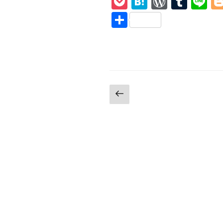
P
H
W
T
Li
Move
o
at
or
u
n
共
Over】
ck
e
d
m
e
有
和
et
n
Pr
bl
訳
Goddam
a
e
r
Mule’s
ss
True
投
前
Love?
の
駄
稿
ペ
目
の
ー
な
ジ
ア
ペ
イ
ー
ツ
に、
ジ
ほ
送
の
字”
り