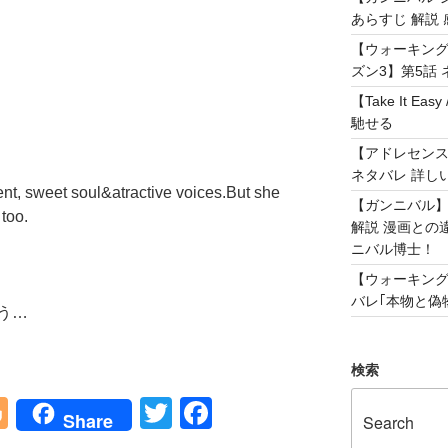
あらすじ 解説 
【ウォーキング
ズン3】第5話 
【Take It 
馳せる
【アドレセンス 
ネタバレ 詳し
lent, sweet soul&atractive voices.But she
【ガンニバル
 too.
解説 漫画との
ニバル博士！
【ウォーキング
バレ｢本物と偽物
う…
検索
Bl
T
F
Share
o
wi
a