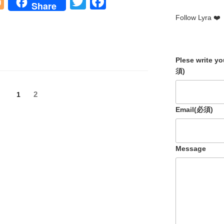
Bl
T
F
Share
o
wi
a
Follow Lyra ❤️
g
tt
c
g
er
e
Plese write y
er
b
須)
o
o
固
固
2
1
定
定
k
Email
(必須)
ペ
ペ
ー
ー
ジ
ジ
Message