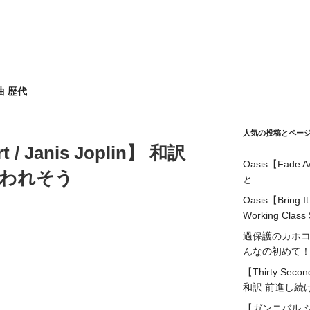
曲 歴代
人気の投稿とペー
t / Janis Joplin】 和訳
Oasis【Fad
胸がこわれそう
と
Oasis【Brin
Working Class 
過保護のカホコ
んなの初めて
【Thirty Secon
和訳 前進し続けろ! 
【ガンニバル 