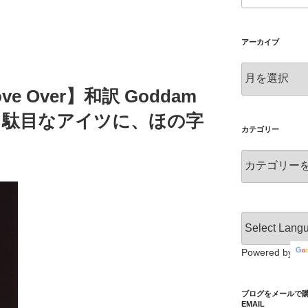
g
tt
c
g
er
e
アーカイブ
er
b
ア
o
ー
 Move Over】和訳 Goddam
カ
o
イ
Love? 駄目なアイツに、ほの字
k
ブ
カテゴリー
カ
テ
ゴ
リ
ー
Powered by
ブログをメールで購読 S
EMAIL