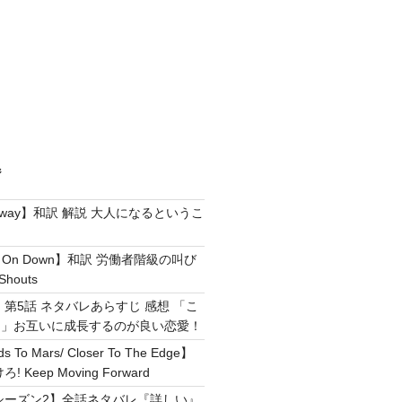
ジ
e Away】和訳 解説 大人になるというこ
g It On Down】和訳 労働者階級の叫び
Shouts
 第5話 ネタバレあらすじ 感想 「こ
！」お互いに成長するのが良い恋愛！
ds To Mars/ Closer To The Edge】
Keep Moving Forward
シーズン2】全話ネタバレ『詳しい』