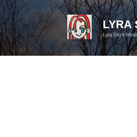
コ
ン
テ
LYRA 
ン
ツ
Lyra Sky's Mus
へ
ス
キ
ッ
プ