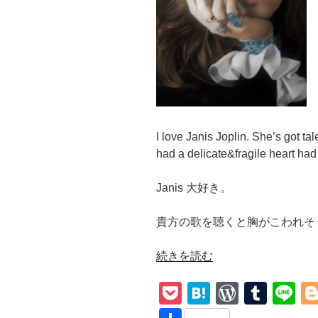
I love Janis Joplin. She’s got ta
had a delicate&fragile heart had
Janis 大好き。
貴方の歌を聴くと胸がこわれそ
“【Piece
続きを読む
Of
P
H
W
T
Li
My
Heart
o
at
or
u
n