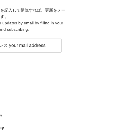
スを記入して購読すれば、更新をメー
ます。
 updates by email by filling in your
and subscribing.
H
KY
ky