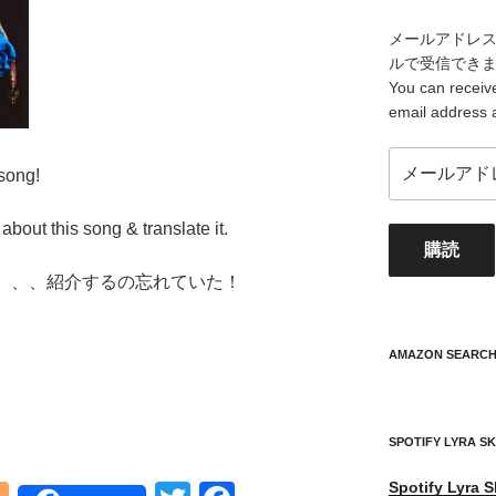
メールアドレ
ルで受信でき
You can receive
email address 
メ
song!
ー
ル
lk about this song & translate it.
ア
購読
ド
レ
歌、、、紹介するの忘れていた！
ス
your
mail
AMAZON SEARC
address
SPOTIFY LYRA S
Spotify
Lyra S