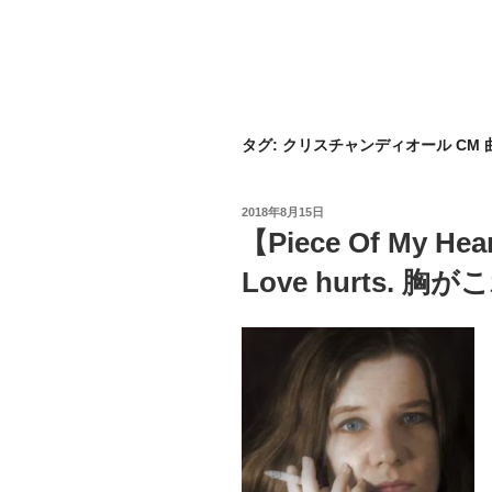
タグ:
クリスチャンディオール CM 
投
2018年8月15日
稿
【Piece Of My Hear
日:
Love hurts. 