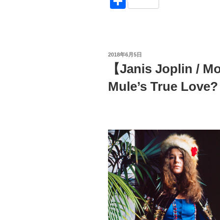
共
/
ck
e
d
m
e
有
Janis
et
n
Pr
bl
Joplin】
和
a
e
r
訳
投
2018年6月5日
ss
Love
稿
【Janis Joplin /
日:
hurts.
Mule’s True 
胸
が
こ
わ
れ
そ
う”
の