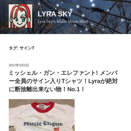
コ
ン
LYRA SKY
テ
Lyra Sky's Music Movie Mind
ン
ツ
へ
ス
タグ:
サインT
キ
ッ
投
2017年3月2日
プ
稿
ミッシェル・ガン・エレファント! メンバ
日:
ー全員のサイン入りTシャツ！Lyraが絶対
に断捨離出来ない物！No.1！