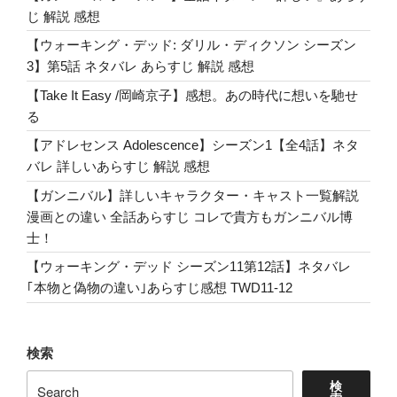
じ 解説 感想
の
サ
【ウォーキング・デッド: ダリル・ディクソン シーズン
イ
3】第5話 ネタバレ あらすじ 解説 感想
ン
【Take It Easy /岡崎京子】感想。あの時代に想いを馳せ
入
る
り
【アドレセンス Adolescence】シーズン1【全4話】ネタ
T
バレ 詳しいあらすじ 解説 感想
シ
ャ
【ガンニバル】詳しいキャラクター・キャスト一覧解説
ツ！
漫画との違い 全話あらすじ コレで貴方もガンニバル博
Lyra
士！
が
【ウォーキング・デッド シーズン11第12話】ネタバレ
絶
｢本物と偽物の違い｣あらすじ感想 TWD11-12
対
に
断
検索
捨
離
検