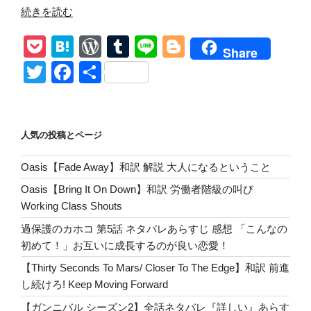
“ミ
続きを読む
ッ
P
H
W
T
Li
Bl
シ
Share
ェ
o
at
or
u
n
o
T
F
共
ル・
ck
e
d
m
e
g
wi
a
有
ガ
et
n
Pr
bl
g
tt
c
ン・
エ
a
e
r
er
er
e
人気の投稿とページ
レ
ss
b
フ
Oasis【Fade Away】和訳 解説 大人になるということ
o
ァ
Oasis【Bring It On Down】和訳 労働者階級の叫び
ン
o
Working Class Shouts
ト!
k
メ
過保護のカホコ 第5話 ネタバレあらすじ 感想 「こんなの
ン
初めて！」お互いに成長するのが良い恋愛！
バ
【Thirty Seconds To Mars/ Closer To The Edge】和訳 前進
ー
し続けろ! Keep Moving Forward
全
【ガンニバル シーズン2】全話ネタバレ『詳しい』あらす
員