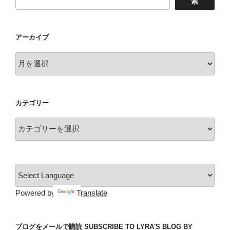
索
出
来
な
アーカイブ
い
物！
ア
No.1！”
ー
の
カ
イ
カテゴリー
ブ
カ
テ
ゴ
リ
ー
Powered by
Translate
ブログをメールで購読 SUBSCRIBE TO LYRA'S BLOG BY