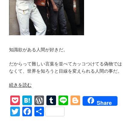
My
Own”
の
知識欲がある人間が好きだ。
だからって難しい言葉を並べてカッコつけてる偽物では
なくて、世界を知ろうと目線を変えられる人間の事だ。
“【London
続きを読む
Calling
P
H
W
T
Li
Bl
/
Share
The
o
at
or
u
n
o
T
F
共
Clash】
ck
e
d
m
e
g
wi
a
有
和
et
n
Pr
bl
g
tt
c
訳