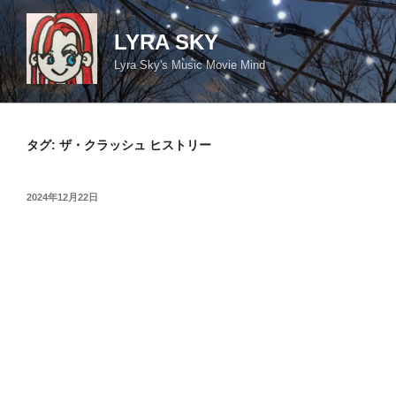
コ
ン
LYRA SKY
テ
Lyra Sky's Music Movie Mind
ン
ツ
へ
ス
タグ:
ザ・クラッシュ ヒストリー
キ
ッ
投
2024年12月22日
プ
稿
日: