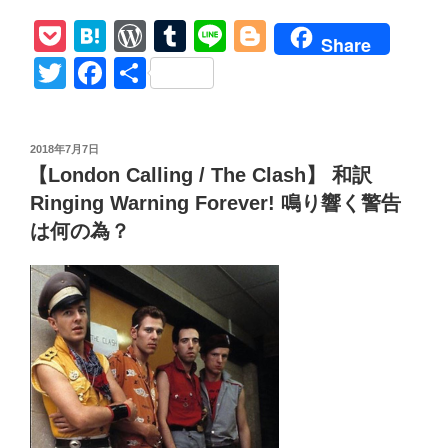
Clash【White
P
H
W
T
Li
Bl
Riot】
Share
和
o
at
or
u
n
o
T
F
共
訳
ck
e
d
m
e
g
wi
a
有
詳
et
n
Pr
bl
g
tt
c
し
投
2018年7月7日
い
a
e
r
er
er
e
稿
【London Calling / The Clash】 和訳
解
日:
ss
b
説
Ringing Warning Forever! 鳴り響く警告
o
仲
は何の為？
間
o
に
k
な
る
か
い?
A
Riot
of