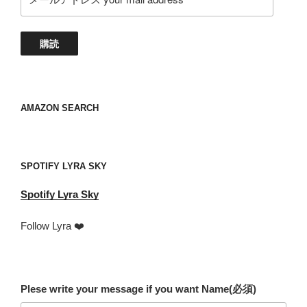
ー
ル
ア
購読
ド
レ
ス
your
AMAZON SEARCH
mail
address
SPOTIFY LYRA SKY
Spotify
Lyra Sky
Follow Lyra ❤️
Plese write your message if you want Name
(必須)