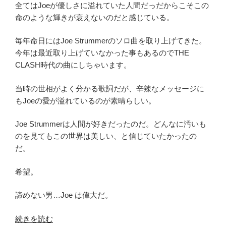
全てはJoeが優しさに溢れていた人間だっだからこそこの
命のような輝きが衰えないのだと感じている。
毎年命日にはJoe Strummerのソロ曲を取り上げてきた。
今年は最近取り上げていなかった事もあるのでTHE
CLASH時代の曲にしちゃいます。
当時の世相がよく分かる歌詞だが、辛辣なメッセージに
もJoeの愛が溢れているのが素晴らしい。
Joe Strummerは人間が好きだったのだ。どんなに汚いも
のを見てもこの世界は美しい、と信じていたかったの
だ。
希望。
諦めない男…Joe は偉大だ。
“The
続きを読む