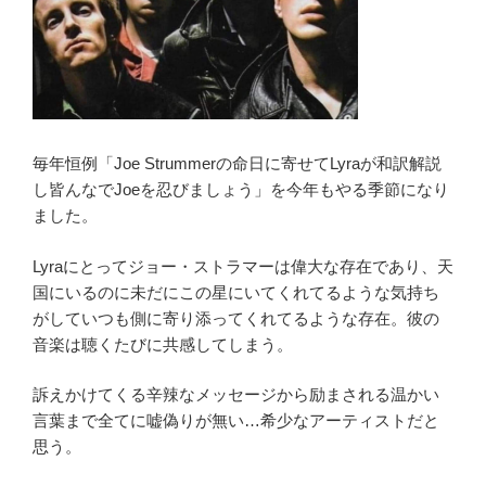
毎年恒例「Joe Strummerの命日に寄せてLyraが和訳解説
し皆んなでJoeを忍びましょう」を今年もやる季節になり
ました。
Lyraにとってジョー・ストラマーは偉大な存在であり、天
国にいるのに未だにこの星にいてくれてるような気持ち
がしていつも側に寄り添ってくれてるような存在。彼の
音楽は聴くたびに共感してしまう。
訴えかけてくる辛辣なメッセージから励まされる温かい
言葉まで全てに嘘偽りが無い…希少なアーティストだと
思う。