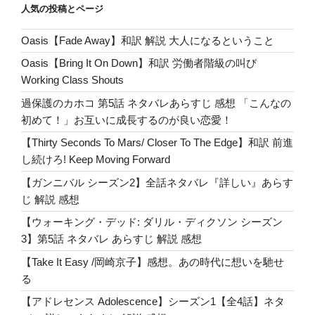
Ringing
a
e
r
er
er
e
人気の投稿とページ
Warning
ss
b
Forever!
Oasis【Fade Away】和訳 解説 大人になるということ
o
鳴
Oasis【Bring It On Down】和訳 労働者階級の叫び
り
o
Working Class Shouts
響
k
く
過保護のカホコ 第5話 ネタバレあらすじ 感想 「こんなの
警
初めて！」お互いに成長するのが良い恋愛！
告
【Thirty Seconds To Mars/ Closer To The Edge】和訳 前進
は
し続けろ! Keep Moving Forward
何
【ガンニバル シーズン2】全話ネタバレ『詳しい』あらす
の
じ 解説 感想
為？”
の
【ウォーキング・デッド: ダリル・ディクソン シーズン
3】第5話 ネタバレ あらすじ 解説 感想
【Take It Easy /岡崎京子】感想。あの時代に想いを馳せ
る
【アドレセンス Adolescence】シーズン1【全4話】ネタ