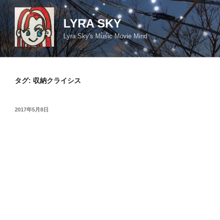
コ
ン
LYRA SKY
テ
Lyra Sky's Music Movie Mind
ン
ツ
へ
ス
タグ:
収納クライシス
キ
ッ
投
2017年5月8日
プ
稿
日: