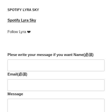
address
SPOTIFY LYRA SKY
Spotify
Lyra Sky
Follow Lyra ❤️
Plese write your message if you want Name
(必須)
Email
(必須)
Message