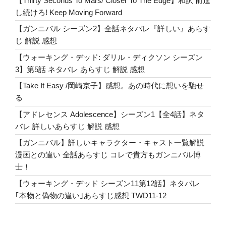
【Thirty Seconds To Mars/ Closer To The Edge】和訳 前進
選
し続けろ! Keep Moving Forward
び
【ガンニバル シーズン2】全話ネタバレ『詳しい』あらす
方、
じ 解説 感想
教
え
【ウォーキング・デッド: ダリル・ディクソン シーズン
ま
3】第5話 ネタバレ あらすじ 解説 感想
す！”
【Take It Easy /岡崎京子】感想。あの時代に想いを馳せ
の
る
【アドレセンス Adolescence】シーズン1【全4話】ネタ
バレ 詳しいあらすじ 解説 感想
【ガンニバル】詳しいキャラクター・キャスト一覧解説
漫画との違い 全話あらすじ コレで貴方もガンニバル博
士！
【ウォーキング・デッド シーズン11第12話】ネタバレ
｢本物と偽物の違い｣あらすじ感想 TWD11-12