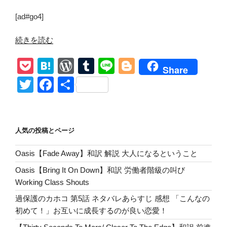
[ad#go4]
“ア
続きを読む
ス
P
H
W
T
Li
Bl
テ
Share
ー
o
at
or
u
n
o
T
F
共
ジ
ck
e
d
m
e
g
wi
a
有
ST25
et
n
Pr
bl
g
tt
c
ク
リ
a
e
r
er
er
e
人気の投稿とページ
ア。
ss
b
収
Oasis【Fade Away】和訳 解説 大人になるということ
o
納
Oasis【Bring It On Down】和訳 労働者階級の叫び
ボ
o
Working Class Shouts
ッ
k
ク
過保護のカホコ 第5話 ネタバレあらすじ 感想 「こんなの
ス
初めて！」お互いに成長するのが良い恋愛！
の