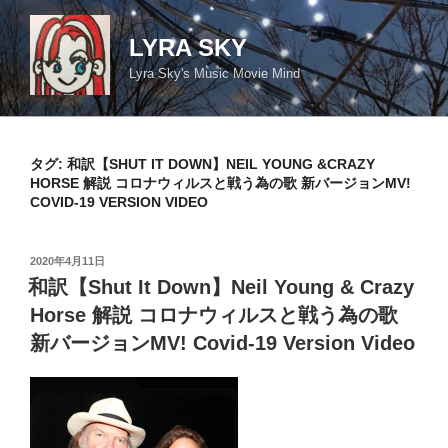
コ
ン
LYRA SKY
テ
Lyra Sky's Music Movie Mind
ン
ツ
へ
ス
タグ:
和訳【SHUT IT DOWN】NEIL YOUNG &CRAZY
キ
HORSE 解説 コロナウィルスと戦う為の歌 新バージョンMV!
COVID-19 VERSION VIDEO
ッ
プ
投
2020年4月11日
稿
和訳【Shut It Down】Neil Young & Crazy
日:
Horse 解説 コロナウィルスと戦う為の歌
新バージョンMV! Covid-19 Version Video