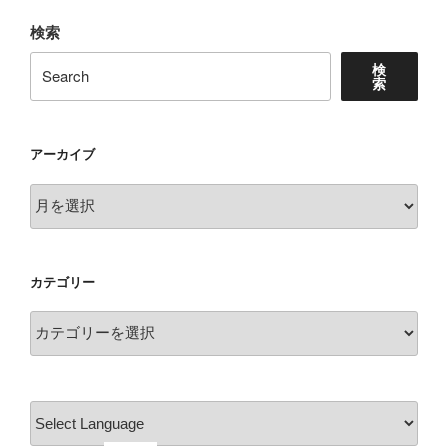
Version
検索
Video”
の
検
索
アーカイブ
ア
ー
カ
イ
カテゴリー
ブ
カ
テ
ゴ
リ
ー