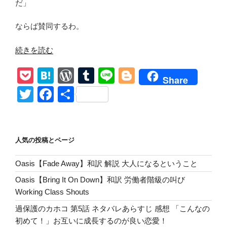
だ」
ならば賛同するわ。
“和
続きを読む
訳
P
H
W
T
Li
Bl
【Shut
Share
It
o
at
or
u
n
o
T
F
共
Down】
ck
e
d
m
e
g
wi
a
有
Neil
et
n
Pr
bl
g
tt
c
Young
&
a
e
r
er
er
e
人気の投稿とページ
Crazy
ss
b
Horse
Oasis【Fade Away】和訳 解説 大人になるということ
o
解
Oasis【Bring It On Down】和訳 労働者階級の叫び
説
o
Working Class Shouts
コ
k
ロ
過保護のカホコ 第5話 ネタバレあらすじ 感想 「こんなの
ナ
初めて！」お互いに成長するのが良い恋愛！