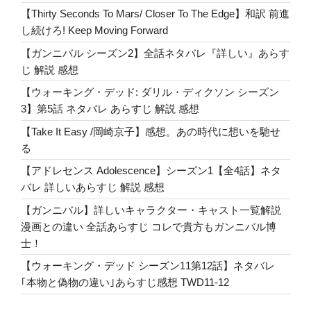
ウ
【Thirty Seconds To Mars/ Closer To The Edge】和訳 前進
ィ
し続けろ! Keep Moving Forward
ル
【ガンニバル シーズン2】全話ネタバレ『詳しい』あらす
ス
じ 解説 感想
と
戦
【ウォーキング・デッド: ダリル・ディクソン シーズン
う
3】第5話 ネタバレ あらすじ 解説 感想
為
【Take It Easy /岡崎京子】感想。あの時代に想いを馳せ
の
る
歌
【アドレセンス Adolescence】シーズン1【全4話】ネタ
新
バレ 詳しいあらすじ 解説 感想
バ
ー
【ガンニバル】詳しいキャラクター・キャスト一覧解説
ジ
漫画との違い 全話あらすじ コレで貴方もガンニバル博
ョ
士！
ン
【ウォーキング・デッド シーズン11第12話】ネタバレ
MV!
｢本物と偽物の違い｣あらすじ感想 TWD11-12
Covid-
19