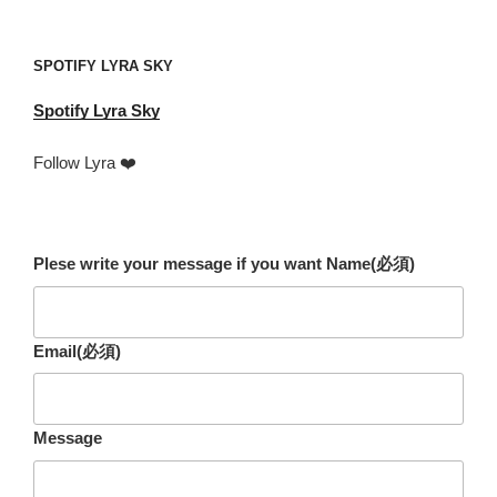
address
SPOTIFY LYRA SKY
Spotify
Lyra Sky
Follow Lyra ❤️
Plese write your message if you want Name
(必須)
Email
(必須)
Message