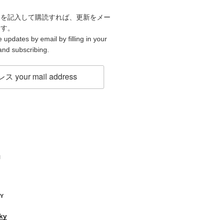
スを記入して購読すれば、更新をメー
ます。
 updates by email by filling in your
and subscribing.
H
KY
ky