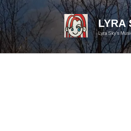
コ
ン
テ
LYRA 
ン
ツ
Lyra Sky's Mus
へ
ス
キ
ッ
プ