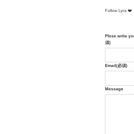
Follow Lyra ❤️
Plese write y
須)
Email
(必須)
Message