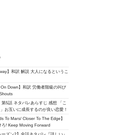
ジ
e Away】和訳 解説 大人になるというこ
g It On Down】和訳 労働者階級の叫び
Shouts
 第5話 ネタバレあらすじ 感想 「こ
！」お互いに成長するのが良い恋愛！
ds To Mars/ Closer To The Edge】
Keep Moving Forward
シーズン2】全話ネタバレ『詳しい』