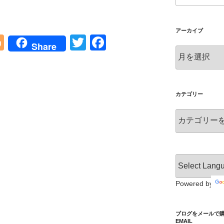
アーカイブ
Bl
T
F
Share
ア
o
wi
a
ー
g
tt
c
カ
イ
g
er
e
ブ
カテゴリー
er
b
カ
o
テ
o
ゴ
リ
k
ー
Powered by
ブログをメールで購読 S
EMAIL