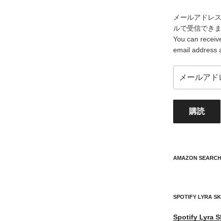
メールアドレ
ルで受信でき
You can receive
email address 
メ
ー
ル
ア
購読
ド
レ
ス
your
mail
AMAZON SEARC
address
SPOTIFY LYRA S
Spotify
Lyra S