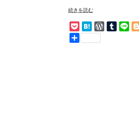
“YUNGBLUD【Abyss】
続きを読む
和
P
H
W
T
Li
訳
解
o
at
or
u
n
共
説
ck
e
d
m
e
有
怪
et
n
Pr
bl
獣
8
a
e
r
号
ss
テ
ー
マ
曲”
の