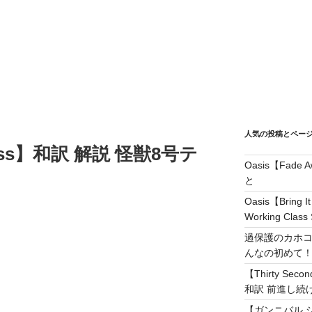
人気の投稿とペー
yss】和訳 解説 怪獣8号テ
Oasis【Fad
と
Oasis【Brin
Working Class 
過保護のカホコ
んなの初めて
【Thirty Secon
和訳 前進し続けろ! 
【ガンニバル 