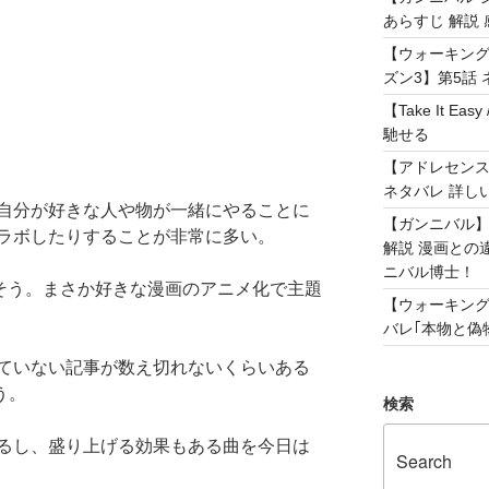
あらすじ 解説 
【ウォーキング
ズン3】第5話 
【Take It 
馳せる
【アドレセンス 
ネタバレ 詳し
自分が好きな人や物が一緒にやることに
【ガンニバル
ラボしたりすることが非常に多い。
解説 漫画との
ニバル博士！
もそう。まさか好きな漫画のアニメ化で主題
【ウォーキング
バレ｢本物と偽物
ていない記事が数え切れないくらいある
う。
検索
るし、盛り上げる効果もある曲を今日は