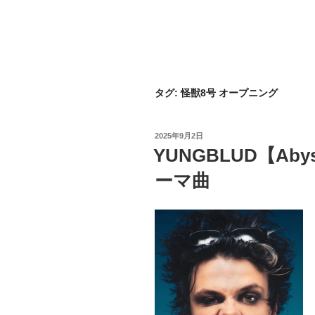
タグ:
怪獣8号 オープニング
投
2025年9月2日
稿
YUNGBLUD【Ab
日:
ーマ曲