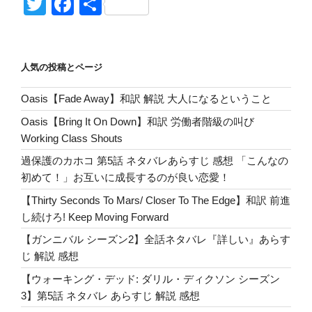
o
at
or
u
n
o
T
F
共
太
ck
e
d
m
e
g
wi
a
有
郎
et
n
Pr
bl
g
tt
c
グ
ッ
a
e
r
er
er
e
人気の投稿とページ
ズ
ss
b
が
Oasis【Fade Away】和訳 解説 大人になるということ
o
当
Oasis【Bring It On Down】和訳 労働者階級の叫び
た
o
Working Class Shouts
っ
k
た
過保護のカホコ 第5話 ネタバレあらすじ 感想 「こんなの
よ！
初めて！」お互いに成長するのが良い恋愛！
au
【Thirty Seconds To Mars/ Closer To The Edge】和訳 前進
ユ
し続けろ! Keep Moving Forward
ー
【ガンニバル シーズン2】全話ネタバレ『詳しい』あらす
ザ
じ 解説 感想
ー
必
【ウォーキング・デッド: ダリル・ディクソン シーズン
見！”
3】第5話 ネタバレ あらすじ 解説 感想
の