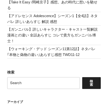
【Take It Easy /岡崎京子】感想。あの時代に想いを馳せ
る
【アドレセンス Adolescence】シーズン1【全4話】ネタ
バレ 詳しいあらすじ 解説 感想
【ガンニバル】詳しいキャラクター・キャスト一覧解説
漫画との違い 全話あらすじ コレで貴方もガンニバル博
士！
【ウォーキング・デッド シーズン11第12話】ネタバレ
｢本物と偽物の違い｣あらすじ感想 TWD11-12
検索
検
索
アーカイブ