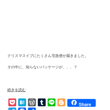
クリスマスイブにたくさん宅急便が届きました。
その中に、知らないパッケージが、、、？
“au
続きを読む
star
P
H
W
T
Li
Bl
で
Share
三