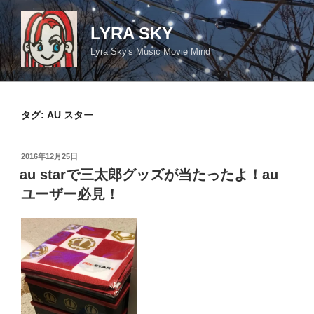
コ
ン
LYRA SKY
テ
Lyra Sky's Music Movie Mind
ン
ツ
へ
ス
タグ:
AU スター
キ
ッ
投
2016年12月25日
プ
稿
au starで三太郎グッズが当たったよ！au
日:
ユーザー必見！