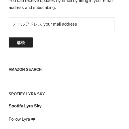
You can receive updates by email by filling in your email
address and subscribing.
メ
ー
ル
ア
購読
ド
レ
ス
your
AMAZON SEARCH
mail
address
SPOTIFY LYRA SKY
Spotify
Lyra Sky
Follow Lyra ❤️