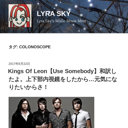
コ
ン
LYRA SKY
テ
Lyra Sky's Music Movie Mind
ン
ツ
へ
ス
タグ:
COLONOSCOPE
キ
ッ
投
2017年8月22日
プ
稿
Kings Of Leon【Use Somebody】和訳し
日:
たよ。上下部内視鏡をしたから…元気にな
りたいからさ！