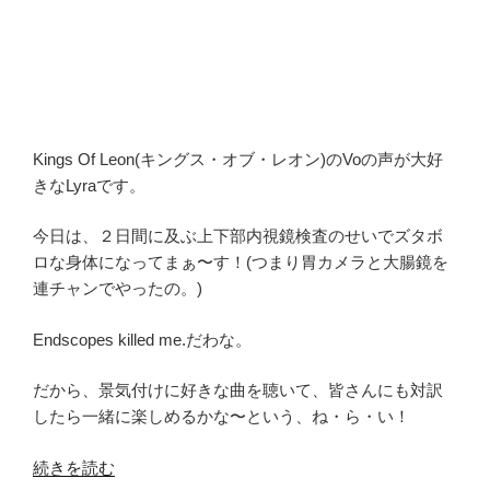
Kings Of Leon(キングス・オブ・レオン)のVoの声が大好
きなLyraです。
今日は、２日間に及ぶ上下部内視鏡検査のせいでズタボ
ロな身体になってまぁ〜す！(つまり胃カメラと大腸鏡を
連チャンでやったの。)
Endscopes killed me.だわな。
だから、景気付けに好きな曲を聴いて、皆さんにも対訳
したら一緒に楽しめるかな〜という、ね・ら・い！
“Kings
続きを読む