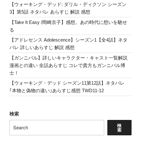
元
【ウォーキング・デッド: ダリル・ディクソン シーズン
気
3】第5話 ネタバレ あらすじ 解説 感想
に
【Take It Easy /岡崎京子】感想。あの時代に想いを馳せ
な
る
り
【アドレセンス Adolescence】シーズン1【全4話】ネタ
た
バレ 詳しいあらすじ 解説 感想
い
か
【ガンニバル】詳しいキャラクター・キャスト一覧解説
ら
漫画との違い 全話あらすじ コレで貴方もガンニバル博
さ！”
士！
の
【ウォーキング・デッド シーズン11第12話】ネタバレ
｢本物と偽物の違い｣あらすじ感想 TWD11-12
検索
検
索