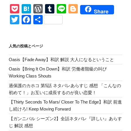
Of
P
H
W
T
Li
Bl
Leon【Use
Share
Somebody】
o
at
or
u
n
o
T
F
共
和
ck
e
d
m
e
g
wi
a
有
訳
et
n
Pr
bl
g
tt
c
し
た
a
e
r
er
er
e
人気の投稿とページ
よ。
ss
b
上
Oasis【Fade Away】和訳 解説 大人になるということ
o
下
Oasis【Bring It On Down】和訳 労働者階級の叫び
部
o
Working Class Shouts
内
k
視
過保護のカホコ 第5話 ネタバレあらすじ 感想 「こんなの
鏡
初めて！」お互いに成長するのが良い恋愛！
を
【Thirty Seconds To Mars/ Closer To The Edge】和訳 前進
し
し続けろ! Keep Moving Forward
た
【ガンニバル シーズン2】全話ネタバレ『詳しい』あらす
か
じ 解説 感想
ら…