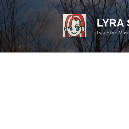
コ
ン
テ
LYRA 
ン
ツ
Lyra Sky's Mus
へ
ス
キ
ッ
プ