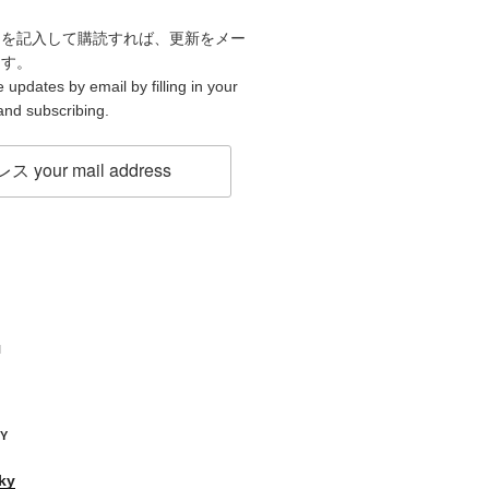
スを記入して購読すれば、更新をメー
ます。
 updates by email by filling in your
and subscribing.
H
KY
ky