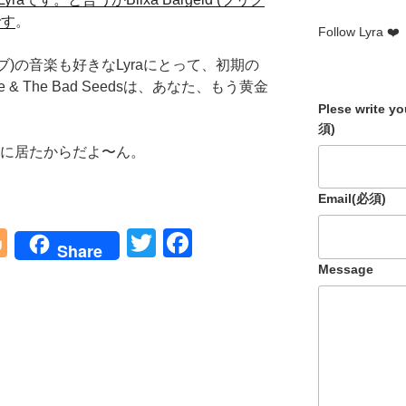
です
。
Follow Lyra ❤️
ケイブ)の音楽も好きなLyraにとって、初期の
 & The Bad Seedsは、あなた、もう黄金
Plese write y
須)
ンドに居たからだよ〜ん。
Email
(必須)
Bl
T
F
Share
o
wi
a
Message
g
tt
c
g
er
e
er
b
o