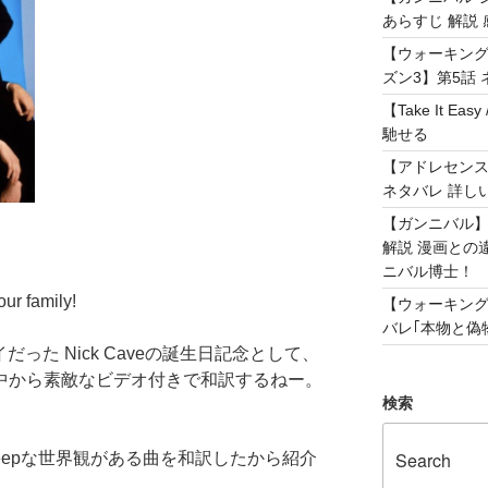
あらすじ 解説 
【ウォーキング
ズン3】第5話 
【Take It 
馳せる
【アドレセンス 
ネタバレ 詳し
【ガンニバル
解説 漫画との
ニバル博士！
ur family!
【ウォーキング
バレ｢本物と偽物
った Nick Caveの誕生日記念として、
 の曲の中から素敵なビデオ付きで和訳するねー。
検索
Deepな世界観がある曲を和訳したから紹介