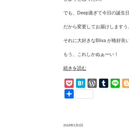
でも、Deep過ぎて今日の誕生
だから変更してお届けしますう
それに大好きなBlixa が格好良い
もう、これしかぬぁーい！
“和
続きを読む
訳
P
H
W
T
Li
【Straight
To
o
at
or
u
n
共
You/
ck
e
d
m
e
有
Nick
et
n
Pr
bl
Cave
and
a
e
r
the
投
2018年1月2日