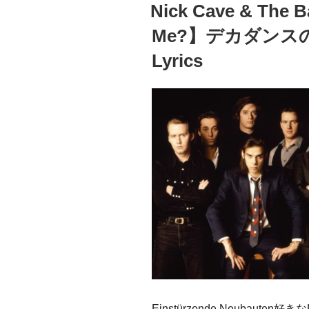
ss
Bad
稿
Nick Cave & The 
日:
Seeds】
Me?】デカダンス
Doomsday’s
Love
Lyrics
終
わ
り
の
日
の
愛”
の
Einstürzende Neubauten好