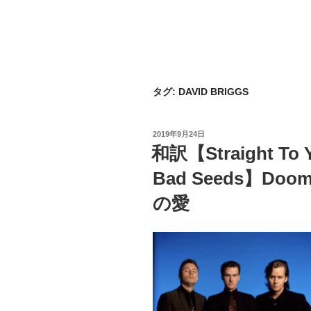
タグ:
DAVID BRIGGS
投
2019年9月24日
稿
和訳【Straight To Y
日:
Bad Seeds】Doo
の愛