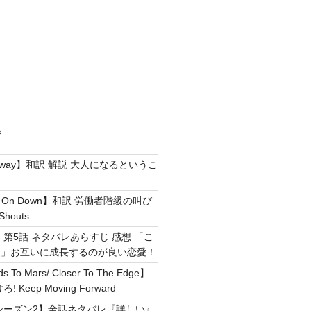
ジ
e Away】和訳 解説 大人になるというこ
g It On Down】和訳 労働者階級の叫び
Shouts
 第5話 ネタバレあらすじ 感想 「こ
！」お互いに成長するのが良い恋愛！
ds To Mars/ Closer To The Edge】
Keep Moving Forward
シーズン2】全話ネタバレ『詳しい』