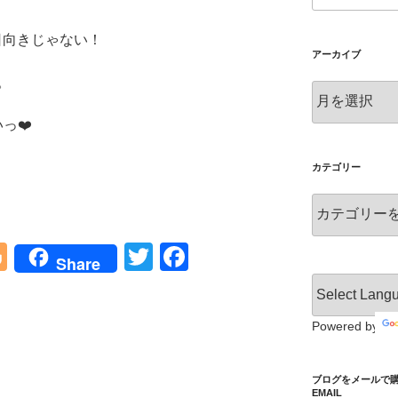
日向きじゃない！
アーカイブ
。
ア
ー
っ❤️
カ
イ
ブ
カテゴリー
カ
テ
ゴ
Bl
T
F
Share
リ
o
wi
a
ー
g
tt
c
Powered by
g
er
e
er
b
ブログをメールで購読 S
EMAIL