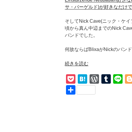
サ・バーゲルド)が好きなだけ
そしてNick Cave(ニック・
頃から真ん中辺までのNick Cave
バンドでした。
何故ならばBlixaがNickのバ
“Nick
続きを読む
Cave
P
H
W
T
Li
&
The
o
at
or
u
n
共
Bad
ck
e
d
m
e
有
Seeds【Do
et
n
Pr
bl
You
Love
a
e
r
Me?】
ss
デ