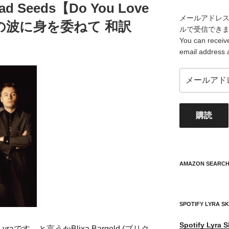
o
Bad Seeds【Do You Love
o
メールアドレ
の波に身を委ねて 和訳
k
ルで受信でき
You can receive
email address 
メ
ー
ル
ア
購読
ド
レ
ス
your
mail
AMAZON SEARC
address
SPOTIFY LYRA S
Spotify
Lyra S
きなLyraです。と言うかBlixa Bargeld (ブリク