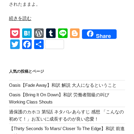
されたままよ。
“【Halo】
続きを読む
Depeche
P
H
W
T
Li
Bl
Mode
Share
和
o
at
or
u
n
o
T
F
共
訳
ck
e
d
m
e
g
wi
a
有
解
et
n
Pr
bl
g
tt
c
説
End
a
e
r
er
er
e
人気の投稿とページ
of
ss
b
Passion
Oasis【Fade Away】和訳 解説 大人になるということ
o
愛
Oasis【Bring It On Down】和訳 労働者階級の叫び
欲
o
Working Class Shouts
の
k
果
過保護のカホコ 第5話 ネタバレあらすじ 感想 「こんなの
て
初めて！」お互いに成長するのが良い恋愛！
に”
【Thirty Seconds To Mars/ Closer To The Edge】和訳 前進
の