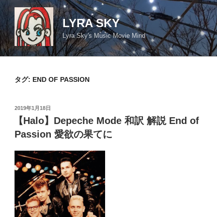
コ
ン
LYRA SKY
テ
Lyra Sky's Music Movie Mind
ン
ツ
へ
ス
タグ:
END OF PASSION
キ
ッ
投
2019年1月18日
プ
稿
【Halo】Depeche Mode 和訳 解説 End of
日:
Passion 愛欲の果てに