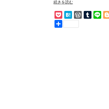
“【Halo】
続きを読む
Depeche
P
H
W
T
Li
Mode
和
o
at
or
u
n
共
訳
ck
e
d
m
e
有
解
et
n
Pr
bl
説
End
a
e
r
of
ss
Passion
愛
欲
の
果
て
に”
の