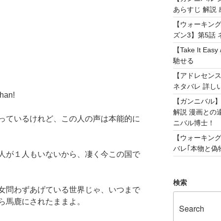
あらすじ 解説 
【ウォーキング
ズン3】第5話 
【Take It 
馳せる
【アドレセンス 
ネタバレ 詳し
an!
【ガンニバル
解説 漫画との
っているけれど、この人の声は本能的に
ニバル博士！
【ウォーキング
バレ｢本物と偽物
人が１人もいないから、凄く今この国で
検索
女問わずあげている世界じゃ、いつまで
ら馬鹿にされたままよ。