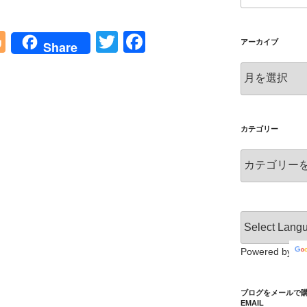
Bl
T
F
アーカイブ
Share
o
wi
a
ア
g
tt
c
ー
カ
g
er
e
イ
er
b
ブ
カテゴリー
o
カ
o
テ
ゴ
k
リ
ー
Powered by
ブログをメールで購読 S
EMAIL