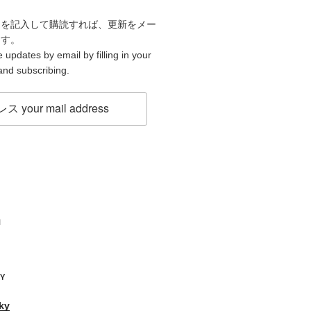
スを記入して購読すれば、更新をメー
ます。
 updates by email by filling in your
and subscribing.
H
KY
ky