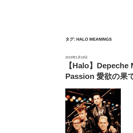
タグ:
HALO MEANINGS
投
2019年1月18日
稿
【Halo】Depeche 
日:
Passion 愛欲の果