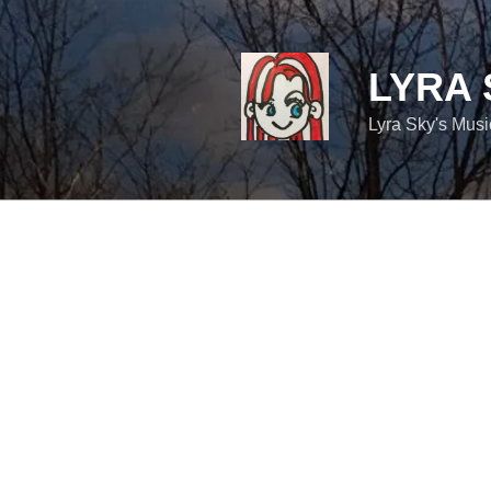
コ
ン
テ
LYRA 
ン
ツ
Lyra Sky's Mus
へ
ス
キ
ッ
プ