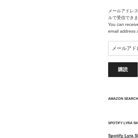
メールアドレ
ルで受信でき
You can receive
email address 
メ
ー
ル
ア
購読
ド
レ
ス
your
mail
AMAZON SEARC
address
SPOTIFY LYRA S
Spotify
Lyra S