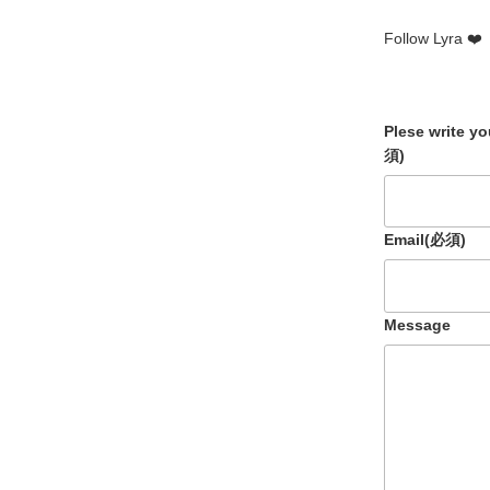
Follow Lyra ❤️
Plese write y
須)
Email
(必須)
Message