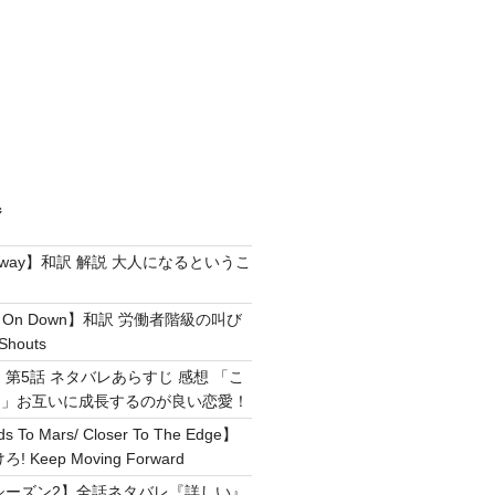
ジ
e Away】和訳 解説 大人になるというこ
g It On Down】和訳 労働者階級の叫び
Shouts
 第5話 ネタバレあらすじ 感想 「こ
！」お互いに成長するのが良い恋愛！
ds To Mars/ Closer To The Edge】
Keep Moving Forward
シーズン2】全話ネタバレ『詳しい』