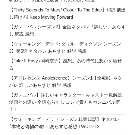
せ
【Thirty Seconds To Mars/ Closer To The Edge】和訳 前進
な
し続けろ! Keep Moving Forward
い
【ガンニバル シーズン2】全話ネタバレ『詳しい』あらす
も
じ 解説 感想
の
解
【ウォーキング・デッド: ダリル・ディクソン シーズン
説”
3】第5話 ネタバレ あらすじ 解説 感想
の
【Take It Easy /岡崎京子】感想。あの時代に想いを馳せ
る
【アドレセンス Adolescence】シーズン1【全4話】ネタ
バレ 詳しいあらすじ 解説 感想
【ガンニバル】詳しいキャラクター・キャスト一覧解説
漫画との違い 全話あらすじ コレで貴方もガンニバル博
士！
【ウォーキング・デッド シーズン11第12話】ネタバレ
｢本物と偽物の違い｣あらすじ感想 TWD11-12