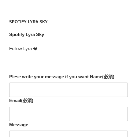
mail
address
SPOTIFY LYRA SKY
Spotify
Lyra Sky
Follow Lyra ❤️
Plese write your message if you want Name
(必須)
Email
(必須)
Message