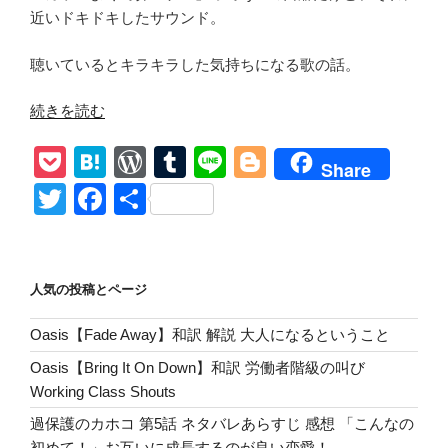
近いドキドキしたサウンド。
聴いているとキラキラした気持ちになる歌の話。
“【Hit
続きを読む
Me
P
H
W
T
Li
Bl
With
Share
Your
o
at
or
u
n
o
T
F
共
Best
ck
e
d
m
e
g
wi
a
有
Shot
et
n
Pr
bl
g
tt
c
/
Pat
a
e
r
er
er
e
人気の投稿とページ
Benatar】
ss
b
和
Oasis【Fade Away】和訳 解説 大人になるということ
o
訳
Oasis【Bring It On Down】和訳 労働者階級の叫び
Fadeless
o
Working Class Shouts
Love
k
色
過保護のカホコ 第5話 ネタバレあらすじ 感想 「こんなの
褪
初めて！」お互いに成長するのが良い恋愛！