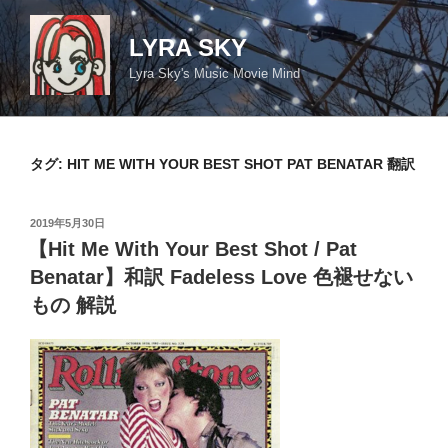
コ
ン
LYRA SKY
テ
Lyra Sky's Music Movie Mind
ン
ツ
へ
ス
タグ:
HIT ME WITH YOUR BEST SHOT PAT BENATAR 翻訳
キ
ッ
投
2019年5月30日
プ
稿
【Hit Me With Your Best Shot / Pat
日:
Benatar】和訳 Fadeless Love 色褪せない
もの 解説