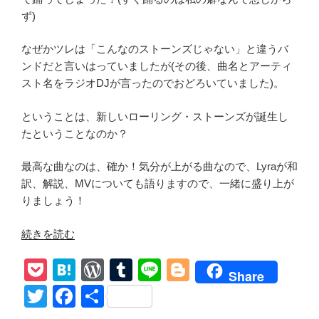
ず)
なぜかツレは「こんなのストーンズじゃない」と違うバ
ンドだと言いはっていましたが(その後、曲名とアーティ
スト名をラジオDJが言ったのでおどろいていました)。
ということは、新しいローリング・ストーンズが誕生し
たということなのか？
最高な曲なのは、確か！気分が上がる曲なので、Lyraが和
訳、解説、MVについても語りますので、一緒に盛り上が
りましょう！
“The
続きを読む
Rolling
P
H
W
T
Li
Bl
Stones【In
Share
The
o
at
or
u
n
o
T
F
共
Stars】
ck
e
d
m
e
g
和