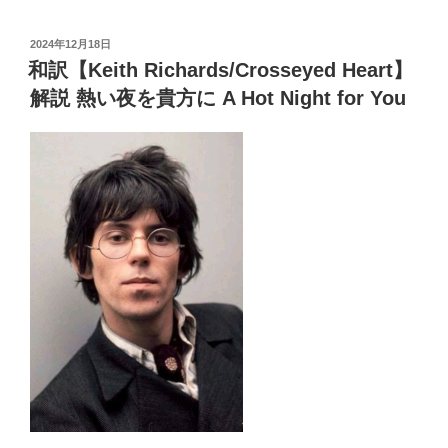
wi
a
有
et
n
Pr
bl
g
tt
c
訳
投
2024年12月18日
解
a
e
r
er
er
e
稿
和訳【Keith Richards/Crosseyed Heart】
説
日:
ss
b
本
解説 熱い夜を貴方に A Hot Night for You
o
物
み
o
た
k
い
な
MV
つ
い
て”
の