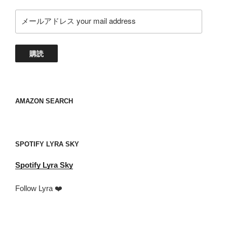
メ
ー
ル
ア
購読
ド
レ
ス
your
AMAZON SEARCH
mail
address
SPOTIFY LYRA SKY
Spotify
Lyra Sky
Follow Lyra ❤️