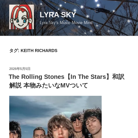
コ
ン
LYRA SKY
テ
Lyra Sky's Music Movie Mind
ン
ツ
へ
ス
タグ:
KEITH RICHARDS
キ
ッ
投
2026年5月5日
プ
稿
The Rolling Stones【In The Stars】和訳
日:
解説 本物みたいなMVついて