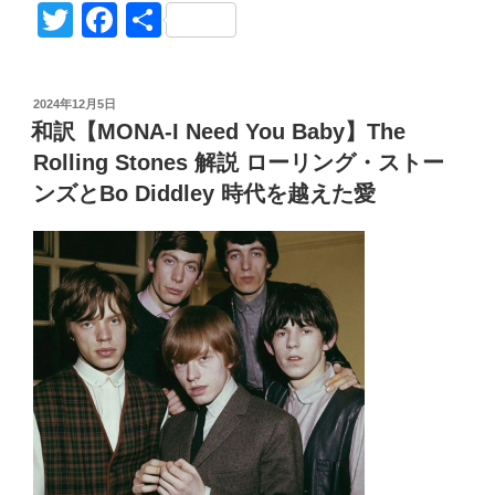
Richards/Crosseyed
o
at
or
u
n
o
T
F
共
Heart】
ck
e
d
m
e
g
wi
a
有
解
et
n
Pr
bl
g
tt
c
説
投
2024年12月5日
熱
a
e
r
er
er
e
稿
和訳【MONA-I Need You Baby】The
い
日:
ss
b
夜
Rolling Stones 解説 ローリング・ストー
o
を
ンズとBo Diddley 時代を越えた愛
貴
o
方
k
に
A
Hot
Night
for
You”
の