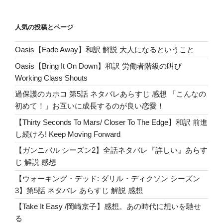
o
ロ
ペ
の
ッ
ー
o
ペ
ク
人気の投稿とページ
ジ
k
ー
な
Oasis【Fade Away】和訳 解説 大人になるということ
ジ
ロ
ニ
送
Oasis【Bring It On Down】和訳 労働者階級の叫び
ー
り
Working Class Shouts
よ
過保護のカホコ 第5話 ネタバレあらすじ 感想 「こんなの
永
初めて！」お互いに成長するのが良い恋愛！
遠
に
【Thirty Seconds To Mars/ Closer To The Edge】和訳 前進
Ronnie
し続けろ! Keep Moving Forward
Spector
【ガンニバル シーズン2】全話ネタバレ『詳しい』あらす
R.I.P.”
じ 解説 感想
の
【ウォーキング・デッド: ダリル・ディクソン シーズン
3】第5話 ネタバレ あらすじ 解説 感想
【Take It Easy /岡崎京子】感想。あの時代に想いを馳せ
る