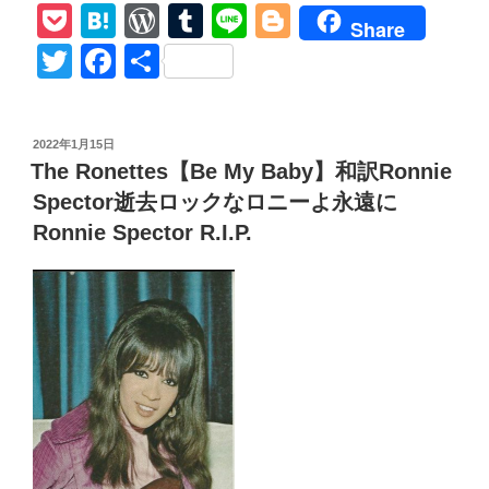
P
H
W
T
Li
Bl
【The
Share
Rolling
o
at
or
u
n
o
T
F
共
Stones/You
ck
e
d
m
e
g
wi
a
有
Can’t
et
n
Pr
bl
g
tt
c
Always
投
2022年1月15日
Get
a
e
r
er
er
e
稿
The Ronettes【Be My Baby】和訳Ronnie
What
日:
ss
b
You
Spector逝去ロックなロニーよ永遠に
o
Want】
Ronnie Spector R.I.P.
詳
o
し
k
い
解
説
と
意
味
『無
情