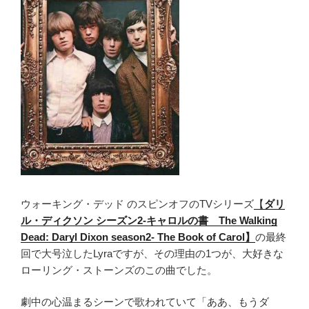
ン
グ・
ス
ト
ー
ン
ズ
と
Bo
Diddley
時
代
を
ウォーキング・デッド のスピンオフのTVシリーズ
【
ダリ
越
ル・ディクソン シーズン2-キャロルの書 The Walking
え
Dead: Daryl Dixon season2- The Book of Carol】
の最終
た
回で大号泣したLyraですが、その理由の1つが、大好きな
愛 ”
ローリング・ストーンズのこの曲でした。
の
劇中の心温まるシーンで歌われていて「ああ、もうダ