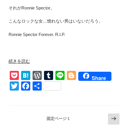
それが
Ronnie Spector
。
こんなロックな女
…
惚れない男はいないだろう。
Ronnie Spector Forever. R.I.P.
“The
続きを読む
Ronettes【Be
P
H
W
T
Li
Bl
My
Share
Baby】
o
at
or
u
n
o
T
F
共
和
ck
e
d
m
e
g
wi
a
有
訳
et
n
Pr
bl
g
tt
c
Ronnie
Spector
a
e
r
er
er
e
逝
投
次
ss
固定ページ
1
b
去
の
稿