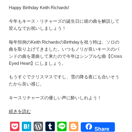
Happy Birthday Keith Richards!
今年もキース・リチャーズの誕生日に彼の曲を解説して
皆んなでお祝いしましょう！
毎年恒例のKeith RichardsのBirthdayを祝う時は、ソロの
曲を取り上げてきました。いつもノリが良いキースのバ
ンドの曲を選曲して来たので今年はシンプルな曲【Cross
Eyed Heart】にしましょう。
もうすぐでクリスマスですし、雪の降る夜にも合いそう
たから良い感じ。
キースリチャーズの優しい声に酔いしれよう！
“和
続きを読む
訳
P
H
W
T
Li
Bl
【Keith
Share