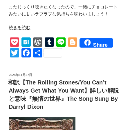
またじっくり聴きたくなったので、一緒にチョコレート
みたいに甘いラブラブな気持ちを味わいましょう！
“和
続きを読む
訳
P
H
W
T
Li
Bl
【MONA-
Share
I
o
at
or
u
n
o
T
F
共
Need
ck
e
d
m
e
g
wi
a
有
You
et
n
Pr
bl
g
tt
c
Baby】
投
2024年11月27日
The
a
e
r
er
er
e
稿
和訳【The Rolling Stones/You Can’t
Rolling
日:
ss
b
Stones
Always Get What You Want】詳しい解説
o
解
と意味『無情の世界』The Song Sung By
説
o
Darryl Dixon
ロ
k
ー
リ