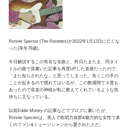
の
世
界』
The
Song
Ronnie Spector (The Ronettes)
が
2022
年
1
月
12
日に亡くな
Sung
った
(
享年
78
歳
)
。
By
Darryl
今日解説するこの有名な名曲と、昨日たまたま、同タイ
Dixon”
トルの曲で昔書いた記事を再度
UP
した直後だったので、
の
「また知らされたな」と思ってしまった。良くこの手の
ことが起きるので慣れてはいるが、この数週間で３度も
あったので音楽の神様が私に教えてくれているような気
持ちに又なっている。
以前
Eddie Money
の記事などでブログに書いたが、
Ronnie Specter
は、美人で歌唱力抜群
&
魅力的な女性で多
くのファン
&
ミュージシャンから愛された人だ。