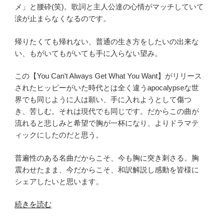
メ」と腰砕(笑)。歌詞と主人公達の心情がマッチしていて
涙が止まらなくなるのです。
帰りたくても帰れない、普通の生き方をしたいの出来な
い、もがいてもがいても手に入らない望み。
この【You Can’t Always Get What You Want】がリリース
されたヒッピーがいた時代とは全く違うapocalypseな世
界でも同じように人は願い、手に入れようとして傷つ
き、苦しむ。それは現代でも同じです。だからこの曲が
流れると悲しみと希望で胸が一杯になり、よりドラマテ
ィックにしたのだと思う。
普遍性のある名曲だからこそ、今も胸に突き刺さる。胸
震わせたまま、今だからこそ、和訳解説し感動を皆様に
シェアしたいと思います。
“和
続きを読む
訳