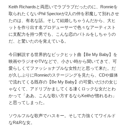
Keith Richards
と両思いでラブラブだったのに、
Ronnie
を
取られたくない
Phil Spector
が
2
人の仲を邪魔して別れさせ
たのは、有名な話。そして結婚しちゃうんだから、大ヒ
ットを作り出す名プロデューサーで色々なアーティスト
に支配力を持つ男でも、こんな恋のバトルをしちゃうの
だ、と驚いたのを覚えている。
今日解説する世界的なビックヒット曲【
Be My Baby
】を
映画やラジオや
TV
などで、小さい時から聞いてきて、可
愛らしくてファッショナブルな女性だと思って来た。だ
が久しぶりに
Ronnie
のステージングを見たら、
CD
や媒体
で流れてくる既存の【
Be My Baby
】の可愛いだけの女じ
ゃなくて、アドリブかましてくる凄くロックな女だとわ
かって「ああ、こんな歌い方するなら
Keith
が惚れるわ」
と思ってしまった。
ソウルフルな歌声でハスキー。そして力強くてワイルド
な
R&R
な女。