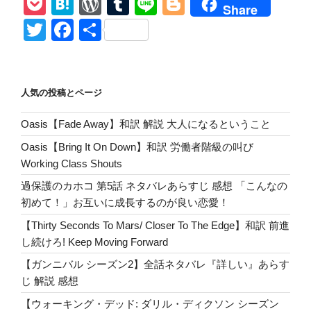
P
H
W
T
Li
Bl
【The
Share
Rolling
o
at
or
u
n
o
T
F
共
Stones/You
ck
e
d
m
e
g
wi
a
有
Can’t
et
n
Pr
bl
g
tt
c
Always
Get
a
e
r
er
er
e
人気の投稿とページ
What
ss
b
You
Oasis【Fade Away】和訳 解説 大人になるということ
o
Want】
Oasis【Bring It On Down】和訳 労働者階級の叫び
詳
o
Working Class Shouts
し
k
い
過保護のカホコ 第5話 ネタバレあらすじ 感想 「こんなの
解
初めて！」お互いに成長するのが良い恋愛！
説
【Thirty Seconds To Mars/ Closer To The Edge】和訳 前進
と
し続けろ! Keep Moving Forward
意
【ガンニバル シーズン2】全話ネタバレ『詳しい』あらす
味
じ 解説 感想
『無
情
【ウォーキング・デッド: ダリル・ディクソン シーズン