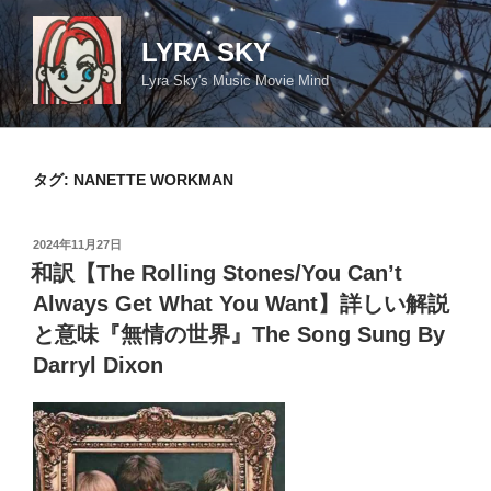
コ
ン
LYRA SKY
テ
Lyra Sky's Music Movie Mind
ン
ツ
へ
ス
タグ:
NANETTE WORKMAN
キ
ッ
投
2024年11月27日
プ
稿
和訳【The Rolling Stones/You Can’t
日:
Always Get What You Want】詳しい解説
と意味『無情の世界』The Song Sung By
Darryl Dixon