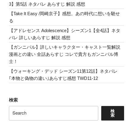
の
3】第5話 ネタバレ あらすじ 解説 感想
世
【Take It Easy /岡崎京子】感想。あの時代に想いを馳せ
界』
る
The
【アドレセンス Adolescence】シーズン1【全4話】ネタ
Song
バレ 詳しいあらすじ 解説 感想
Sung
By
【ガンニバル】詳しいキャラクター・キャスト一覧解説
Darryl
漫画との違い 全話あらすじ コレで貴方もガンニバル博
Dixon”
士！
の
【ウォーキング・デッド シーズン11第12話】ネタバレ
｢本物と偽物の違い｣あらすじ感想 TWD11-12
検索
検
索