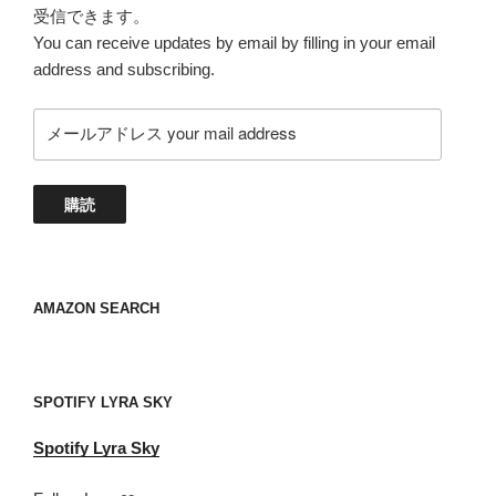
受信できます。
You can receive updates by email by filling in your email
address and subscribing.
メ
ー
ル
ア
購読
ド
レ
ス
your
AMAZON SEARCH
mail
address
SPOTIFY LYRA SKY
Spotify
Lyra Sky