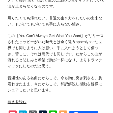
メ」と腰砕(笑)。歌詞と主人公達の心情がマッチしていて
涙が止まらなくなるのです。
帰りたくても帰れない、普通の生き方をしたいの出来な
い、もがいてもがいても手に入らない望み。
この【You Can’t Always Get What You Want】がリリース
されたヒッピーがいた時代とは全く違うapocalypseな世
界でも同じように人は願い、手に入れようとして傷つ
き、苦しむ。それは現代でも同じです。だからこの曲が
流れると悲しみと希望で胸が一杯になり、よりドラマテ
ィックにしたのだと思う。
普遍性のある名曲だからこそ、今も胸に突き刺さる。胸
震わせたまま、今だからこそ、和訳解説し感動を皆様に
シェアしたいと思います。
“和
続きを読む
訳