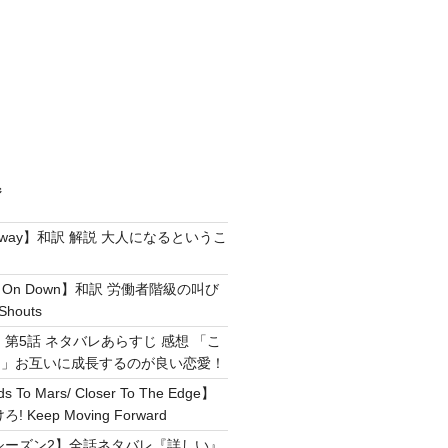
ジ
e Away】和訳 解説 大人になるというこ
g It On Down】和訳 労働者階級の叫び
Shouts
 第5話 ネタバレあらすじ 感想 「こ
！」お互いに成長するのが良い恋愛！
ds To Mars/ Closer To The Edge】
Keep Moving Forward
シーズン2】全話ネタバレ『詳しい』