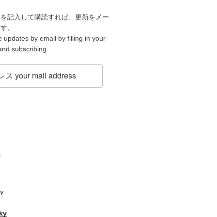
スを記入して購読すれば、更新をメー
ます。
 updates by email by filling in your
and subscribing.
H
KY
ky