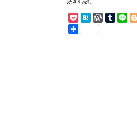
“Oasis【Shakermaker】
続きを読む
和
P
H
W
T
Li
訳
解
o
at
or
u
n
共
説
ck
e
d
m
e
有
身
et
n
Pr
bl
の
回
a
e
r
り
ss
の
世
界
と
永
遠”
の