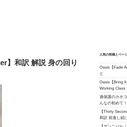
人気の投稿とペー
maker】和訳 解説 身の回り
Oasis【Fad
と
Oasis【Brin
Working Class 
過保護のカホコ
んなの初めて
【Thirty Secon
和訳 前進し続けろ! 
【ガンニバル 