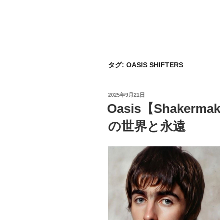
タグ:
OASIS SHIFTERS
投
2025年9月21日
稿
Oasis【Shaker
日:
の世界と永遠