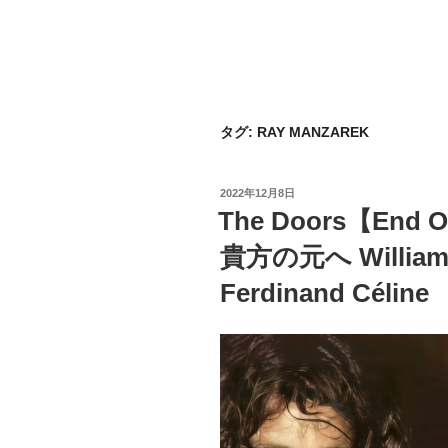
タグ:
RAY MANZAREK
投
2022年12月8日
稿
The Doors【End 
日:
貴方の元へ William B
Ferdinand Céline