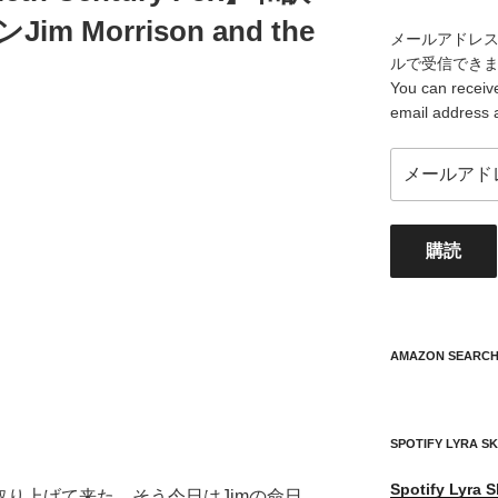
o
 Morrison and the
k
メールアドレ
ルで受信でき
You can receive
email address 
メ
ー
ル
ア
購読
ド
レ
ス
your
mail
AMAZON SEARC
address
SPOTIFY LYRA S
Spotify
Lyra S
onを取り上げて来た。そう今日はJimの命日。