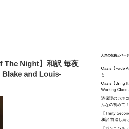
人気の投稿とペー
Of The Night】和訳 毎夜
Oasis【Fad
lake and Louis-
と
Oasis【Brin
Working Class 
過保護のカホコ
んなの初めて
【Thirty Secon
和訳 前進し続けろ! 
【ガンニバル 