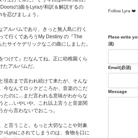
he Doorsの)曲をLyraが和訳＆解説するの
Follow Lyra ❤️
sonを忍びましょう。
きなアルバムであり、きっと無人島に行く
くであろうMy Destiny の『The
Plese write y
須)
満ちたサイケデリックなこの曲にしました。
をつけて』だなんてね。正に幼稚園くら
つけたアルバムだ。
Email
(必須)
と現在まで言われ続けて来たが、そんな
。今なんてロックどころか、音楽のこだ
Message
ったのに…まだ言われる意味がわからな
うと…いやいや、これ以上言うと音楽関
うから言わないでおこっ。
、と言うこと。もっと大切なことや対象
=Lyraにされてしまうのは、食物を口に