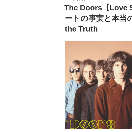
ss
ジ
稿
The Doors【Lov
日:
ム
ートの事実と本当の意味 
•
モ
the Truth
リ
ソ
ン
Jim
Morrison
and
the
Hot
Girl”
の