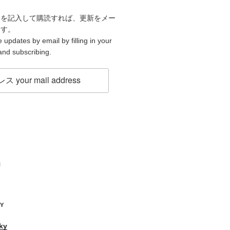
スを記入して購読すれば、更新をメー
ます。
 updates by email by filling in your
and subscribing.
H
KY
ky