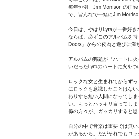
毎年恒例、Jrm Morrison の(T
で、皆んなで一緒にJim Morri
今日は、やはりLyraが一番好
ならば、必ずこのアルバムを持って行
Doors』からの皮肉と遊びに
アルバムの邦題が『ハートに火
いだったLyraのハートに火を
ロックな女と生まれてからずっ
にロックを意識したことはない
わりすら無い人間になってしま
い。もっとハッキリ言ってしま
係の方々が、ガッカリすると思
自分の中で音楽は重要では無い
があるから。だがそれでもロック