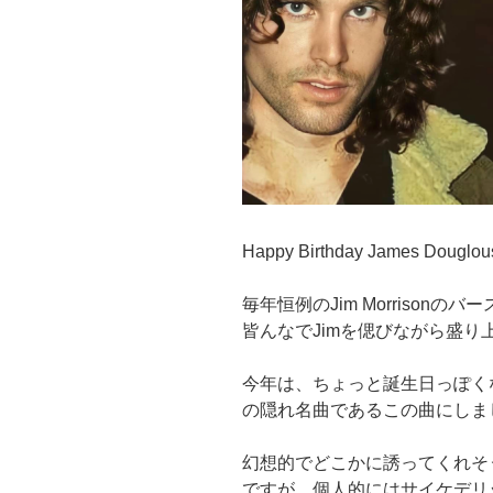
Happy Birthday James Douglous
毎年恒例のJim Morrison
皆んなでJimを偲びながら盛り
今年は、ちょっと誕生日っぽくない
の隠れ名曲であるこの曲にしま
幻想的でどこかに誘ってくれそ
ですが、個人的にはサイケデリ