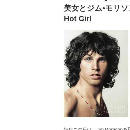
方
美女とジム•モリソンJim
の
元
Hot Girl
へ
William
Blake
and
Louis-
Ferdinand
Céline”
の
毎年この日は、Jim Morris