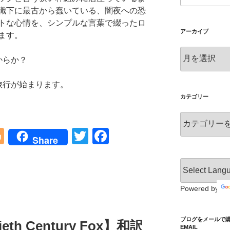
識下に最古から蠢いている、闇夜への恐
トな心情を、シンプルな言葉で綴ったロ
アーカイブ
ます。
ア
からか？
ー
カ
旅行が始まります。
イ
ブ
カテゴリー
カ
テ
Bl
T
F
Share
ゴ
o
wi
a
リ
ー
g
tt
c
g
er
e
Powered by
er
b
o
ブログをメールで購読 S
ieth Century Fox】和訳
EMAIL