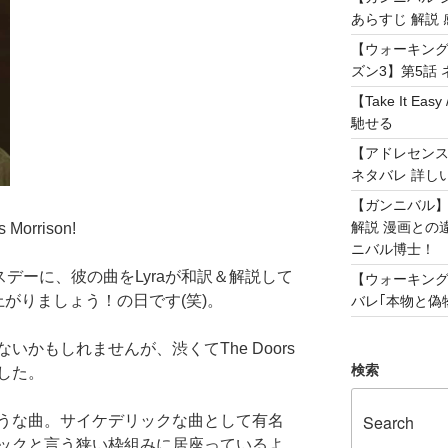
あらすじ 解説 
【ウォーキング
ズン3】第5話 
【Take It 
馳せる
【アドレセンス 
ネタバレ 詳し
【ガンニバル
解説 漫画との
 Morrison!
ニバル博士！
のバースデーに、彼の曲をLyraが和訳＆解説して
【ウォーキング
上がりましょう！の日です(笑)。
バレ｢本物と偽物
かもしれませんが、渋くてThe Doors
検索
した。
うな曲。サイケデリックな曲として有名
ックと言う狭い枠組みに居座っているよ