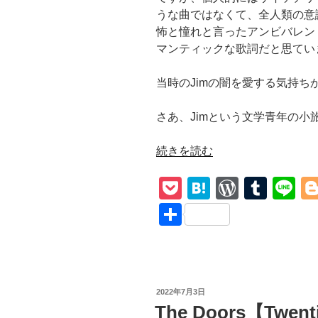
うな曲ではなくて、全人類の意
怖と憧れと言ったアンビバレン
マンティックな歌詞だと思てい
当時のJimの闇を愛する気持ち
さあ、Jimという文学青年の小
“The
続きを読む
Doors【End
P
H
W
T
Li
Of
The
o
at
or
u
n
共
Night】
ck
e
d
m
e
有
和
et
n
Pr
bl
訳
毎
a
e
r
夜
投
2022年7月3日
ss
貴
稿
The Doors【Twent
日: