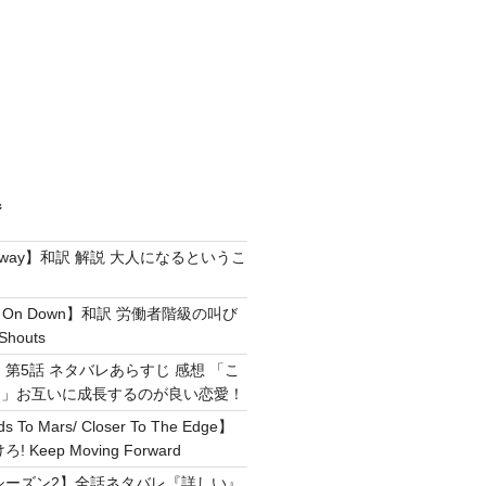
ジ
e Away】和訳 解説 大人になるというこ
g It On Down】和訳 労働者階級の叫び
Shouts
 第5話 ネタバレあらすじ 感想 「こ
！」お互いに成長するのが良い恋愛！
ds To Mars/ Closer To The Edge】
Keep Moving Forward
シーズン2】全話ネタバレ『詳しい』