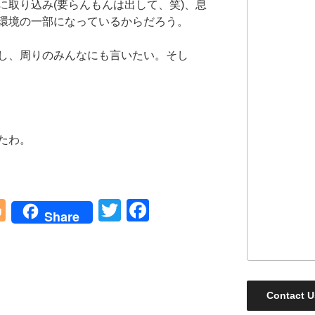
に取り込み(要らんもんは出して、笑)、息
環境の一部になっているからだろう。
し、周りのみんなにも言いたい。そし
たわ。
Bl
T
F
Share
o
wi
a
g
tt
c
g
er
e
er
b
Contact U