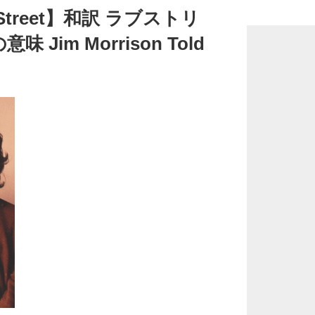
o
e Street】和訳 ラブストリ
o
Jim Morrison Told
k