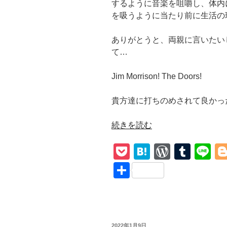
するように音楽を咀嚼し、体内
を吸うように当たり前に生活の
ありがとうと、両親に言いたい
て…
Jim Morrison! The Doors!
貴方達に打ちのめされて良かっ
“The
続きを読む
Doors【Twentieth
P
H
W
T
Li
Century
Fox】
o
at
or
u
n
共
和
ck
e
d
m
e
有
訳
et
n
Pr
bl
美
女
a
e
r
と
投
2022年1月9日