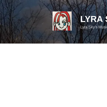
コ
ン
テ
LYRA 
ン
ツ
Lyra Sky's Mus
へ
ス
キ
ッ
プ