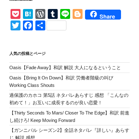
Hot
P
H
W
T
Li
Bl
Chili
Share
Pepers【Give
o
at
or
u
n
o
T
F
共
It
ck
e
d
m
e
g
wi
a
有
Away】
et
n
Pr
bl
g
tt
c
和
訳
a
e
r
er
er
e
人気の投稿とページ
Prescription
ss
b
for
Oasis【Fade Away】和訳 解説 大人になるということ
o
Pain
Oasis【Bring It On Down】和訳 労働者階級の叫び
&
o
Working Class Shouts
River
k
Phoenix
過保護のカホコ 第5話 ネタバレあらすじ 感想 「こんなの
解
初めて！」お互いに成長するのが良い恋愛！
説
【Thirty Seconds To Mars/ Closer To The Edge】和訳 前進
リ
し続けろ! Keep Moving Forward
ヴ
【ガンニバル シーズン2】全話ネタバレ『詳しい』あらす
ァ
じ 解説 感想