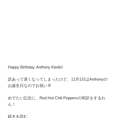
Happy Birthday, Anthony Kiedis!
訳あって遅くなってしまったけど、11月1日はAnthonyの
お誕生日なのでお祝い🥂
めでたい記念に、Red Hot Chili Peppersの和訳をするわ
ん！
“Red
続きを読む