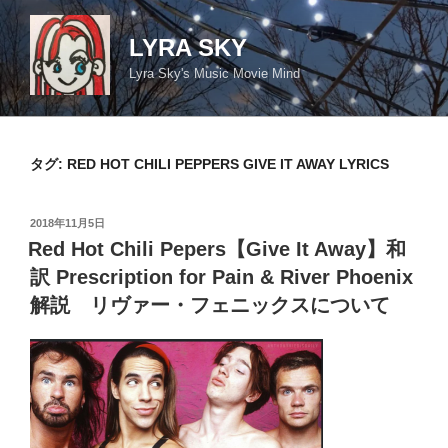
コ
ン
LYRA SKY
テ
Lyra Sky's Music Movie Mind
ン
ツ
へ
ス
タグ:
RED HOT CHILI PEPPERS GIVE IT AWAY LYRICS
キ
ッ
投
2018年11月5日
プ
稿
Red Hot Chili Pepers【Give It Away】和
日:
訳 Prescription for Pain & River Phoenix
解説 リヴァー・フェニックスについて