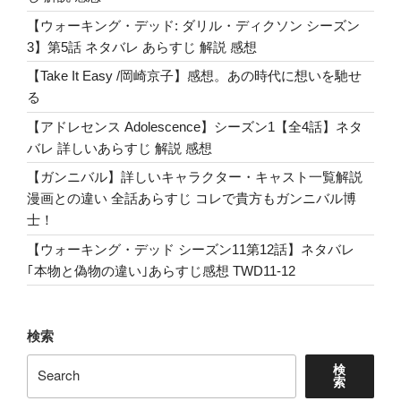
ー・
フ
【ウォーキング・デッド: ダリル・ディクソン シーズン
ェ
3】第5話 ネタバレ あらすじ 解説 感想
ニ
【Take It Easy /岡崎京子】感想。あの時代に想いを馳せ
ッ
る
ク
【アドレセンス Adolescence】シーズン1【全4話】ネタ
ス
バレ 詳しいあらすじ 解説 感想
に
つ
【ガンニバル】詳しいキャラクター・キャスト一覧解説
い
漫画との違い 全話あらすじ コレで貴方もガンニバル博
て”
士！
の
【ウォーキング・デッド シーズン11第12話】ネタバレ
｢本物と偽物の違い｣あらすじ感想 TWD11-12
検索
検
索