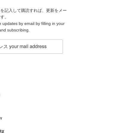
スを記入して購読すれば、更新をメー
ます。
 updates by email by filling in your
and subscribing.
H
KY
ky