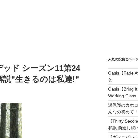
人気の投稿とペー
ッド シーズン11第24
Oasis【Fad
説”生きるのは私達!”
と
Oasis【Brin
Working Class 
過保護のカホコ
んなの初めて
【Thirty Secon
和訳 前進し続けろ! 
【ガンニバル 