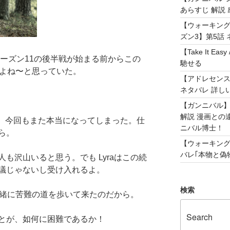
あらすじ 解説 
【ウォーキング
ズン3】第5話 
【Take It 
シーズン11の後半戦が始まる前からこの
馳せる
トル嫌よね〜と思っていた。
【アドレセンス 
ネタバレ 詳し
【ガンニバル
解説 漫画との
が、今回もまた本当になってしまった。仕
ニバル博士！
ら。
【ウォーキング
バレ｢本物と偽物
も沢山いると思う。でも Lyraはこの続
議じゃないし受け入れるよ。
検索
一緒に苦難の道を歩いて来たのだから。
とが、如何に困難であるか！