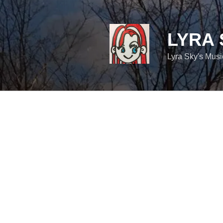
コ
ン
テ
LYRA 
ン
ツ
Lyra Sky's Mus
へ
ス
キ
ッ
プ