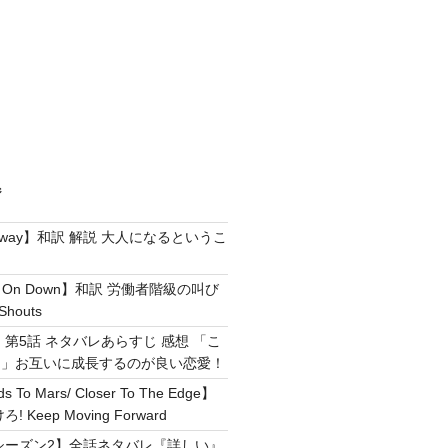
ジ
e Away】和訳 解説 大人になるというこ
g It On Down】和訳 労働者階級の叫び
Shouts
 第5話 ネタバレあらすじ 感想 「こ
！」お互いに成長するのが良い恋愛！
ds To Mars/ Closer To The Edge】
Keep Moving Forward
シーズン2】全話ネタバレ『詳しい』