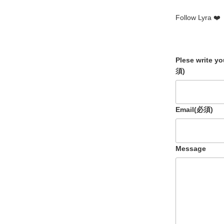
Follow Lyra ❤️
Plese write y
須)
Email
(必須)
Message