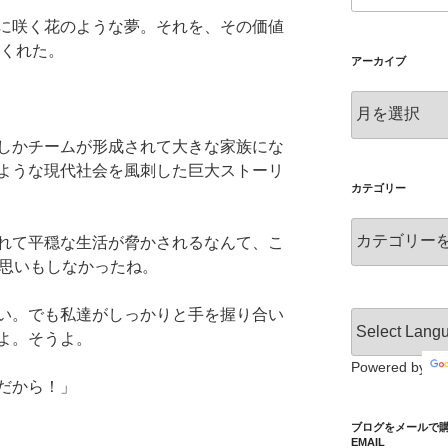
に咲く花のような夢。それを、その価値
てくれた。
アーカイブ
ア
ー
カ
しかチームが形成されて大きな家族にな
イ
ような現代社会を風刺した巨大ストーリ
ブ
カテゴリー
カ
れて平穏な生活が脅かされるなんて、こ
テ
は思いもしなかったね。
ゴ
リ
い。でも私達がしっかりと手を握り合い
ー
よ。そうよ。
Powered by
だから！」
ブログをメールで購読 S
EMAIL