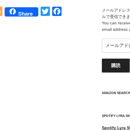
Bl
T
F
メールアドレ
Share
ルで受信でき
o
wi
a
You can receive
g
tt
c
email address 
g
er
e
メ
er
b
ー
ル
o
ア
o
購読
ド
レ
k
ス
your
mail
AMAZON SEARC
address
SPOTIFY LYRA S
Spotify
Lyra S