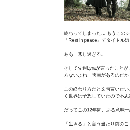
終わってしまった… もうこの
「Rest In peace』てタイ
ああ、悲し過ぎる。
そして先週Lyraが言ったこと
方ないよね、映画があるのだか
この終わり方だと文句言いたい人
く世界は予想していたので不思
だってこの12年間、ある意味
「生きる」と言う当たり前のこ