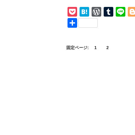
ォ
P
H
W
T
Li
ー
キ
o
at
or
u
n
共
ン
ck
e
d
m
e
有
グ・
et
n
Pr
bl
デ
ッ
a
e
r
固定ページ:
1
2
ド
ss
シ
ー
ズ
ン
11
第
24
話】
ネ
タ
バ