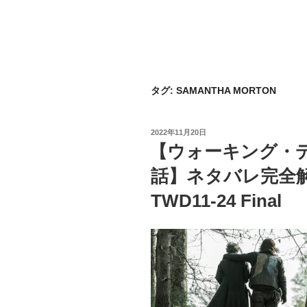
タグ:
SAMANTHA MORTON
投
2022年11月20日
稿
【ウォーキング・デ
日:
話】ネタバレ完全解
TWD11-24 Final