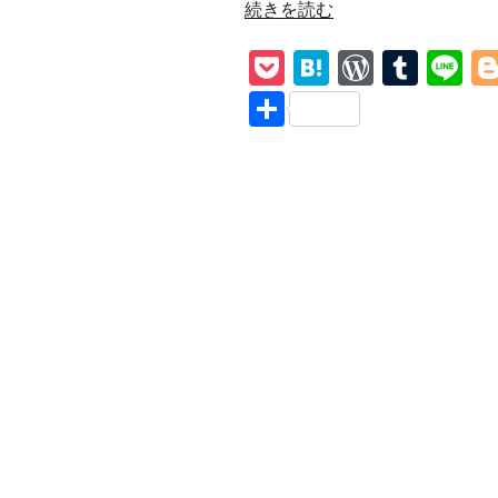
“【Halo】
続きを読む
Depeche
P
H
W
T
Li
Mode
和
o
at
or
u
n
共
訳
ck
e
d
m
e
有
解
et
n
Pr
bl
説
End
a
e
r
of
ss
Passion
愛
欲
の
果
て
に”
の