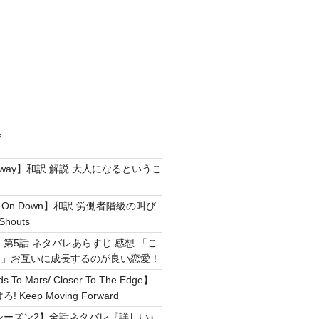
ジ
e Away】和訳 解説 大人になるというこ
g It On Down】和訳 労働者階級の叫び
Shouts
 第5話 ネタバレあらすじ 感想 「こ
！」お互いに成長するのが良い恋愛！
ds To Mars/ Closer To The Edge】
Keep Moving Forward
シーズン2】全話ネタバレ『詳しい』