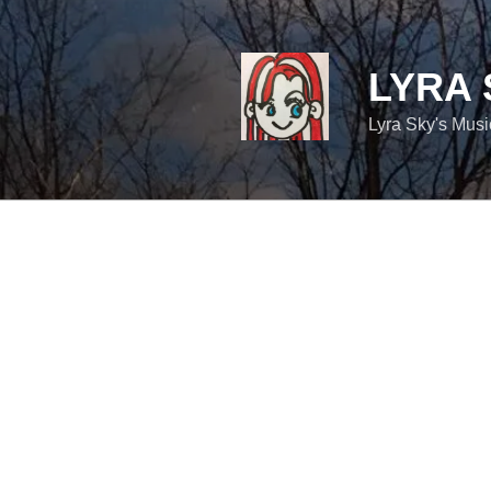
コ
ン
テ
LYRA 
ン
ツ
Lyra Sky's Mus
へ
ス
キ
ッ
プ