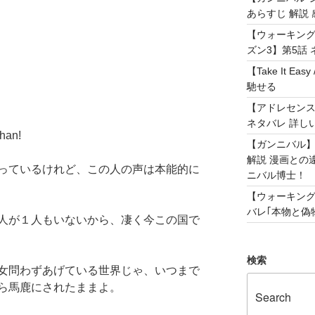
あらすじ 解説 
【ウォーキング
ズン3】第5話 
【Take It 
馳せる
【アドレセンス 
ネタバレ 詳し
an!
【ガンニバル
解説 漫画との
っているけれど、この人の声は本能的に
ニバル博士！
【ウォーキング
バレ｢本物と偽物
人が１人もいないから、凄く今この国で
検索
女問わずあげている世界じゃ、いつまで
ら馬鹿にされたままよ。