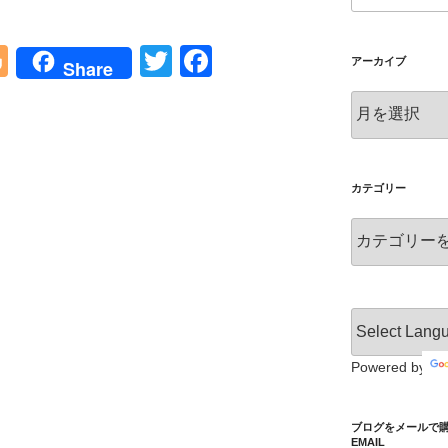
Bl
T
F
アーカイブ
Share
o
wi
a
ア
g
tt
c
ー
カ
g
er
e
イ
er
b
ブ
カテゴリー
o
カ
o
テ
ゴ
k
リ
ー
Powered by
ブログをメールで購読 S
EMAIL