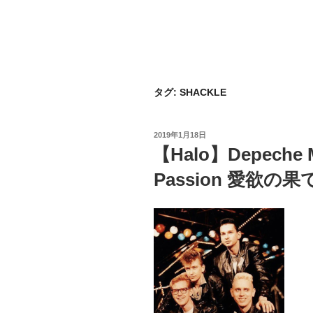
タグ:
SHACKLE
投
2019年1月18日
稿
【Halo】Depeche 
日:
Passion 愛欲の果