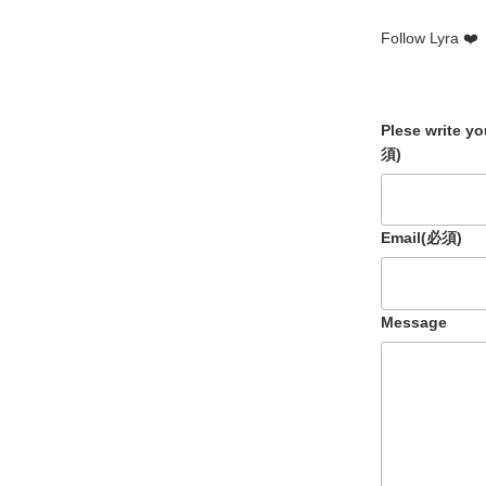
Follow Lyra ❤️
Plese write y
須)
Email
(必須)
Message