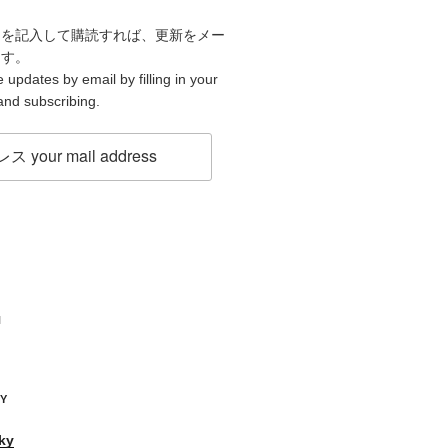
スを記入して購読すれば、更新をメー
ます。
 updates by email by filling in your
and subscribing.
H
KY
ky