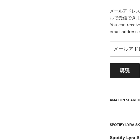
メールアドレ
ルで受信でき
You can receive
email address 
メ
ー
ル
ア
購読
ド
レ
ス
your
mail
AMAZON SEARC
address
SPOTIFY LYRA S
Spotify
Lyra S