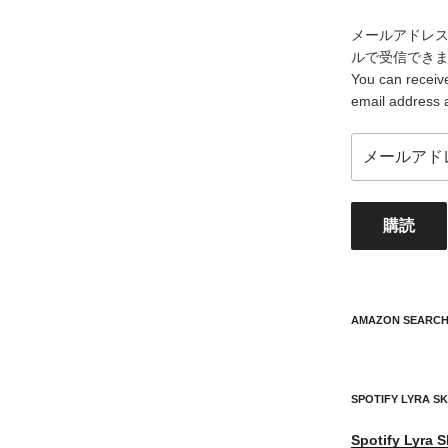
g
er
e
er
b
メールアドレ
ルで受信でき
o
You can receive
o
email address 
k
メ
ー
ル
ア
購読
ド
レ
ス
your
mail
AMAZON SEARC
address
SPOTIFY LYRA S
Spotify
Lyra S