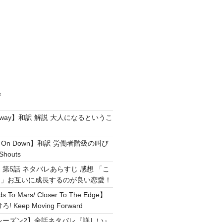
ジ
e Away】和訳 解説 大人になるというこ
g It On Down】和訳 労働者階級の叫び
Shouts
 第5話 ネタバレあらすじ 感想 「こ
！」お互いに成長するのが良い恋愛！
ds To Mars/ Closer To The Edge】
Keep Moving Forward
シーズン2】全話ネタバレ『詳しい』