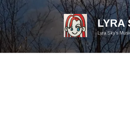
コ
ン
テ
LYRA 
ン
ツ
Lyra Sky's Mus
へ
ス
キ
ッ
プ