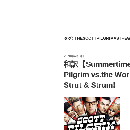
タグ:
THESCOTTPILGRIMVSTHE
投
2020年4月3日
稿
和訳【Summertime】
日:
Pilgrim vs.the
Strut & Strum!