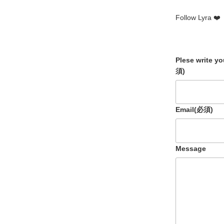
Follow Lyra ❤️
Plese write y
須)
Email
(必須)
Message