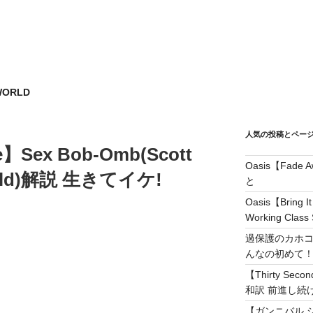
WORLD
人気の投稿とペー
Sex Bob-Omb(Scott
Oasis【Fad
 World)解説 生きてイケ!
と
Oasis【Brin
Working Class 
過保護のカホコ
んなの初めて
【Thirty Secon
和訳 前進し続けろ! 
【ガンニバル 