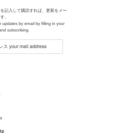
スを記入して購読すれば、更新をメー
ます。
 updates by email by filling in your
and subscribing.
H
KY
ky