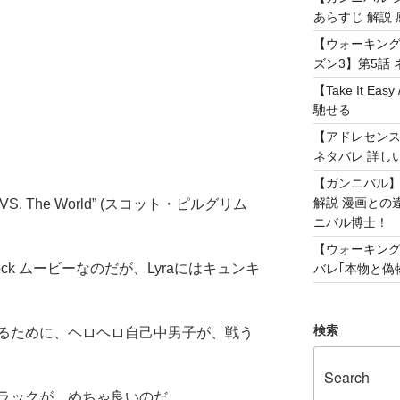
あらすじ 解説 
【ウォーキング
ズン3】第5話 
【Take It 
馳せる
【アドレセンス 
ネタバレ 詳し
【ガンニバル
解説 漫画との
m VS. The World” (スコット・ピルグリム
ニバル博士！
【ウォーキング
k ムービーなのだが、Lyraにはキュンキ
バレ｢本物と偽物
検索
るために、ヘロヘロ自己中男子が、戦う
ラックが、めちゃ良いのだ。