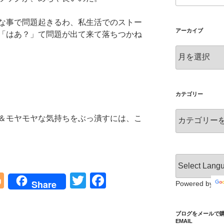
な事で問題起きるわ、私生活でのストー
アーカイブ
「はあ？」て問題が出て来て落ちつかね
ア
ー
カ
イ
ブ
カテゴリー
カ
＆モヤモヤな気持ちをぶっ潰すには、こ
テ
ゴ
リ
ー
Bl
T
F
Share
Powered by
o
wi
a
g
tt
c
ブログをメールで購読 S
EMAIL