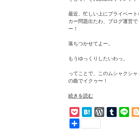
最近、忙しい上にプライベート
カー問題出たわ、ブログ運営で
ー！
落ちつかせてよー。
もうゆっくりしたいわっ。
ってことで、このムシャクシャ
の曲でイクゥ〜！
“和
続きを読む
訳
P
H
W
T
Li
【Summertime】
Sex
o
at
or
u
n
共
Bob-
ck
e
d
m
e
有
Omb(Scott