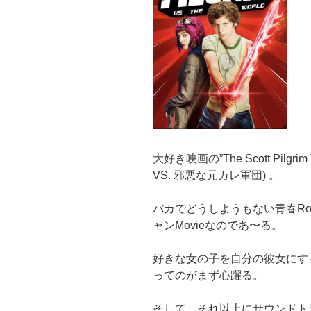
大好き映画の”The Scott Pilgri
VS. 邪悪な元カレ軍団) 。
バカでどうしようもない青春Roc
ャンMovieなのであ〜る。
好きな女の子を自分の彼女にす
ってのがまず心躍る。
そして、それ以上にサウンドト