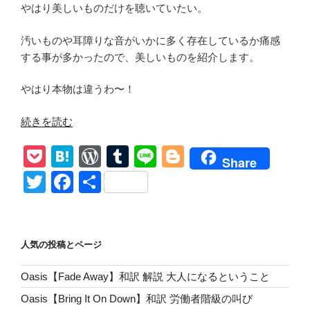
やはり美しいものだけを聴いていたい。
汚いものや耳障りな音がいかに多く存在しているか痛感
する事が多かったので、美しいものを紹介します。
やはり本物は違うわ〜！
“Alex
続きを読む
Warren
P
H
W
T
Li
Bl
and
Share
ROSÉ【On
o
at
or
u
n
o
T
F
共
My
ck
e
d
m
e
g
wi
a
有
Mind】
et
n
Pr
bl
g
tt
c
和
訳
a
e
r
er
er
e
人気の投稿とページ
解
ss
b
説
Oasis【Fade Away】和訳 解説 大人になるということ
o
別
Oasis【Bring It On Down】和訳 労働者階級の叫び
れ