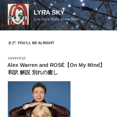
コ
ン
LYRA SKY
テ
Lyra Sky's Music Movie Mind
ン
ツ
へ
ス
タグ:
YOU’LL BE ALRIGHT
キ
ッ
投
2025年8月2日
プ
稿
Alex Warren and ROSÉ【On My Mind】
日:
和訳 解説 別れの癒し