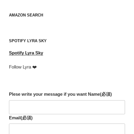
レ
ス
your
AMAZON SEARCH
mail
address
SPOTIFY LYRA SKY
Spotify
Lyra Sky
Follow Lyra ❤️
Plese write your message if you want Name
(必須)
Email
(必須)