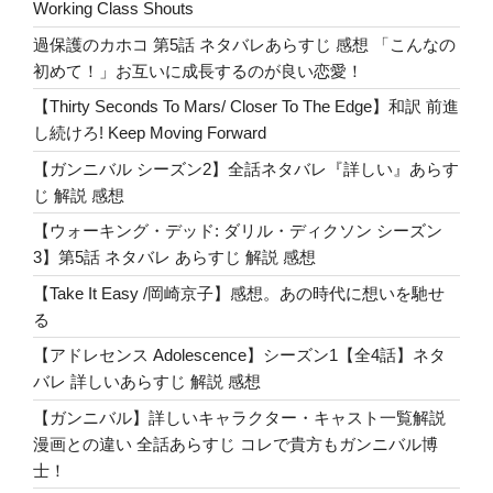
o
Working Class Shouts
の
k
癒
過保護のカホコ 第5話 ネタバレあらすじ 感想 「こんなの
し”
初めて！」お互いに成長するのが良い恋愛！
の
【Thirty Seconds To Mars/ Closer To The Edge】和訳 前進
し続けろ! Keep Moving Forward
【ガンニバル シーズン2】全話ネタバレ『詳しい』あらす
じ 解説 感想
【ウォーキング・デッド: ダリル・ディクソン シーズン
3】第5話 ネタバレ あらすじ 解説 感想
【Take It Easy /岡崎京子】感想。あの時代に想いを馳せ
る
【アドレセンス Adolescence】シーズン1【全4話】ネタ
バレ 詳しいあらすじ 解説 感想
【ガンニバル】詳しいキャラクター・キャスト一覧解説
漫画との違い 全話あらすじ コレで貴方もガンニバル博
士！