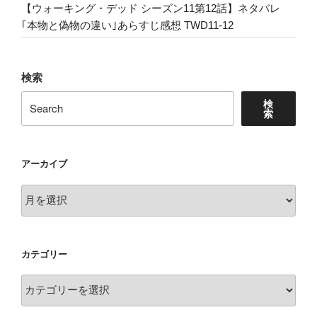
【ウォーキング・デッド シーズン11第12話】ネタバレ
｢本物と偽物の違い｣あらすじ感想 TWD11-12
検索
検
索
アーカイブ
ア
ー
カ
イ
カテゴリー
ブ
カ
テ
ゴ