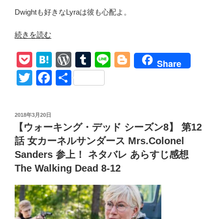
ニ
Dwightも好きなLyraは彼も心配よ。
ー
ガ
“【ウ
続きを読む
ン
ォ
P
H
W
T
Li
Bl
困
ー
Share
っ
キ
o
at
or
u
n
o
T
F
共
ち
ン
ck
e
d
m
e
g
wi
a
有
ゃ
グ・
et
n
Pr
bl
g
う!
tt
c
デ
ネ
投
2018年3月20日
ッ
a
e
r
er
er
e
稿
タ
【ウォーキング・デッド シーズン8】 第12
ド
日:
ss
b
バ
シ
話 女カーネルサンダース Mrs.Colonel
レ
o
ー
Sanders 参上！ ネタバレ あらすじ感想
あ
ズ
o
The Walking Dead 8-12
ら
ン
k
す
8
じ
第
感
13