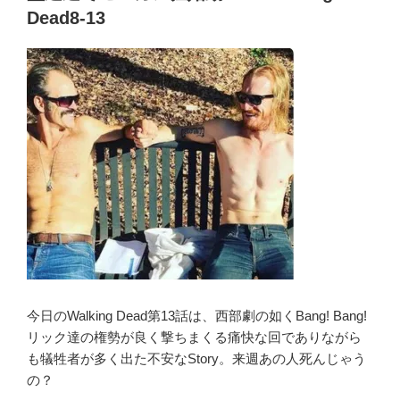
タ
ズ
o
Dead8-13
バ
ン
k
レ
8】
あ
第
ら
14
す
話
じ
ヘ
感
リ
想
コ
The
プ
Walking
タ
Dead8-
ー
15”
に
の
幻
覚!
今日のWalking Dead第13話は、西部劇の如くBang! Bang!
モ
リック達の権勢が良く撃ちまくる痛快な回でありながら
ー
も犠牲者が多く出た不安なStory。来週あの人死んじゃう
ガ
の？
ン、