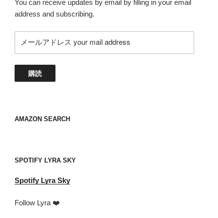
You can receive updates by email by filling in your email
address and subscribing.
メ
ー
ル
ア
購読
ド
レ
ス
your
AMAZON SEARCH
mail
address
SPOTIFY LYRA SKY
Spotify
Lyra Sky
Follow Lyra ❤️