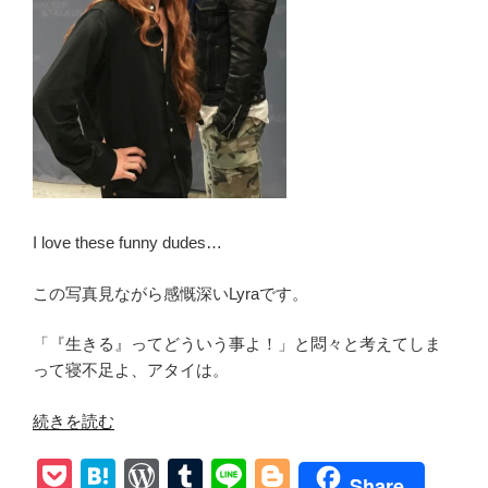
ぶ
ら
り
ん!
真
の
非
情
な
奴
I love these funny dudes…
は
誰?
この写真見ながら感慨深いLyraです。
ネ
「『生きる』ってどういう事よ！」と悶々と考えてしま
タ
って寝不足よ、アタイは。
バ
レ
“【ウ
続きを読む
あ
ォ
ら
P
H
W
T
Li
Bl
ー
す
Share