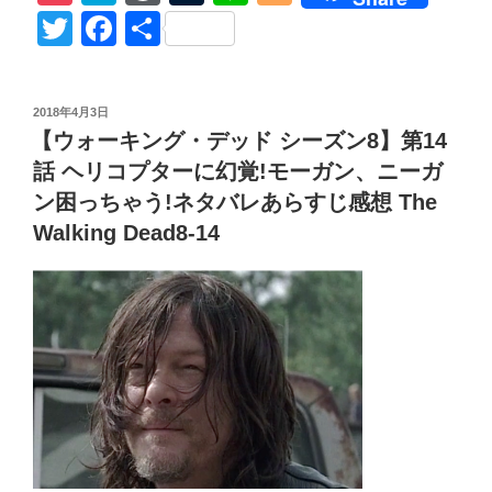
キ
o
at
or
u
n
o
じ
T
F
共
ン
感
ck
e
d
m
e
g
wi
a
有
グ・
想
et
n
Pr
bl
g
tt
c
デ
Unsettle
投
2018年4月3日
ッ
a
e
r
er
Enmity
er
e
稿
【ウォーキング・デッド シーズン8】第14
ド
TWD8-
日:
ss
b
シ
話 ヘリコプターに幻覚!モーガン、ニーガ
16”
o
ー
の
ン困っちゃう!ネタバレあらすじ感想 The
ズ
o
Walking Dead8-14
ン
k
8
第
15
話】
Carl’s
Full
Quote
&
ユ