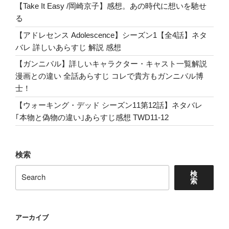
Mrs.Colonel
【Take It Easy /岡崎京子】感想。あの時代に想いを馳せ
Sanders
る
参
【アドレセンス Adolescence】シーズン1【全4話】ネタ
上！
バレ 詳しいあらすじ 解説 感想
ネ
【ガンニバル】詳しいキャラクター・キャスト一覧解説
タ
漫画との違い 全話あらすじ コレで貴方もガンニバル博
バ
士！
レ
あ
【ウォーキング・デッド シーズン11第12話】ネタバレ
ら
｢本物と偽物の違い｣あらすじ感想 TWD11-12
す
じ
感
検索
想
検
The
索
Walking
Dead
8-
アーカイブ
12”