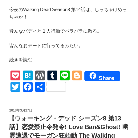
ー
今夜のWalking Dead Season8 第14話は、しっちゃけめっ
ジ
ちゃか！
ー
ン
皆んなバディと２人行動でバラバラに散る。
Marlion
に
皆んなおデートに行ってるみたい。
な
る!
“【ウ
続きを読む
カ
ォ
ー
P
H
W
T
Li
Bl
ー
Share
ル
キ
o
at
or
u
n
o
T
F
共
手
ン
ck
e
d
m
e
g
wi
a
有
紙
グ・
全
et
n
Pr
bl
g
tt
c
デ
文
投
2018年3月27日
ッ
a
e
r
er
er
e
紹
稿
【ウォーキング・デッド シーズン8 第13
ド
日:
ss
b
介!
シ
話】恋愛禁止令発令! Love Ban&Ghost! 幽
ネ
o
ー
霊遭遇でモーガン狂始動 The Walking