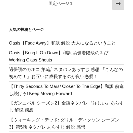
ド
投
次
ss
固定ページ
1
狂
b
シ
の
稿
始
o
ー
ペ
の
動
ズ
ー
o
The
ペ
ン
人気の投稿とページ
ジ
Walking
k
ー
8】
Dead8-
Oasis【Fade Away】和訳 解説 大人になるということ
ジ
第
13”
12
送
Oasis【Bring It On Down】和訳 労働者階級の叫び
の
話
り
Working Class Shouts
女
過保護のカホコ 第5話 ネタバレあらすじ 感想 「こんなの
カ
初めて！」お互いに成長するのが良い恋愛！
ー
ネ
【Thirty Seconds To Mars/ Closer To The Edge】和訳 前進
ル
し続けろ! Keep Moving Forward
サ
【ガンニバル シーズン2】全話ネタバレ『詳しい』あらす
ン
じ 解説 感想
ダ
【ウォーキング・デッド: ダリル・ディクソン シーズン
ー
3】第5話 ネタバレ あらすじ 解説 感想
ス