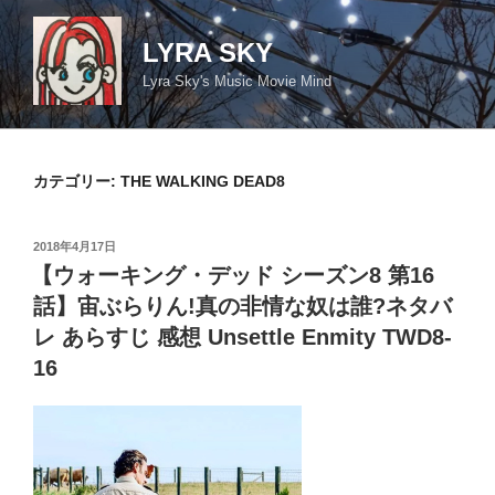
コ
ン
LYRA SKY
テ
Lyra Sky's Music Movie Mind
ン
ツ
へ
ス
カテゴリー:
THE WALKING DEAD8
キ
ッ
投
2018年4月17日
プ
稿
【ウォーキング・デッド シーズン8 第16
日:
話】宙ぶらりん!真の非情な奴は誰?ネタバ
レ あらすじ 感想 Unsettle Enmity TWD8-
16