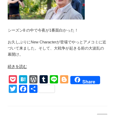
想
話】
The
恋
Walking
愛
Dead8-
禁
14”
止
シーズン8 の中で今夜が1番面白かった！
の
令
発
お久しぶりにNew Characterが登場でやっとアメコミに近
令!
づいて来ました。そして、大戦争が起きる前の大波乱の
Love
幕開け。
Ban&Ghost!
幽
“【ウ
続きを読む
霊
ォ
遭
P
H
W
T
Li
Bl
ー
Share
遇
キ
o
at
or
u
n
o
T
F
共
で
ン
ck
e
d
m
e
g
モ
wi
a
有
グ・
ー
et
n
Pr
bl
g
tt
c
デ
ガ
ッ
a
e
r
er
er
e
ン