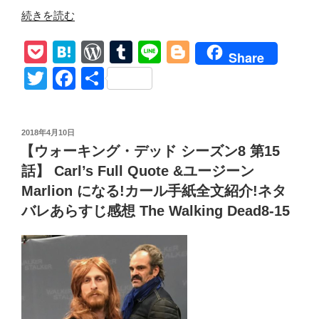
“【ウ
続きを読む
ォ
P
H
W
T
Li
Bl
ー
Share
キ
o
at
or
u
n
o
T
F
共
ン
ck
e
d
m
e
g
wi
a
有
グ・
et
n
Pr
bl
g
tt
c
デ
投
2018年4月10日
ッ
a
e
r
er
er
e
稿
【ウォーキング・デッド シーズン8 第15
ド
日:
ss
b
シ
話】 Carl’s Full Quote &ユージーン
o
ー
Marlion になる!カール手紙全文紹介!ネタ
ズ
o
バレあらすじ感想 The Walking Dead8-15
ン
k
8
第
16
話】
宙