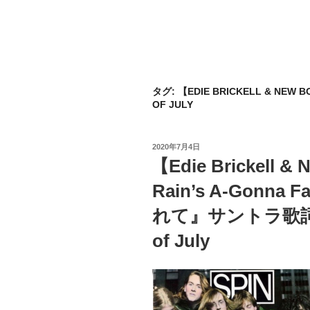
タグ:
【EDIE BRICKELL & NEW
OF JULY
投
2020年7月4日
稿
【Edie Brickell &
日:
Rain’s A-Gonn
れて』サントラ歌詞 解説
of July