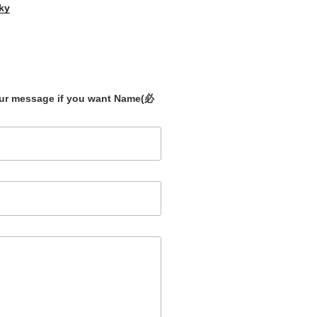
ky
our message if you want Name
(必