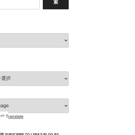
索
Translate
UBSCRIBE TO LYRA'S BLOG BY