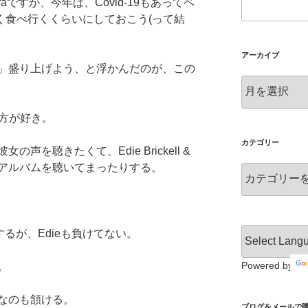
aですが、今年は、Covid-19もあってベ
く食べ行くくらいにしておこう(って結
アーカイブ
」盛り上げよう、と浮かんだのが、この
ア
ー
カ
い方が好き。
イ
ブ
カテゴリー
を聴きたくて、Edie Brickell &
デビューアルバムを聴いてまったりする。
カ
テ
ゴ
リ
ー
方するが、Edieも負けてない。
Powered by
。
なのも頷ける。
ブログをメールで購読 S