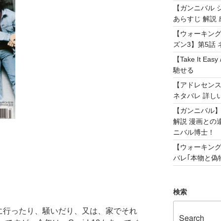
【ガンニバル 
あらすじ 解説 
【ウォーキング
ズン3】第5話 
【Take It 
馳せる
【アドレセンス 
ネタバレ 詳し
【ガンニバル
解説 漫画との
ニバル博士！
【ウォーキング
バレ｢本物と偽物
検索
びに行ったり、騒いだり、又は、家でそれ