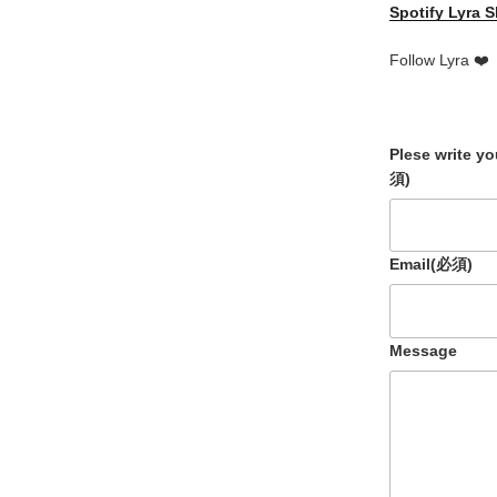
Spotify
Lyra S
Follow Lyra ❤️
Plese write y
須)
Email
(必須)
Message