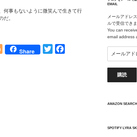
EMAIL
、何事もないように微笑んで生きて行
メールアドレ
のだ。
ルで受信でき
You can receive
email address 
Bl
T
F
メ
Share
o
wi
a
ー
ル
g
tt
c
ア
購読
g
er
e
ド
レ
er
b
ス
o
your
mail
AMAZON SEARC
o
address
k
SPOTIFY LYRA S