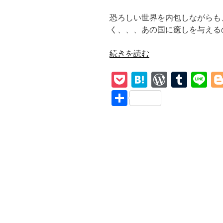
恐ろしい世界を内包しながらも
く、、、あの国に癒しを与える
“【Edie
続きを読む
Brickell
P
H
W
T
Li
&
New
o
at
or
u
n
共
Bohemians/A
ck
e
d
m
e
有
Hard
et
n
Pr
bl
Rain’s
A-
a
e
r
Gonna
ss
Fall】
和
訳
『7
月
4