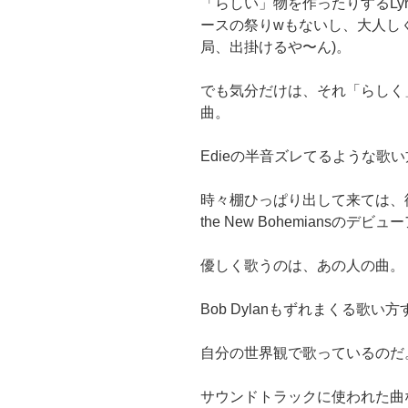
「らしい」物を作ったりするLyr
ースの祭りwもないし、大人し
局、出掛けるや〜ん)。
でも気分だけは、それ「らしく
曲。
Edieの半音ズレてるような歌
時々棚ひっぱり出して来ては、彼女の声
the New Bohemiansの
優しく歌うのは、あの人の曲。
Bob Dylanもずれまくる歌い
自分の世界観で歌っているのだ
サウンドトラックに使われた曲