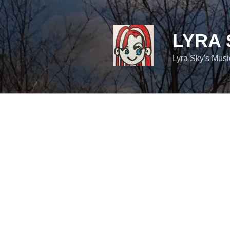
コ
ン
テ
LYRA 
ン
ツ
Lyra Sky's Mus
へ
ス
キ
ッ
プ