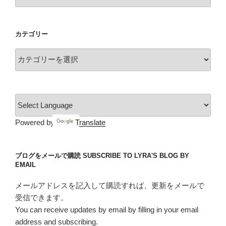
ー
方
カ
法”
イ
の
カテゴリー
ブ
カ
テ
ゴ
リ
ー
Powered by
Translate
ブログをメールで購読 SUBSCRIBE TO LYRA'S BLOG BY
EMAIL
メールアドレスを記入して購読すれば、更新をメールで
受信できます。
You can receive updates by email by filling in your email
address and subscribing.