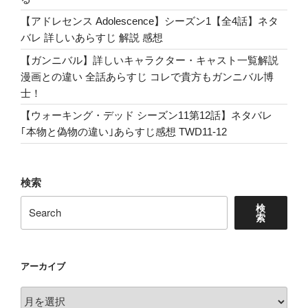
ッ
【アドレセンス Adolescence】シーズン1【全4話】ネタ
コ
バレ 詳しいあらすじ 解説 感想
ミ
ポ
【ガンニバル】詳しいキャラクター・キャスト一覧解説
イ
漫画との違い 全話あらすじ コレで貴方もガンニバル博
ン
士！
ト
【ウォーキング・デッド シーズン11第12話】ネタバレ
The
｢本物と偽物の違い｣あらすじ感想 TWD11-12
Walking
Dead,Season1,
第
検索
2
話
検
索
生
き
残
アーカイブ
る
為
ア
の