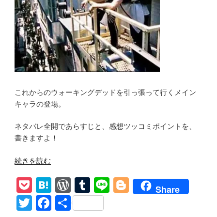
ッ
コ
ミ
ポ
イ
ン
ト
感
これからのウォーキングデッドを引っ張って行くメイン
想
キャラの登場。
あ
ら
ネタバレ全開であらすじと、感想ツッコミポイントを、
す
書きますよ！
じ
The
“ウ
続きを読む
Walking
ォ
Dead1-
P
H
W
T
Li
Bl
ー
Share
5”
キ
o
at
or
u
n
o
T
F
共
の
ン
ck
e
d
m
e
g