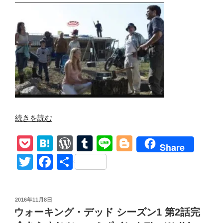
た
希
望」
詳
細
あ
ら
す
じ
ネ
“ウ
続きを読む
タ
ォ
P
H
W
T
Li
Bl
バ
ー
Share
レ
キ
o
at
or
u
n
o
T
F
共
感
ン
ck
e
d
m
e
g
wi
a
有
想
グ・
et
n
Pr
bl
g
ツ
tt
c
デ
ッ
投
2016年11月8日
ッ
a
e
r
er
er
e
稿
コ
ウォーキング・デッド シーズン1 第2話完
ド
日:
ss
ミ