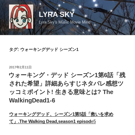
コ
ン
LYRA SKY
テ
Lyra Sky's Music Movie Mind
ン
ツ
へ
ス
タグ:
ウォーキングデッド シーズン1
キ
ッ
投
2017年2月11日
プ
稿
ウォーキング・デッド シーズン1第6話「残
日:
された希望」詳細あらすじネタバレ感想ツ
ッコミポイント! 生きる意味とは? The
WalkingDead1-6
ウォーキングデッド、シーズン1第5話「救いを求め
て」.The Walking Dead,season1 episod
e5