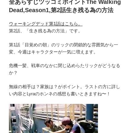
b
シ
全あらすじツッコミポイントThe Walking
ポ
o
ー
Dead,Season1,第2話生き残る為の方法
イ
ズ
o
ン
ン
ウォーキングデッド第1話はこちら。
k
ト!
1
第2話、「生き残る為の方法」です。
生
第
き
5
第1話「目覚めの朝」のリックの閉鎖的な雰囲気から一
る
話
変、今週はキャラクターが一気に増えます。
意
「救
味
い
危機一髪、戦車のなかに閉じ込めらたリックがどうなる
と
を
か？
は?
求
The
無線の相手は？家族は？がポイント。ラストの方に詳し
め
WalkingDead1-
い内容とLyraのホンネの感想も書いときますね〜！
て」
6”
ネ
の
タ
バ
レ
ツ