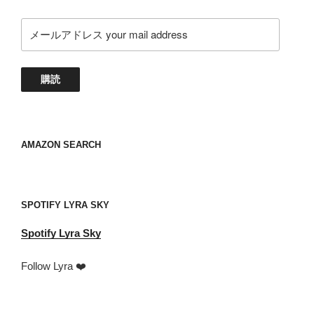
メ
ー
ル
ア
購読
ド
レ
ス
your
AMAZON SEARCH
mail
address
SPOTIFY LYRA SKY
Spotify
Lyra Sky
Follow Lyra ❤️