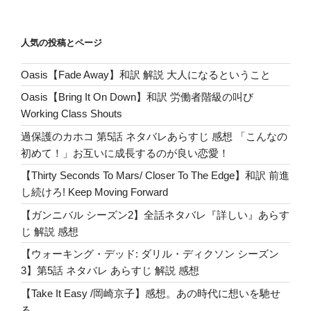
wi
a
有
グ・
et
n
Pr
bl
g
tt
c
デ
ッ
a
e
r
er
er
e
人気の投稿とページ
ド
ss
b
シ
Oasis【Fade Away】和訳 解説 大人になるということ
o
ー
Oasis【Bring It On Down】和訳 労働者階級の叫び
ズ
o
Working Class Shouts
ン
k
1
過保護のカホコ 第5話 ネタバレあらすじ 感想 「こんなの
第
初めて！」お互いに成長するのが良い恋愛！
2
【Thirty Seconds To Mars/ Closer To The Edge】和訳 前進
話
し続けろ! Keep Moving Forward
完
【ガンニバル シーズン2】全話ネタバレ『詳しい』あらす
全
じ 解説 感想
あ
ら
【ウォーキング・デッド: ダリル・ディクソン シーズン
す
3】第5話 ネタバレ あらすじ 解説 感想
じ
【Take It Easy /岡崎京子】感想。あの時代に想いを馳せ
ツ
る