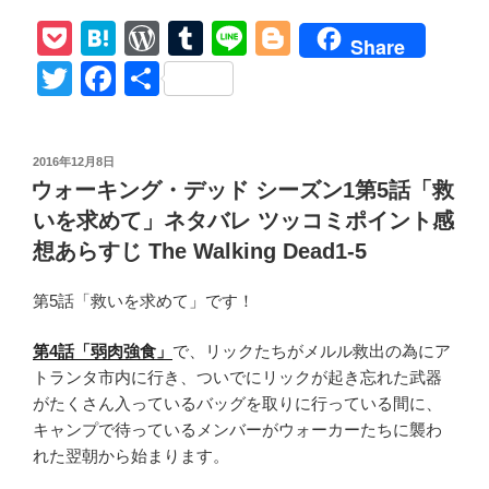
ォ
P
H
W
T
Li
Bl
ー
Share
キ
o
at
or
u
n
o
T
F
共
ン
ck
e
d
m
e
g
wi
a
有
グ・
et
n
Pr
bl
g
tt
c
デ
投
2016年12月8日
ッ
a
e
r
er
er
e
稿
ウォーキング・デッド シーズン1第5話「救
ド
日:
ss
b
シ
いを求めて」ネタバレ ツッコミポイント感
o
ー
想あらすじ The Walking Dead1-5
ズ
o
ン
第5話「救いを求めて」です！
k
1
第
第4話「弱肉強食」
で、リックたちがメルル救出の為にア
6
トランタ市内に行き、ついでにリックが起き忘れた武器
話
がたくさん入っているバッグを取りに行っている間に、
「残
キャンプで待っているメンバーがウォーカーたちに襲わ
さ
れた翌朝から始まります。
れ