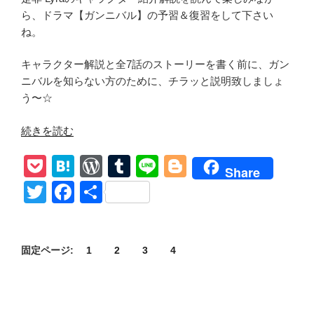
ら、ドラマ【ガンニバル】の予習＆復習をして下さい
ね。
キャラクター解説と全7話のストーリーを書く前に、ガン
ニバルを知らない方のために、チラッと説明致しましょ
う〜☆
“【ガ
続きを読む
ン
P
H
W
T
Li
Bl
ニ
Share
バ
o
at
or
u
n
o
T
F
共
ル】
ck
e
d
m
e
g
wi
a
有
詳
et
n
Pr
bl
g
tt
c
し
い
a
e
r
er
固定ページ:
1
2
3
4
er
e
キ
ss
b
ャ
o
ラ