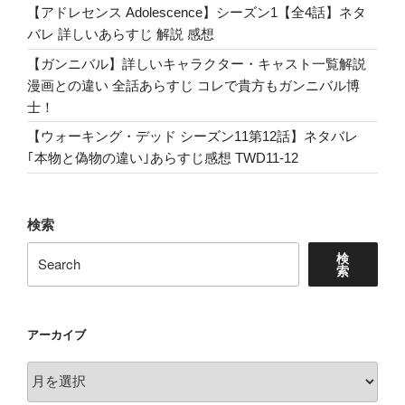
あ
【アドレセンス Adolescence】シーズン1【全4話】ネタ
ら
バレ 詳しいあらすじ 解説 感想
す
【ガンニバル】詳しいキャラクター・キャスト一覧解説
じ
漫画との違い 全話あらすじ コレで貴方もガンニバル博
コ
士！
レ
【ウォーキング・デッド シーズン11第12話】ネタバレ
で
｢本物と偽物の違い｣あらすじ感想 TWD11-12
貴
方
も
検索
ガ
ン
検
ニ
索
バ
ル
博
アーカイブ
士！”
ア
の
ー