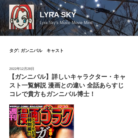
コ
ン
LYRA SKY
テ
Lyra Sky's Music Movie Mind
ン
ツ
へ
ス
タグ:
ガンニバル キャスト
キ
ッ
投
2022年12月28日
プ
稿
【ガンニバル】詳しいキャラクター・キャ
日:
スト一覧解説 漫画との違い 全話あらすじ
コレで貴方もガンニバル博士！