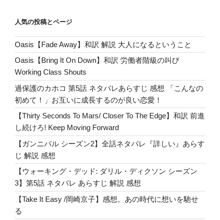
ク
o
タ
k
人気の投稿とページ
ー・
キ
Oasis【Fade Away】和訳 解説 大人になるということ
ャ
ス
Oasis【Bring It On Down】和訳 労働者階級の叫び
ト
Working Class Shouts
一
過保護のカホコ 第5話 ネタバレあらすじ 感想 「こんなの
覧
初めて！」お互いに成長するのが良い恋愛！
解
【Thirty Seconds To Mars/ Closer To The Edge】和訳 前進
説
し続けろ! Keep Moving Forward
漫
画
【ガンニバル シーズン2】全話ネタバレ『詳しい』あらす
と
じ 解説 感想
の
【ウォーキング・デッド: ダリル・ディクソン シーズン
違
3】第5話 ネタバレ あらすじ 解説 感想
い
【Take It Easy /岡崎京子】感想。あの時代に想いを馳せ
全
る
話