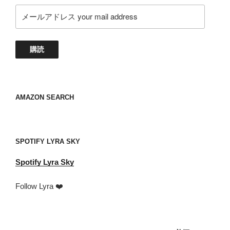
メ
ー
ル
ア
購読
ド
レ
ス
your
AMAZON SEARCH
mail
address
SPOTIFY LYRA SKY
Spotify
Lyra Sky
Follow Lyra ❤️