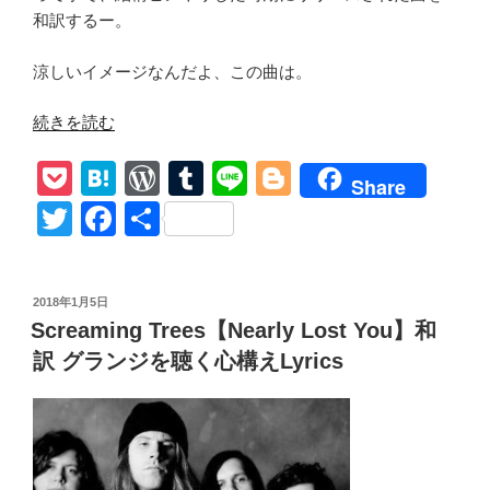
和訳するー。
涼しいイメージなんだよ、この曲は。
“和
続きを読む
訳
P
H
W
T
Li
Bl
【Paul
Share
Westerberg
o
at
or
u
n
o
T
F
共
/Dyslexic
ck
e
d
m
e
g
wi
a
有
Heart】”Singles”
et
n
Pr
bl
g
tt
c
Craven
投
2018年1月5日
Love”
a
e
r
er
er
e
稿
Screaming Trees【Nearly Lost You】和
の
日:
ss
b
訳 グランジを聴く心構えLyrics
o
o
k