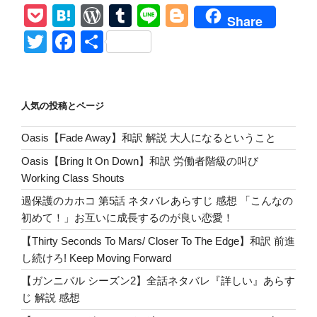
P
H
W
T
Li
Bl
ラ
Share
ン
o
at
or
u
n
o
T
F
共
ジ
ck
e
d
m
e
g
wi
a
有
の
et
n
Pr
bl
g
tt
c
魅
力
a
e
r
er
er
e
人気の投稿とページ
に
ss
b
つ
Oasis【Fade Away】和訳 解説 大人になるということ
o
い
Oasis【Bring It On Down】和訳 労働者階級の叫び
て”
o
Working Class Shouts
の
k
過保護のカホコ 第5話 ネタバレあらすじ 感想 「こんなの
初めて！」お互いに成長するのが良い恋愛！
【Thirty Seconds To Mars/ Closer To The Edge】和訳 前進
し続けろ! Keep Moving Forward
【ガンニバル シーズン2】全話ネタバレ『詳しい』あらす
じ 解説 感想