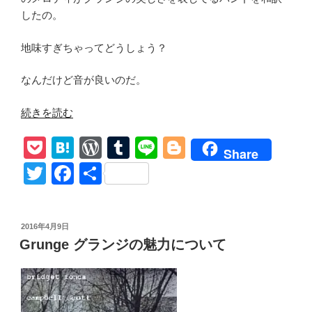
したの。
地味すぎちゃってどうしょう？
なんだけど音が良いのだ。
“Screaming
続きを読む
Trees【Nearly
P
H
W
T
Li
Bl
Lost
Share
You】
o
at
or
u
n
o
T
F
共
和
ck
e
d
m
e
g
wi
a
有
訳
et
n
Pr
bl
g
tt
c
グ
投
2016年4月9日
ラ
a
e
r
er
er
e
稿
Grunge グランジの魅力について
ン
日:
ss
b
ジ
o
を
聴
o