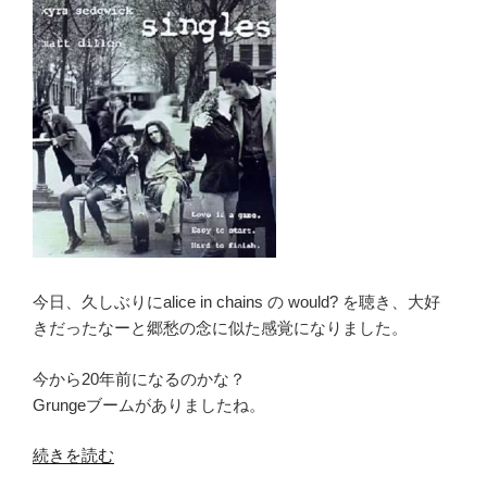
く
k
心
構
え
Lyrics”
の
今日、久しぶりにalice in chains の would? を聴き、大好
きだったなーと郷愁の念に似た感覚になりました。
今から20年前になるのかな？
Grungeブームがありましたね。
“Grunge
続きを読む
グ