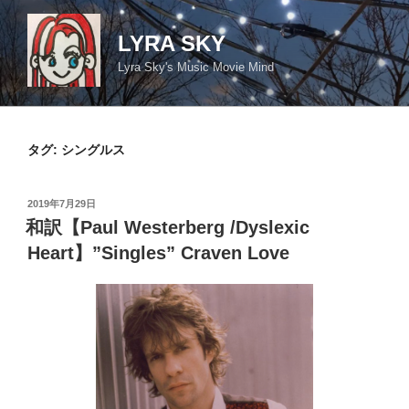
コ
ン
LYRA SKY
テ
Lyra Sky's Music Movie Mind
ン
ツ
へ
ス
タグ:
シングルス
キ
ッ
投
2019年7月29日
プ
稿
和訳【Paul Westerberg /Dyslexic
日:
Heart】”Singles” Craven Love