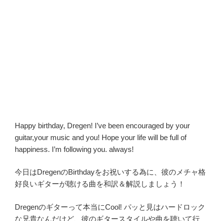
Happy birthday, Dregen! I’ve been encouraged by your
guitar,your music and you! Hope your life will be full of
happiness. I’m following you. always!
今日はDregenのBirthdayをお祝いする為に、彼のメチャ格
好良いギターが聴ける曲を和訳＆解説しましょう！
Dregenのギターって本当にCool! パッと見はハードロック
な兄貴なんだけど、彼のギタースタイルや曲を聴いて行