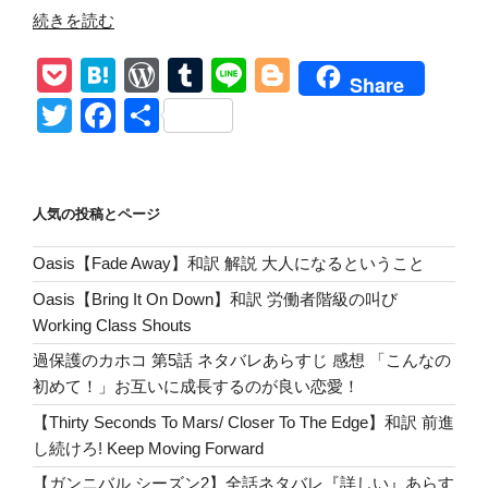
“Dregen
続きを読む
!
P
H
W
T
Li
Bl
Happy
Share
Birthday!
o
at
or
u
n
o
T
F
共
ド
ck
e
d
m
e
g
wi
a
有
レ
et
n
Pr
bl
g
tt
c
ゲ
ン
a
e
r
er
er
e
人気の投稿とページ
誕
ss
b
生
Oasis【Fade Away】和訳 解説 大人になるということ
o
日
Oasis【Bring It On Down】和訳 労働者階級の叫び
お
o
Working Class Shouts
め
k
で
過保護のカホコ 第5話 ネタバレあらすじ 感想 「こんなの
と
初めて！」お互いに成長するのが良い恋愛！
う”
【Thirty Seconds To Mars/ Closer To The Edge】和訳 前進
の
し続けろ! Keep Moving Forward
【ガンニバル シーズン2】全話ネタバレ『詳しい』あらす