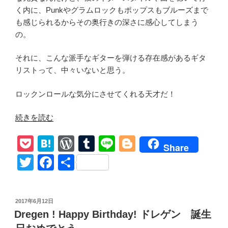
く内に、Punkやグラムロックもポップスもブルーズまで
も感じられるからその奥行きの深さに感心してしまう
の。
それに、こんな派手なギターを弾ける存在感があるギタ
リストって、中々いないと思う。
ロックンロールな気分にさせてくれる天才だ！
“【Backyard
続きを読む
Babies/
P
H
W
T
Li
Bl
Made
Share
Me
o
at
or
u
n
o
T
F
共
Madman】
ck
e
d
m
e
g
wi
a
有
和
et
n
Pr
bl
g
tt
c
訳
投
2017年6月12日
リ
a
e
r
er
er
e
稿
Dregen ! Happy Birthday! ドレゲン 誕生
ア
日:
ss
b
ル