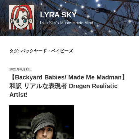
コ
ン
LYRA SKY
テ
Lyra Sky's Music Movie Mind
ン
ツ
へ
ス
タグ:
バックヤード・ベイビーズ
キ
ッ
投
2021年6月12日
プ
稿
【Backyard Babies/ Made Me Madman】
日:
和訳 リアルな表現者 Dregen Realistic
Artist!