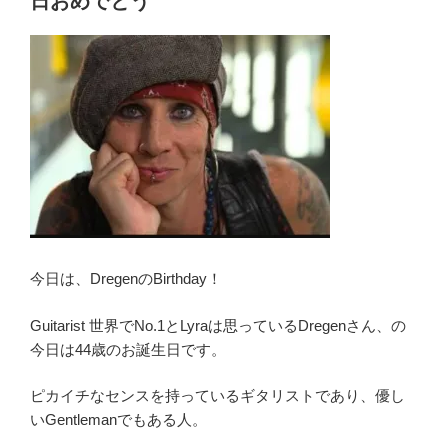
日おめでとう
o
な
表
o
現
k
者
Dregen
Realistic
Artist!”
の
今日は、DregenのBirthday！
Guitarist 世界でNo.1とLyraは思っているDregenさん、の
今日は44歳のお誕生日です。
ピカイチなセンスを持っているギタリストであり、優し
いGentlemanでもある人。