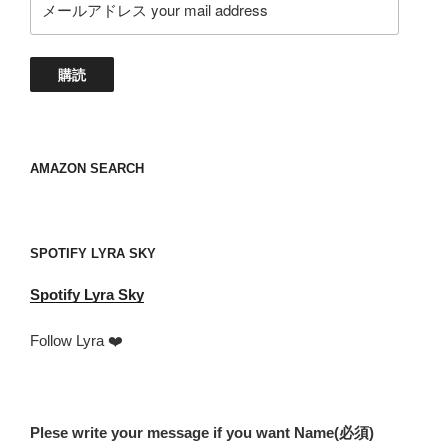
ー
ル
ア
購読
ド
レ
ス
your
AMAZON SEARCH
mail
address
SPOTIFY LYRA SKY
Spotify
Lyra Sky
Follow Lyra ❤️
Plese write your message if you want Name
(必須)