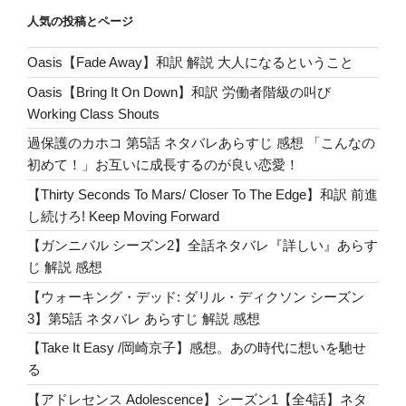
MV
a
e
r
er
er
e
人気の投稿とページ
マ
ss
b
シ
Oasis【Fade Away】和訳 解説 大人になるということ
o
ン・
Oasis【Bring It On Down】和訳 労働者階級の叫び
ガ
o
Working Class Shouts
ン・
k
ケ
過保護のカホコ 第5話 ネタバレあらすじ 感想 「こんなの
リ
初めて！」お互いに成長するのが良い恋愛！
ー
【Thirty Seconds To Mars/ Closer To The Edge】和訳 前進
の
し続けろ! Keep Moving Forward
魅
【ガンニバル シーズン2】全話ネタバレ『詳しい』あらす
力
じ 解説 感想
と
ギ
【ウォーキング・デッド: ダリル・ディクソン シーズン
ャ
3】第5話 ネタバレ あらすじ 解説 感想
ッ
【Take It Easy /岡崎京子】感想。あの時代に想いを馳せ
プ
る
萌
【アドレセンス Adolescence】シーズン1【全4話】ネタ
え〜