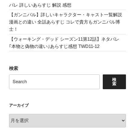
バレ 詳しいあらすじ 解説 感想
Be
my
【ガンニバル】詳しいキャラクター・キャスト一覧解説
Valentine
漫画との違い 全話あらすじ コレで貴方もガンニバル博
massacre
士！
tonight”
【ウォーキング・デッド シーズン11第12話】ネタバレ
の
｢本物と偽物の違い｣あらすじ感想 TWD11-12
検索
検
索
アーカイブ
ア
ー
カ