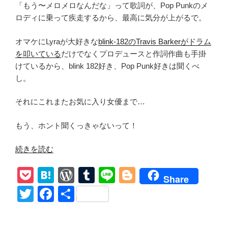
「もう〜メロメロなんだな」って歌詞が、Pop Punkのメ
ロディに乗って疾走するから、最高に気分が上がるで。
オマケにLyraが大好きな
blink-182のTravis Barkerがドラム
を叩いている
だけでなくプロデュースと作詞作曲も手掛
けているから、blink 182好き、Pop Punk好きは聞くべ
し。
それにこれまたお気に入り女優まで…
もう、ホント聞くっきゃないって！
“和
続きを読む
訳
P
H
W
T
Li
Bl
【Machine
Share
Gun
o
at
or
u
n
o
T
F
共
Kelly/
ck
e
d
m
e
g
wi
a
有
Bloody
et
n
Pr
bl
g
tt
c
Valentine】