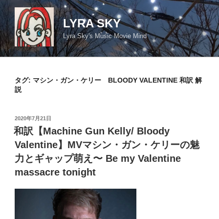
コ
ン
LYRA SKY
テ
Lyra Sky's Music Movie Mind
ン
ツ
へ
ス
タグ:
マシン・ガン・ケリー BLOODY VALENTINE 和訳 解
キ
説
ッ
プ
投
2020年7月21日
稿
和訳【Machine Gun Kelly/ Bloody
日:
Valentine】MVマシン・ガン・ケリーの魅
力とギャップ萌え〜 Be my Valentine
massacre tonight