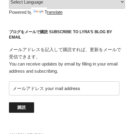
ー
だ
Powered by
Translate
か
ら。”
の
ブログをメールで購読 SUBSCRIBE TO LYRA'S BLOG BY
EMAIL
メールアドレスを記入して購読すれば、更新をメールで
受信できます。
You can receive updates by email by filling in your email
address and subscribing.
メ
ー
ル
ア
購読
ド
レ
ス