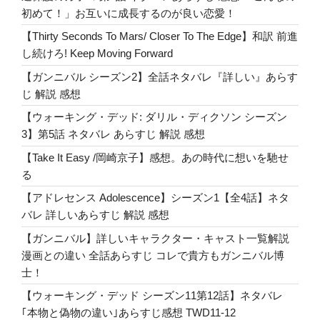
感
初めて！」お互いに成長するのが良い恋愛！
想！
「好
【Thirty Seconds To Mars/ Closer To The Edge】和訳 前進
き
し続けろ! Keep Moving Forward
だ
【ガンニバル シーズン2】全話ネタバレ『詳しい』あらす
よ！」
じ 解説 感想
は
【ウォーキング・デッド: ダリル・ディクソン シーズン
明
3】第5話 ネタバレ あらすじ 解説 感想
日
へ
【Take It Easy /岡崎京子】感想。あの時代に想いを馳せ
の
る
パ
【アドレセンス Adolescence】シーズン1【全4話】ネタ
ワ
バレ 詳しいあらすじ 解説 感想
ー。
【ガンニバル】詳しいキャラクター・キャスト一覧解説
必
漫画との違い 全話あらすじ コレで貴方もガンニバル博
ず
士！
大
切
【ウォーキング・デッド シーズン11第12話】ネタバレ
な
｢本物と偽物の違い｣あらすじ感想 TWD11-12