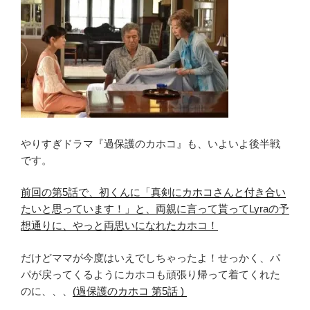
あ
ら
す
じ
と、
次
回
第
8
やりすぎドラマ『過保護のカホコ』も、いよいよ後半戦
話
です。
あ
ら
前回の第5話で、初くんに「真剣にカホコさんと付き合い
す
たいと思っています！」と、両親に言って貰ってLyraの予
じ！
想通りに、やっと両思いになれたカホコ！
「別
れ
だけどママが今度はいえでしちゃったよ！せっかく、パ
よ
パが戻ってくるようにカホコも頑張り帰って着てくれた
う」
のに、、、
(過保護のカホコ 第5話 )
か