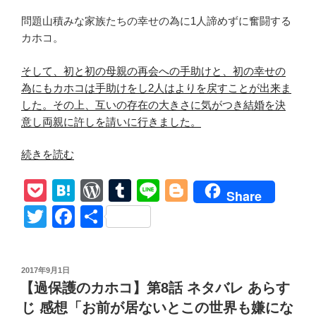
き
問題山積みな家族たちの幸せの為に1人諦めずに奮闘する
な
カホコ。
人
の
そして、初と初の母親の再会への手助けと、初の幸せの
手
為にもカホコは手助けをし2人はよりを戻すことが出来ま
を
した。その上、互いの存在の大きさに気がつき結婚を決
離
意し両親に許しを請いに行きました。
さ
な
“過
続きを読む
い
保
で〜！
P
H
W
T
Li
Bl
護
諦
Share
の
o
at
or
u
n
o
め
T
F
共
カ
な
ck
e
d
m
e
g
wi
a
有
ホ
い
et
n
Pr
bl
g
tt
c
コ
で〜！
投
2017年9月1日
第
a
e
r
er
こ
er
e
稿
【過保護のカホコ】第8話 ネタバレ あらす
9
れ
日:
ss
b
話
じ 感想「お前が居ないとこの世界も嫌にな
ぞ、