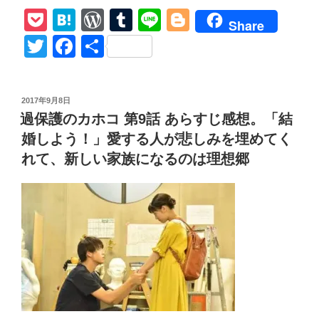
P
H
W
T
Li
Bl
護
Share
の
o
at
or
u
n
o
T
F
共
カ
ck
e
d
m
e
g
wi
a
有
ホ
et
n
Pr
bl
g
tt
c
コ
投
2017年9月8日
最
a
e
r
er
er
e
稿
過保護のカホコ 第9話 あらすじ感想。「結
終
日:
ss
b
回
婚しよう！」愛する人が悲しみを埋めてく
o
(第
れて、新しい家族になるのは理想郷
10
o
話)
k
あ
ら
す
じ
感
想。
好