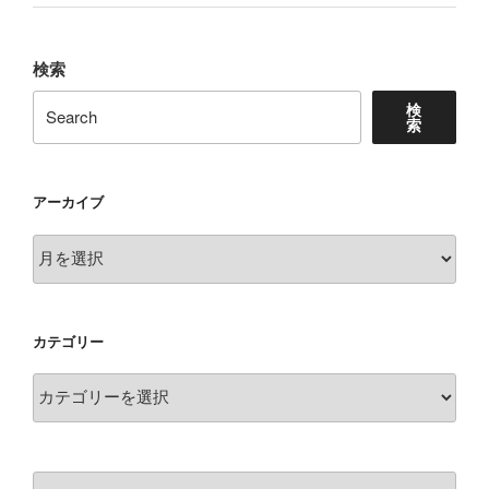
人
に
伝
検索
え
検
よ
索
う！
明
日
アーカイブ
が
ア
来
ー
る
カ
か
イ
は
カテゴリー
ブ
わ
か
カ
ら
テ
な
ゴ
い
リ
の