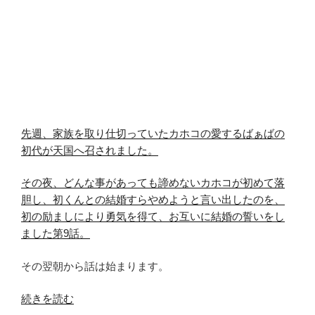
先週、家族を取り仕切っていたカホコの愛するばぁばの
初代が天国へ召されました。
その夜、どんな事があっても諦めないカホコが初めて落
胆し、初くんとの結婚すらやめようと言い出したのを、
初の励ましにより勇気を得て、お互いに結婚の誓いをし
ました第9話。
その翌朝から話は始まります。
“過
続きを読む
保