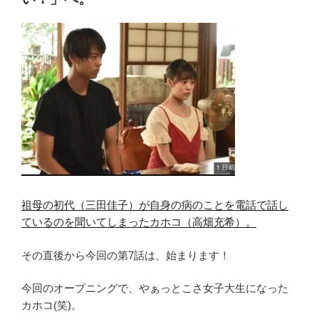
o
想
バ
郷”
k
レ
の
あ
ら
す
じ
感
想
「お
前
が
居
祖母の初代（三田佳子）が自身の病のことを電話で話し
な
ているのを聞いてしまったカホコ（高畑充希）。
い
と
その直後から今回の第7話は、始まります！
こ
の
今回のオープニングで、やぁっとこさ女子大生になった
世
カホコ(笑)。
界