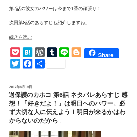
も
第7話の彼女のパワーは今まで1番の頑張り！
嫌
に
次回第8話のあらすじも紹介しますね。
な
る
“過
続きを読む
ん
保
P
H
W
T
Li
Bl
だ！」”
護
Share
の
の
o
at
or
u
n
o
T
F
共
カ
ck
e
d
m
e
g
wi
a
有
ホ
et
n
Pr
bl
g
tt
c
コ
投
2017年8月19日
第
a
e
r
er
er
e
稿
過保護のカホコ 第6話 ネタバレあらすじ 感
7
日:
ss
b
話
想！「好きだよ！」は明日へのパワー。必
o
ネ
ず大切な人に伝えよう！明日が来るかはわ
タ
o
からないのだから。
バ
k
レ