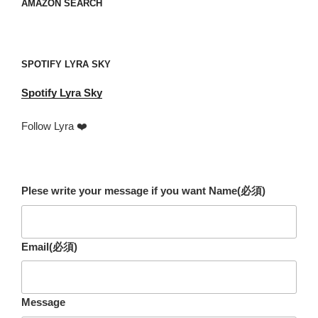
your
AMAZON SEARCH
mail
address
SPOTIFY LYRA SKY
Spotify
Lyra Sky
Follow Lyra ❤️
Plese write your message if you want Name
(必須)
Email
(必須)
Message