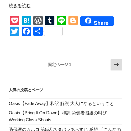
ら
“過
続きを読む
「私
保
P
H
W
T
Li
Bl
達
護
Share
が
の
o
at
or
u
n
o
T
F
共
結
カ
ck
e
d
m
e
g
wi
a
有
婚
ホ
et
n
Pr
bl
g
す
tt
c
コ
る
第
a
e
r
er
er
e
の
6
投
次
ss
固定ページ
1
b
を
話
の
稿
許
o
ネ
ペ
の
し
タ
ー
o
ペ
て
バ
人気の投稿とページ
ジ
k
ー
く
レ
だ
Oasis【Fade Away】和訳 解説 大人になるということ
ジ
あ
さ
ら
送
Oasis【Bring It On Down】和訳 労働者階級の叫び
い！」
す
り
Working Class Shouts
へ。”
じ
過保護のカホコ 第5話 ネタバレあらすじ 感想 「こんなの
の