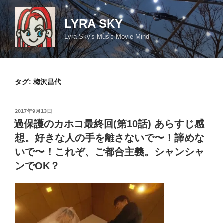
コ
ン
LYRA SKY
テ
Lyra Sky's Music Movie Mind
ン
ツ
へ
ス
タグ:
梅沢昌代
キ
ッ
投
2017年9月13日
プ
稿
過保護のカホコ最終回(第10話) あらすじ感
日:
想。好きな人の手を離さないで〜！諦めな
いで〜！これぞ、ご都合主義。シャンシャ
ンでOK？