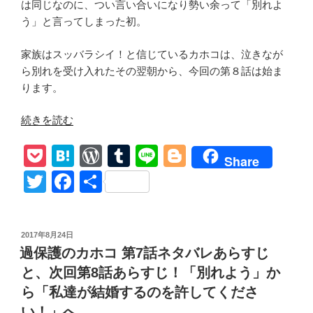
は同じなのに、つい言い合いになり勢い余って「別れよ
を
う」と言ってしまった初。
埋
め
家族はスッバラシイ！と信じているカホコは、泣きなが
て
ら別れを受け入れたその翌朝から、今回の第８話は始ま
く
ります。
れ
て、
“【過
続きを読む
新
保
し
P
H
W
T
Li
Bl
護
Share
い
の
o
at
or
u
n
o
T
F
共
家
カ
ck
e
d
m
e
g
族
wi
a
有
ホ
に
et
n
Pr
bl
g
tt
c
コ】
な
投
2017年8月24日
第
a
e
r
er
er
e
る
稿
過保護のカホコ 第7話ネタバレあらすじ
8
日:
ss
の
b
話
と、次回第8話あらすじ！「別れよう」か
は
o
ネ
ら「私達が結婚するのを許してくださ
理
タ
い！」へ。