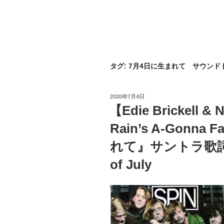
タグ:
7月4日に生まれて サウンド
投
2020年7月4日
稿
【Edie Brickell &
日:
Rain’s A-Gonn
れて』サントラ歌詞 解説
of July