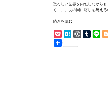
恐ろしい世界を内包しながらも
く、、、あの国に癒しを与える
“【Edie
続きを読む
Brickell
P
H
W
T
Li
&
New
o
at
or
u
n
共
Bohemians/A
ck
e
d
m
e
有
Hard
et
n
Pr
bl
Rain’s
A-
a
e
r
Gonna
ss
Fall】
和
訳
『7
月
4
日