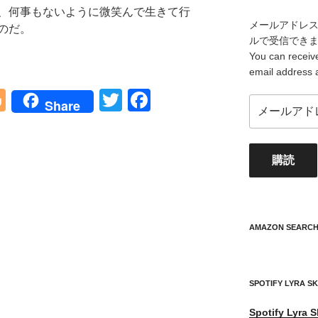
、何事もないように微笑んで生きて行
メールアドレ
のだ。
ルで受信でき
You can receive
email address 
Bl
T
F
メ
Share
o
wi
a
ー
ル
g
tt
c
ア
購読
g
er
e
ド
レ
er
b
ス
o
your
mail
AMAZON SEARC
o
address
k
SPOTIFY LYRA S
Spotify
Lyra S