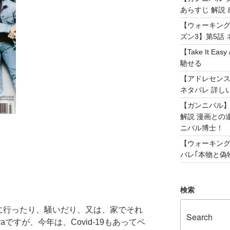
あらすじ 解説 
【ウォーキング
ズン3】第5話 
【Take It 
馳せる
【アドレセンス 
ネタバレ 詳し
【ガンニバル
解説 漫画との
ニバル博士！
【ウォーキング
バレ｢本物と偽物
検索
びに行ったり、騒いだり、又は、家でそれ
aですが、今年は、Covid-19もあってベ