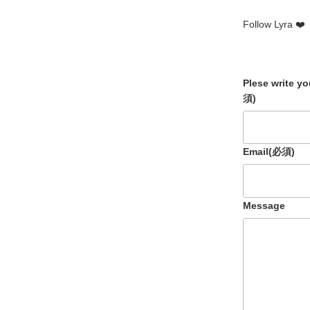
Follow Lyra ❤️
Plese write y
須)
Email
(必須)
Message