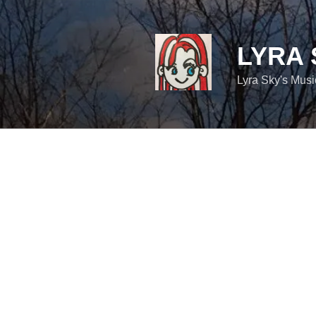
コ
ン
テ
LYRA 
ン
ツ
Lyra Sky's Mus
へ
ス
キ
ッ
プ