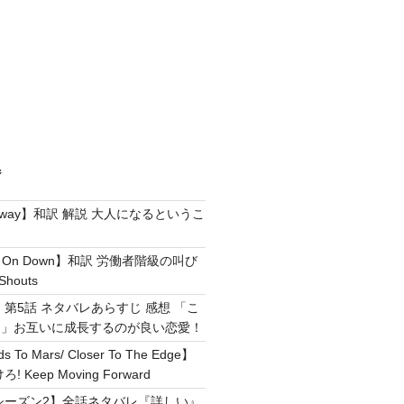
ジ
e Away】和訳 解説 大人になるというこ
g It On Down】和訳 労働者階級の叫び
Shouts
 第5話 ネタバレあらすじ 感想 「こ
！」お互いに成長するのが良い恋愛！
ds To Mars/ Closer To The Edge】
Keep Moving Forward
シーズン2】全話ネタバレ『詳しい』