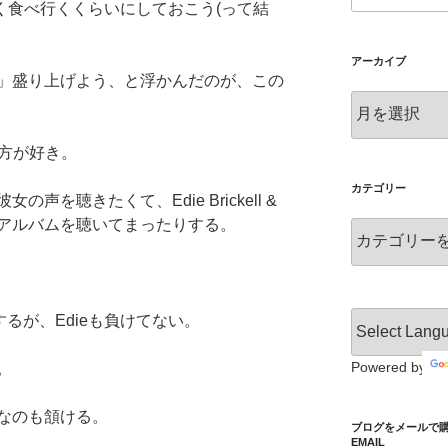
く食べ行くくらいにしておこう(って結
アーカイブ
」盛り上げよう、と浮かんだのが、この
ア
ー
カ
い方が好き。
イ
ブ
カテゴリー
を聴きたくて、Edie Brickell &
デビューアルバムを聴いてまったりする。
カ
テ
ゴ
リ
ー
方するが、Edieも負けてない。
Powered by
。
なのも頷ける。
ブログをメールで購読 S
EMAIL