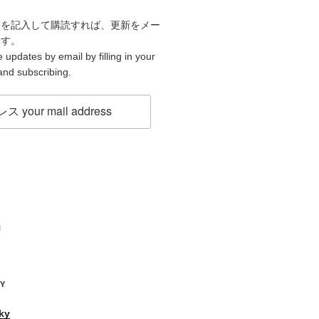
スを記入して購読すれば、更新をメー
ます。
 updates by email by filling in your
and subscribing.
H
KY
ky