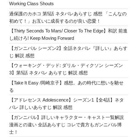
o
Working Class Shouts
『7
k
月
過保護のカホコ 第5話 ネタバレあらすじ 感想 「こんなの
4
初めて！」お互いに成長するのが良い恋愛！
日
【Thirty Seconds To Mars/ Closer To The Edge】和訳 前進
に
し続けろ! Keep Moving Forward
生
【ガンニバル シーズン2】全話ネタバレ『詳しい』あらす
ま
じ 解説 感想
れ
て』
【ウォーキング・デッド: ダリル・ディクソン シーズン
サ
3】第5話 ネタバレ あらすじ 解説 感想
ン
【Take It Easy /岡崎京子】感想。あの時代に想いを馳せ
ト
る
ラ
【アドレセンス Adolescence】シーズン1【全4話】ネタ
歌
バレ 詳しいあらすじ 解説 感想
詞
解
【ガンニバル】詳しいキャラクター・キャスト一覧解説
説
漫画との違い 全話あらすじ コレで貴方もガンニバル博
Born
士！