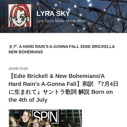
コ
ン
LYRA SKY
テ
Lyra Sky's Music Movie Mind
ン
ツ
へ
ス
タグ:
A HARD RAIN’S A-GONNA FALL EDIIE BRICKELL&
キ
NEW BOHEMIANS
ッ
プ
投
2020年7月4日
稿
【Edie Brickell & New Bohemians/A
日:
Hard Rain’s A-Gonna Fall】和訳 『7月4日
に生まれて』サントラ歌詞 解説 Born on
the 4th of July