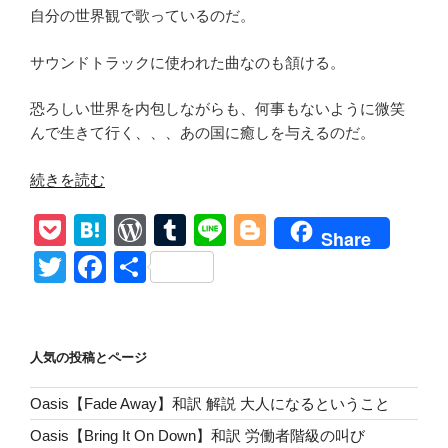
自分の世界観で歌っているのだ。
サウンドトラックに使われた曲なのも頷ける。
恐ろしい世界を内包しながらも、何事もないように微笑
んで生きて行く、、、あの国に癒しを与えるのだ。
“【Edie
続きを読む
Brickell
P
H
W
T
Li
Bl
&
Share
New
o
at
or
u
n
o
T
F
共
Bohemians/A
ck
e
d
m
e
g
wi
a
有
Hard
et
n
Pr
bl
g
tt
c
Rain’s
A-
a
e
r
er
er
e
人気の投稿とページ
Gonna
ss
b
Fall】
Oasis【Fade Away】和訳 解説 大人になるということ
o
和
Oasis【Bring It On Down】和訳 労働者階級の叫び
訳