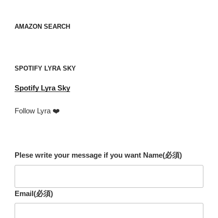
レ
ス
your
AMAZON SEARCH
mail
address
SPOTIFY LYRA SKY
Spotify
Lyra Sky
Follow Lyra ❤️
Plese write your message if you want Name
(必須)
Email
(必須)