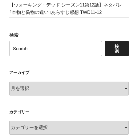
on
【ウォーキング・デッド シーズン11第12話】ネタバレ
the
｢本物と偽物の違い｣あらすじ感想 TWD11-12
4th
of
July”
検索
の
検
索
アーカイブ
ア
ー
カ
イ
カテゴリー
ブ
カ
テ