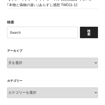
the
｢本物と偽物の違い｣あらすじ感想 TWD11-12
4th
of
July”
検索
の
検
索
アーカイブ
ア
ー
カ
イ
カテゴリー
ブ
カ
テ
ゴ