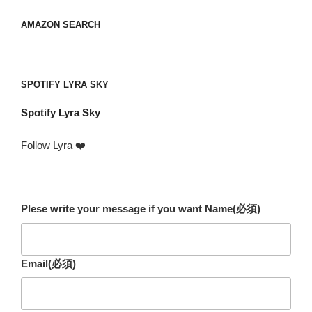
ス
your
AMAZON SEARCH
mail
address
SPOTIFY LYRA SKY
Spotify
Lyra Sky
Follow Lyra ❤️
Plese write your message if you want Name
(必須)
Email
(必須)