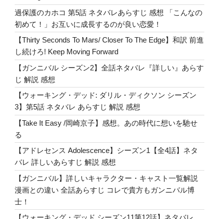
k
月
過保護のカホコ 第5話 ネタバレあらすじ 感想 「こんなの
4
初めて！」お互いに成長するのが良い恋愛！
日
【Thirty Seconds To Mars/ Closer To The Edge】和訳 前進
に
し続けろ! Keep Moving Forward
生
【ガンニバル シーズン2】全話ネタバレ『詳しい』あらす
ま
じ 解説 感想
れ
て』
【ウォーキング・デッド: ダリル・ディクソン シーズン
サ
3】第5話 ネタバレ あらすじ 解説 感想
ン
【Take It Easy /岡崎京子】感想。あの時代に想いを馳せ
ト
る
ラ
【アドレセンス Adolescence】シーズン1【全4話】ネタ
歌
バレ 詳しいあらすじ 解説 感想
詞
解
【ガンニバル】詳しいキャラクター・キャスト一覧解説
説
漫画との違い 全話あらすじ コレで貴方もガンニバル博
Born
士！
on
【ウォーキング・デッド シーズン11第12話】ネタバレ