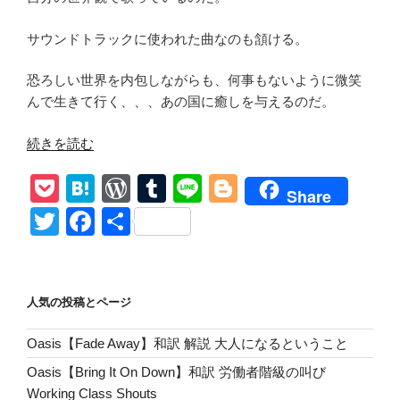
サウンドトラックに使われた曲なのも頷ける。
恐ろしい世界を内包しながらも、何事もないように微笑
んで生きて行く、、、あの国に癒しを与えるのだ。
“【Edie
続きを読む
Brickell
P
H
W
T
Li
Bl
&
Share
New
o
at
or
u
n
o
T
F
共
Bohemians/A
ck
e
d
m
e
g
wi
a
有
Hard
et
n
Pr
bl
g
tt
c
Rain’s
A-
a
e
r
er
er
e
人気の投稿とページ
Gonna
ss
b
Fall】
Oasis【Fade Away】和訳 解説 大人になるということ
o
和
Oasis【Bring It On Down】和訳 労働者階級の叫び
訳
o
Working Class Shouts
『7