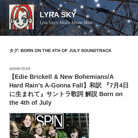
コ
ン
LYRA SKY
テ
Lyra Sky's Music Movie Mind
ン
ツ
へ
ス
タグ:
BORN ON THE 4TH OF JULY SOUNDTRACK
キ
ッ
投
2020年7月4日
プ
稿
【Edie Brickell & New Bohemians/A
日:
Hard Rain’s A-Gonna Fall】和訳 『7月4日
に生まれて』サントラ歌詞 解説 Born on
the 4th of July