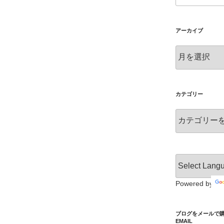
o
wi
a
g
tt
c
アーカイブ
g
er
e
er
b
ア
ー
o
カ
o
イ
ブ
カテゴリー
k
カ
テ
ゴ
リ
ー
Powered by
ブログをメールで購読 S
EMAIL