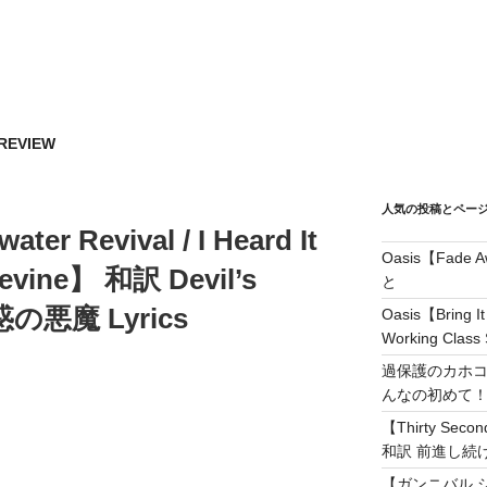
REVIEW
人気の投稿とペー
ter Revival / I Heard It
Oasis【Fad
evine】 和訳 Devil’s
と
魅惑の悪魔 Lyrics
Oasis【Brin
Working Class 
過保護のカホコ
んなの初めて
【Thirty Secon
和訳 前進し続けろ! 
【ガンニバル 