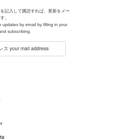
スを記入して購読すれば、更新をメー
ます。
 updates by email by filling in your
and subscribing.
H
KY
ky