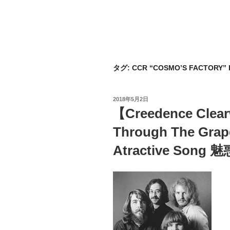
タグ:
CCR “COSMO’S FACTORY” 
投
2018年5月2日
稿
【Creedence Clearwa
日:
Through The Grap
Atractive Song 