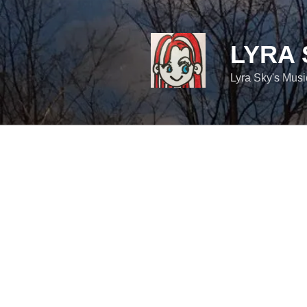
コ
ン
テ
LYRA 
ン
ツ
Lyra Sky's Mus
へ
ス
キ
ッ
プ