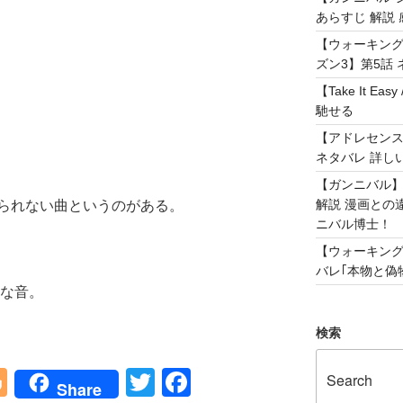
あらすじ 解説 
【ウォーキング
ズン3】第5話 
【Take It 
馳せる
【アドレセンス 
ネタバレ 詳し
【ガンニバル
解説 漫画との
られない曲というのがある。
ニバル博士！
【ウォーキング
バレ｢本物と偽物
うな音。
検索
Bl
T
F
Share