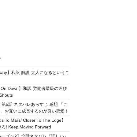
ジ
e Away】和訳 解説 大人になるというこ
g It On Down】和訳 労働者階級の叫び
Shouts
 第5話 ネタバレあらすじ 感想 「こ
！」お互いに成長するのが良い恋愛！
ds To Mars/ Closer To The Edge】
Keep Moving Forward
シーズン2】全話ネタバレ『詳しい』