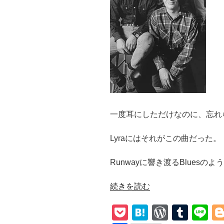
一度耳にしただけなのに、忘れ
Lyraにはそれがこの曲だった。
Runwayに響き渡るBluesのよ
“【Creedence
続きを読む
Clearwater
P
H
W
T
Li
Revival
/