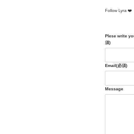
Follow Lyra ❤️
Plese write y
須)
Email
(必須)
Message