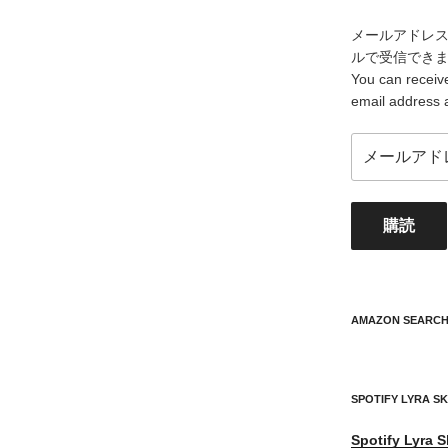
メールアドレ
ルで受信でき
You can receive
email address 
メ
ー
ル
ア
購読
ド
レ
ス
your
mail
AMAZON SEARC
address
SPOTIFY LYRA S
Spotify
Lyra S