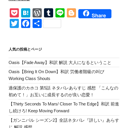
&
P
H
W
T
Li
Bl
Mary
Share
Chain/Between
o
at
or
u
n
o
T
F
共
The
ck
e
d
m
e
g
wi
a
有
Planets
et
n
Pr
bl
g
tt
c
生
き
a
e
r
er
er
e
人気の投稿とページ
る
ss
b
為
Oasis【Fade Away】和訳 解説 大人になるということ
o
に。
Oasis【Bring It On Down】和訳 労働者階級の叫び
腐
o
Working Class Shouts
っ
k
た
過保護のカホコ 第5話 ネタバレあらすじ 感想 「こんなの
世
初めて！」お互いに成長するのが良い恋愛！
界
【Thirty Seconds To Mars/ Closer To The Edge】和訳 前進
に
し続けろ! Keep Moving Forward
一
【ガンニバル シーズン2】全話ネタバレ『詳しい』あらす
輪
じ 解説 感想