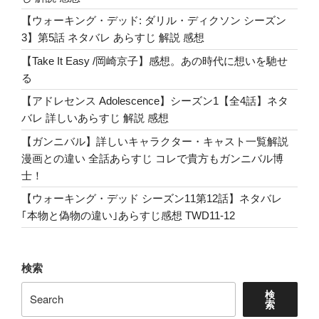
の
花
【ウォーキング・デッド: ダリル・ディクソン シーズン
。
3】第5話 ネタバレ あらすじ 解説 感想
和
【Take It Easy /岡崎京子】感想。あの時代に想いを馳せ
訳
る
Lyrics”
【アドレセンス Adolescence】シーズン1【全4話】ネタ
の
バレ 詳しいあらすじ 解説 感想
【ガンニバル】詳しいキャラクター・キャスト一覧解説
漫画との違い 全話あらすじ コレで貴方もガンニバル博
士！
【ウォーキング・デッド シーズン11第12話】ネタバレ
｢本物と偽物の違い｣あらすじ感想 TWD11-12
検索
検
索