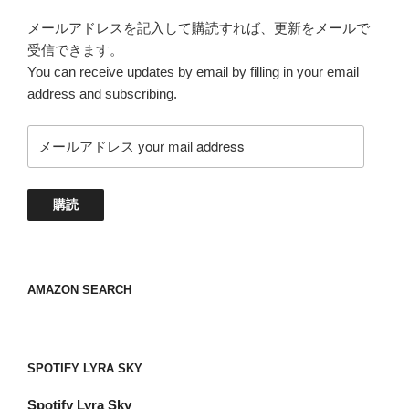
メールアドレスを記入して購読すれば、更新をメールで
受信できます。
You can receive updates by email by filling in your email
address and subscribing.
メ
ー
ル
ア
購読
ド
レ
ス
your
AMAZON SEARCH
mail
address
SPOTIFY LYRA SKY
Spotify
Lyra Sky