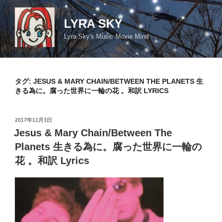
コ
ン
LYRA SKY
テ
Lyra Sky's Music Movie Mind
ン
ツ
へ
ス
タグ:
JESUS & MARY CHAIN/BETWEEN THE PLANETS 生
キ
きる為に。腐った世界に一輪の花 。和訳 LYRICS
ッ
プ
投
2017年11月3日
稿
Jesus & Mary Chain/Between The
日:
Planets 生きる為に。腐った世界に一輪の
花 。和訳 Lyrics