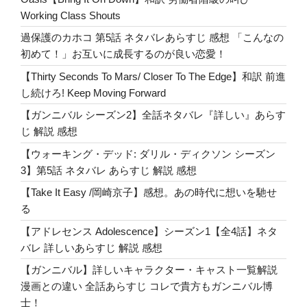
第
り
Working Class Shouts
4
過保護のカホコ 第5話 ネタバレあらすじ 感想 「こんなの
章
初めて！」お互いに成長するのが良い恋愛！
ネ
タ
【Thirty Seconds To Mars/ Closer To The Edge】和訳 前進
バ
し続けろ! Keep Moving Forward
レ
【ガンニバル シーズン2】全話ネタバレ『詳しい』あらす
詳
じ 解説 感想
し
【ウォーキング・デッド: ダリル・ディクソン シーズン
い
3】第5話 ネタバレ あらすじ 解説 感想
あ
ら
【Take It Easy /岡崎京子】感想。あの時代に想いを馳せ
す
る
じ
【アドレセンス Adolescence】シーズン1【全4話】ネタ
解
バレ 詳しいあらすじ 解説 感想
説
【ガンニバル】詳しいキャラクター・キャスト一覧解説
『覚
漫画との違い 全話あらすじ コレで貴方もガンニバル博
醒』
士！
感