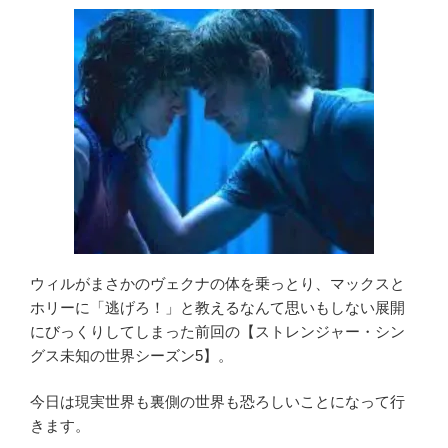
o
ー
k
ズ
ン
5
第
7
章】
ネ
タ
バ
レ
あ
ウィルがまさかのヴェクナの体を乗っとり、マックスと
ら
ホリーに「逃げろ！」と教えるなんて思いもしない展開
す
にびっくりしてしまった前回の【ストレンジャー・シン
じ
グス未知の世界シーズン5】。
解
説
今日は現実世界も裏側の世界も恐ろしいことになって行
『亀
きます。