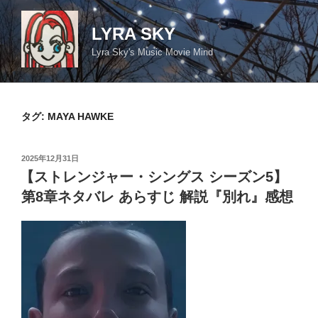
コ
ン
LYRA SKY
テ
Lyra Sky's Music Movie Mind
ン
ツ
へ
ス
タグ:
MAYA HAWKE
キ
ッ
投
2025年12月31日
プ
稿
【ストレンジャー・シングス シーズン5】
日:
第8章ネタバレ あらすじ 解説『別れ』感想