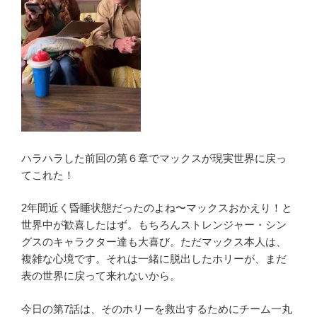
第
8
章
ネ
タ
バ
レ
あ
ら
ハラハラした前回の第６章でマックスが現実世界に戻っ
す
てこれた！
じ
解
2年間近く昏睡状態だったのよね〜マックスおかえり！と
説
世界中が歓喜したはず。もちろんストレンジャー・シン
『別
グスのキャラクター達も大喜び。ただマックス本人は、
れ』
複雑な心境です。それは一緒に脱出したホリーが、まだ
感
表の世界に戻って来れないから。
想”
の
今日の第7話は、そのホリーを救出するためにチーム一丸