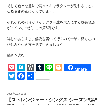
裂』
感
そして色々な意味で其々のキャラクターが別れることに
想”
なる変化の章になっています。
の
それぞれの別れがキャラクター達を大人にする成長物語
がメインなのが、この第6話です。
詳しいあらすじ、解説を書いて行くので一緒に皆んなの
悲しみや生き方を見て行きましょう！
“【ス
続きを読む
ト
P
H
W
T
Li
Bl
レ
Share
ン
o
at
or
u
n
o
T
F
共
ジ
ck
e
d
m
e
g
wi
a
有
ャ
et
n
Pr
bl
g
tt
c
ー・
投
2025年12月25日
シ
a
e
r
er
er
e
稿
【ストレンジャー・シングス シーズン5第5
ン
日:
ss