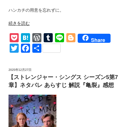
ハンカチの用意を忘れずに。
“【ス
続きを読む
ト
P
H
W
T
Li
Bl
レ
Share
ン
o
at
or
u
n
o
T
F
共
ジ
ck
e
d
m
e
g
wi
a
有
ャ
et
n
Pr
bl
g
tt
c
ー・
投
2025年12月27日
シ
a
e
r
er
er
e
稿
【ストレンジャー・シングス シーズン5第7
ン
日:
ss
b
グ
章】ネタバレ あらすじ 解説『亀裂』感想
o
ス
シ
o
ー
k
ズ
ン
5】