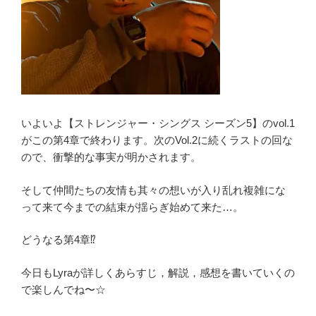
ネ
タ
バ
レ
あ
ら
す
いよいよ【ストレンジャー・シングス シーズン5】のvol.1
じ
がこの第4章で終わります。次のVol.2に続くラストの回な
解
ので、衝撃的な事実が明かされます。
説
『解
そして仲間たちの友情も其々の想いが入り乱れ複雑にな
散』
って来て今までの結束が揺らぎ始めて来た…。
感
想”
どうなる第4章⁉️
の
今日もLyraが詳しくあらすじ，解説，感想を書いていくの
で楽しんでね〜☆