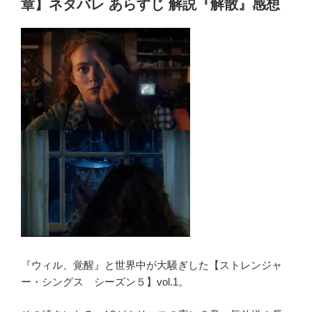
b
グ
章】ネタバレ あらすじ 解説『解散』感想
o
ス
シ
o
ー
k
ズ
ン
5】
第
６
章
ネ
タ
バ
レ
あ
ら
『ウィル、覚醒』と世界中が大騒ぎした【ストレンジャ
す
ー・シングス シーズン５】vol.1。
じ
解