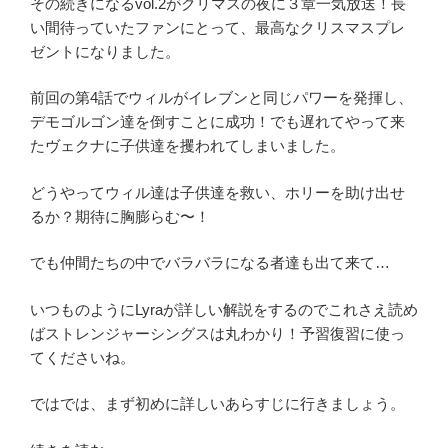
その続きになるvol.2がクリマスの夜に３章一気放送！長
説
い間待っていたファンにとって、最高なクリスマスプレ
『離
ゼントになりました。
別』
感
前回の第4話でウィルがイレブンと同じパワーを発揮し、
想”
デモゴルゴン達を倒すことに成功！でも遅れてやって来
の
たヴェクナに子供達を攫われてしまいました。
どうやってウィル達は子供達を救い、ホリーを助け出せ
るか？期待に胸膨らむ〜！
でも仲間たちの中でバラバラになる者達も出て来て…
いつものようにLyraが詳しい解説をするのでこれさえ読め
ばストレンジャーシングスは丸わかり！予習復習に使っ
てくださいね。
ではでは、まず初めに詳しいあらすじに行きましょう。