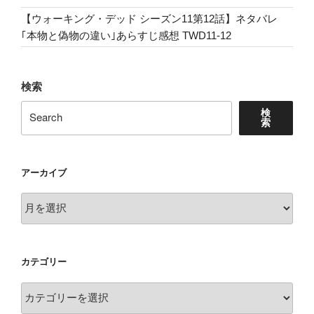
想”
【ウォーキング・デッド シーズン11第12話】ネタバレ
の
｢本物と偽物の違い｣あらすじ感想 TWD11-12
検索
検
索
アーカイブ
ア
ー
カ
イ
カテゴリー
ブ
カ
テ