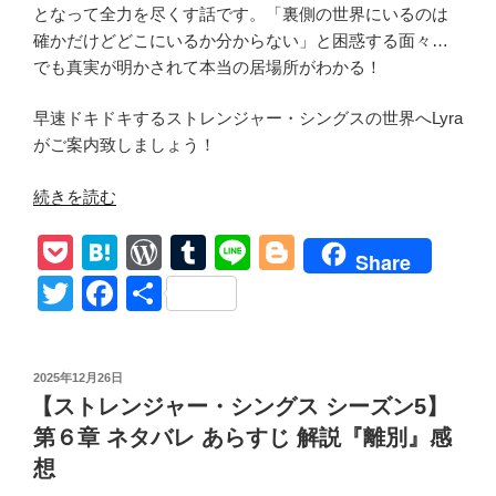
となって全力を尽くす話です。「裏側の世界にいるのは
確かだけどどこにいるか分からない」と困惑する面々…
でも真実が明かされて本当の居場所がわかる！
早速ドキドキするストレンジャー・シングスの世界へLyra
がご案内致しましょう！
“【ス
続きを読む
ト
P
H
W
T
Li
Bl
レ
Share
ン
o
at
or
u
n
o
T
F
共
ジ
ck
e
d
m
e
g
wi
a
有
ャ
et
n
Pr
bl
g
tt
c
ー・
投
2025年12月26日
シ
a
e
r
er
er
e
稿
【ストレンジャー・シングス シーズン5】
ン
日:
ss
b
グ
第６章 ネタバレ あらすじ 解説『離別』感
o
ス
想
シ