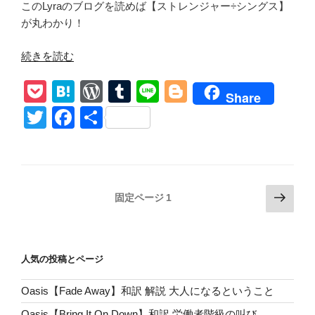
このLyraのブログを読めば【ストレンジャー÷シングス】
が丸わかり！
“【ス
続きを読む
ト
P
H
W
T
Li
Bl
レ
Share
ン
o
at
or
u
n
o
T
F
共
ジ
ck
e
d
m
e
g
wi
a
有
ャ
et
n
Pr
bl
g
tt
c
ー・
シ
a
e
r
er
er
e
ン
投
次
ss
固定ページ
1
b
グ
の
稿
o
ス
ペ
の
シ
ー
o
ペ
ー
人気の投稿とページ
ジ
k
ー
ズ
Oasis【Fade Away】和訳 解説 大人になるということ
ジ
ン
5】
送
Oasis【Bring It On Down】和訳 労働者階級の叫び