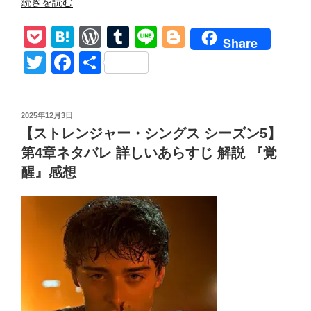
“【ス
続きを読む
ト
P
H
W
T
Li
Bl
レ
Share
ン
o
at
or
u
n
o
T
F
共
ジ
ck
e
d
m
e
g
wi
a
有
ャ
et
n
Pr
bl
g
tt
c
ー・
投
2025年12月3日
シ
a
e
r
er
er
e
稿
【ストレンジャー・シングス シーズン5】
ン
日:
ss
b
グ
第4章ネタバレ 詳しいあらすじ 解説 『覚
o
ス
醒』感想
シ
o
ー
k
ズ
ン
5
第
5
章】