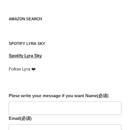
レ
ス
your
AMAZON SEARCH
mail
address
SPOTIFY LYRA SKY
Spotify
Lyra Sky
Follow Lyra ❤️
Plese write your message if you want Name
(必須)
Email
(必須)