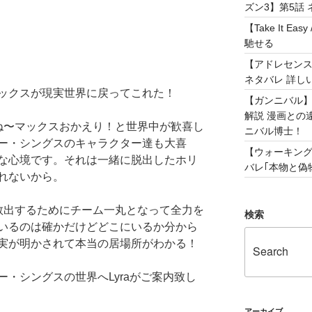
ズン3】第5話 
【Take It 
馳せる
【アドレセンス 
ネタバレ 詳し
ックスが現実世界に戻ってこれた！
【ガンニバル
解説 漫画との
ね〜マックスおかえり！と世界中が歓喜し
ニバル博士！
ー・シングスのキャラクター達も大喜
【ウォーキング
な心境です。それは一緒に脱出したホリ
バレ｢本物と偽物
れないから。
救出するためにチーム一丸となって全力を
検索
いるのは確かだけどどこにいるか分から
実が明かされて本当の居場所がわかる！
・シングスの世界へLyraがご案内致し
アーカイブ