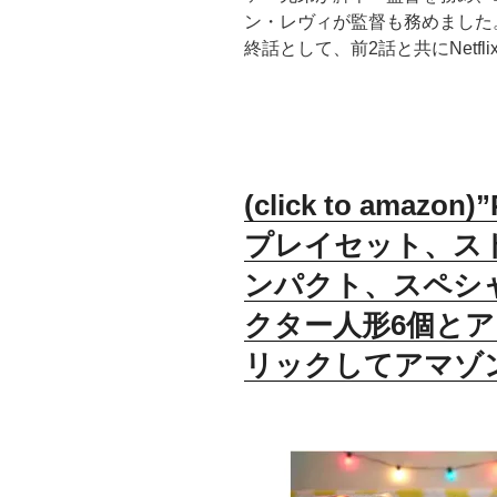
ン・レヴィが監督も務めました。2
終話として、前2話と共にNetfl
(click to amazo
プレイセット、ス
ンパクト、スペシ
クター人形6個とア
リックしてアマゾ