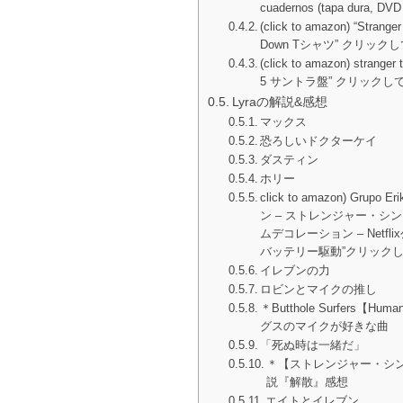
cuadernos (tapa dura
(click to amazon) “Strange
Down Tシャツ” クリッ
(click to amazon) str
5 サントラ盤” クリック
Lyraの解説&感想
マックス
恐ろしいドクターケイ
ダスティン
ホリー
click to amazon) Gru
ン – ストレンジャー・シン
ムデコレーション – Netfli
バッテリー駆動”クリック
イレブンの力
ロビンとマイクの推し
＊Butthole Surfers【
グスのマイクが好きな曲
「死ぬ時は一緒だ」
＊【ストレンジャー・シン
説『解散』感想
エイトとイレブン