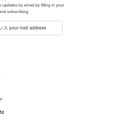
 updates by email by filling in your
and subscribing.
H
KY
ky