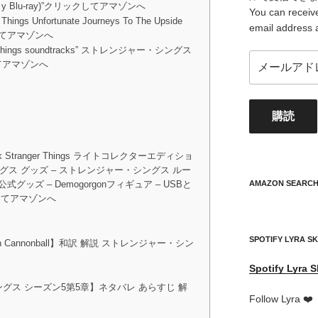
, DVD y Blu-ray)”クリックしてアマゾンへ
You can receive
r Things Unfortunate Journeys To The Upside
email address 
クしてアマゾンへ
anger things soundtracks” ストレンジャー・シングス
メ
してアマゾンへ
ー
ル
ア
購読
ド
レ
ス
po Erik Stranger Things ライトコレクターエディショ
your
グス グッズ – ストレンジャー・シングス ルー
mail
x公式グッズ – Demogorgonフィギュア – USBと
AMAZON SEARC
address
してアマゾンへ
SPOTIFY LYRA S
Human Cannonball】和訳 解説 ストレンジャー・シン
Spotify
Lyra S
グス シーズン5第5章】ネタバレ あらすじ 解
Follow Lyra ❤️