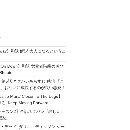
ジ
e Away】和訳 解説 大人になるというこ
g It On Down】和訳 労働者階級の叫び
Shouts
 第5話 ネタバレあらすじ 感想 「こ
！」お互いに成長するのが良い恋愛！
ds To Mars/ Closer To The Edge】
Keep Moving Forward
シーズン2】全話ネタバレ『詳しい』
感想
・デッド: ダリル・ディクソン シー