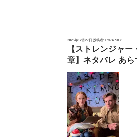
投
2025年12月27日
投稿者:
LYRA SKY
稿
【ストレンジャー・
日:
章】ネタバレ あら