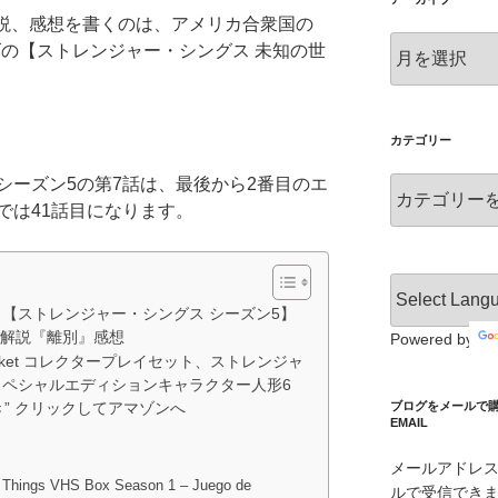
解説、感想を書くのは、アメリカ合衆国の
ア
ズの【ストレンジャー・シングス 未知の世
ー
カ
イ
ブ
カテゴリー
シーズン5の第7話は、最後から2番目のエ
カ
テ
では41話目になります。
ゴ
リ
ー
【ストレンジャー・シングス シーズン5】
 解説『離別』感想
Powered by
Polly Poket コレクタープレイセット、ストレンジャ
ペシャルエディションキャラクター人形6
ブログをメールで購読 S
き” クリックしてアマゾンへ
EMAIL
メールアドレ
er Things VHS Box Season 1 – Juego de
ルで受信でき