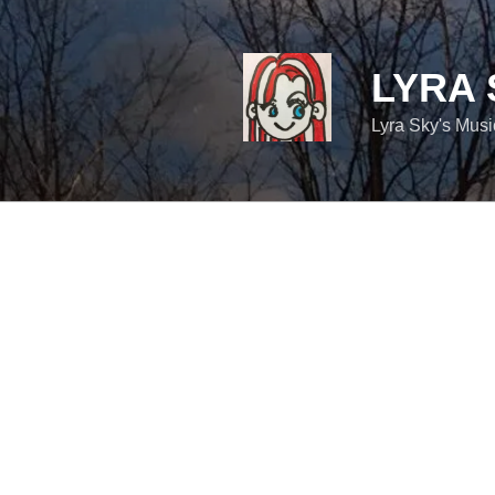
コ
ン
テ
LYRA 
ン
ツ
Lyra Sky's Mus
へ
ス
キ
ッ
プ