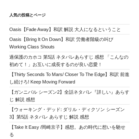
et
n
Pr
bl
g
tt
c
Me/Paul
Weller】
a
e
r
er
er
e
人気の投稿とページ
解
ss
b
説
Oasis【Fade Away】和訳 解説 大人になるということ
o
A
Oasis【Bring It On Down】和訳 労働者階級の叫び
Flame
o
Working Class Shouts
of
k
Love”
過保護のカホコ 第5話 ネタバレあらすじ 感想 「こんなの
の
初めて！」お互いに成長するのが良い恋愛！
【Thirty Seconds To Mars/ Closer To The Edge】和訳 前進
し続けろ! Keep Moving Forward
【ガンニバル シーズン2】全話ネタバレ『詳しい』あらす
じ 解説 感想
【ウォーキング・デッド: ダリル・ディクソン シーズン
3】第5話 ネタバレ あらすじ 解説 感想
【Take It Easy /岡崎京子】感想。あの時代に想いを馳せ
る