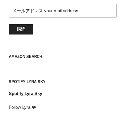
メ
ー
ル
ア
購読
ド
レ
ス
your
AMAZON SEARCH
mail
address
SPOTIFY LYRA SKY
Spotify
Lyra Sky
Follow Lyra ❤️