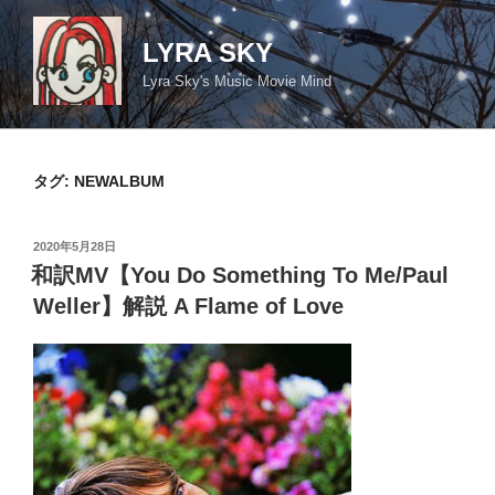
コ
ン
LYRA SKY
テ
Lyra Sky's Music Movie Mind
ン
ツ
へ
ス
タグ:
NEWALBUM
キ
ッ
投
2020年5月28日
プ
稿
和訳MV【You Do Something To Me/Paul
日:
Weller】解説 A Flame of Love