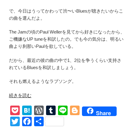
で、今日はうってかわって渋〜いBluesが聴きたいからこ
の曲を選んだよ。
The Jamの頃のPaul Wellerを見てから好きになったから、
ご機嫌なUP tuneを和訳したの。でも今の気分は、明るい
曲より刹那いPaulを欲している。
だから、最近の彼の曲の中で1、2位を争うくらい支持さ
れているBluesを和訳しましょう。
それも燃えるようなラブソング。
“和
続きを読む
訳
P
H
W
T
Li
Bl
MV【You
Share
Do
o
at
or
u
n
o
T
F
共
Something
ck
e
d
m
e
g
wi
a
有
To