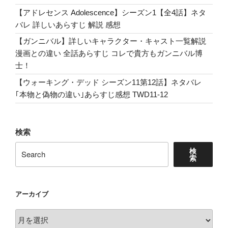
劣
【アドレセンス Adolescence】シーズン1【全4話】ネタ
感
バレ 詳しいあらすじ 解説 感想
動
ス
【ガンニバル】詳しいキャラクター・キャスト一覧解説
ト
漫画との違い 全話あらすじ コレで貴方もガンニバル博
ー
士！
リ
【ウォーキング・デッド シーズン11第12話】ネタバレ
ー
｢本物と偽物の違い｣あらすじ感想 TWD11-12
Bridesmaids”
の
検索
検
索
アーカイブ
ア
ー