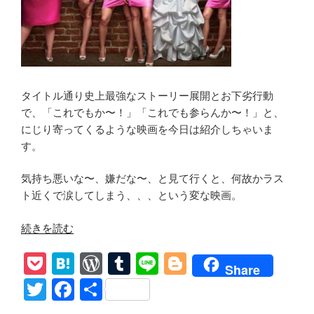
体
離
脱
体
験
タイトル通り史上最強なストーリー展開とお下劣行動
記
で、「これでもか〜！」「これでも参らんか〜！」と、
感
にじり寄ってくるような映画を今日は紹介しちゃいま
想
す。
あ
ら
気持ち悪いな〜、嫌だな〜、と見て行くと、何故かラス
す
ト近くで涙してしまう、、、という変な映画。
じ”
の
“【ブ
続きを読む
ラ
P
H
W
T
Li
Bl
イ
Share
ズ
o
at
or
u
n
o
T
F
共
メ
ck
e
d
m
e
g
wi
a
有
イ