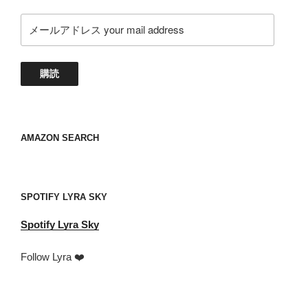
メ
ー
ル
ア
購読
ド
レ
ス
your
AMAZON SEARCH
mail
address
SPOTIFY LYRA SKY
Spotify
Lyra Sky
Follow Lyra ❤️