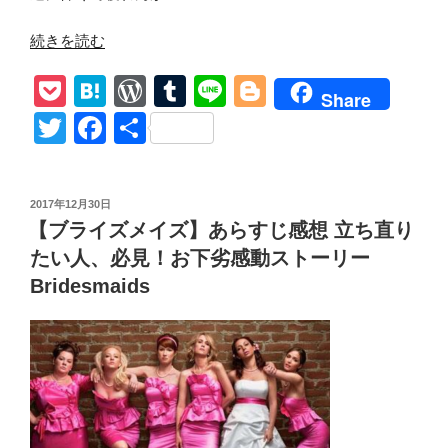
“【イ
続きを読む
ン
P
H
W
T
Li
Bl
シ
Share
デ
o
at
or
u
n
o
T
F
共
ィ
ck
e
d
m
e
g
wi
a
有
ア
et
n
Pr
bl
g
tt
c
ス】
投
2017年12月30日
ネ
a
e
r
er
er
e
稿
【ブライズメイズ】あらすじ感想 立ち直り
タ
日:
ss
b
バ
たい人、必見！お下劣感動ストーリー
o
レ
Bridesmaids
Out
o
of
k
Body
Experience!
私
の
幽