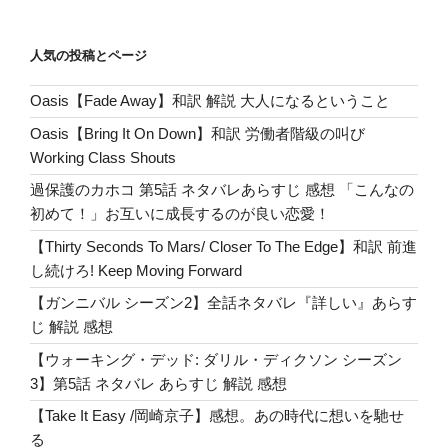
et
n
Pr
bl
g
tt
c
ズ】
あ
a
e
r
er
er
e
人気の投稿とページ
ら
ss
b
す
Oasis【Fade Away】和訳 解説 大人になるということ
o
じ
Oasis【Bring It On Down】和訳 労働者階級の叫び
感
o
Working Class Shouts
想
k
立
過保護のカホコ 第5話 ネタバレあらすじ 感想 「こんなの
ち
初めて！」お互いに成長するのが良い恋愛！
直
【Thirty Seconds To Mars/ Closer To The Edge】和訳 前進
り
し続けろ! Keep Moving Forward
た
【ガンニバル シーズン2】全話ネタバレ『詳しい』あらす
い
じ 解説 感想
人、
必
【ウォーキング・デッド: ダリル・ディクソン シーズン
見！
3】第5話 ネタバレ あらすじ 解説 感想
お
【Take It Easy /岡崎京子】感想。あの時代に想いを馳せ
下
る