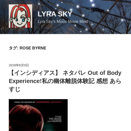
コ
ン
LYRA SKY
テ
Lyra Sky's Music Movie Mind
ン
ツ
へ
ス
タグ:
ROSE BYRNE
キ
ッ
投
2018年8月9日
プ
稿
【インシディアス】 ネタバレ Out of Body
日:
Experience!私の幽体離脱体験記 感想 あら
すじ