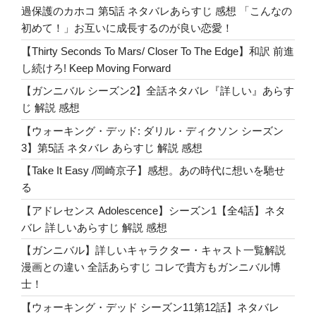
k
親
過保護のカホコ 第5話 ネタバレあらすじ 感想 「こんなの
日
初めて！」お互いに成長するのが良い恋愛！
家
【Thirty Seconds To Mars/ Closer To The Edge】和訳 前進
の
し続けろ! Keep Moving Forward
探
【ガンニバル シーズン2】全話ネタバレ『詳しい』あらす
し
じ 解説 感想
物
は
【ウォーキング・デッド: ダリル・ディクソン シーズン
見
3】第5話 ネタバレ あらすじ 解説 感想
つ
【Take It Easy /岡崎京子】感想。あの時代に想いを馳せ
か
る
る
【アドレセンス Adolescence】シーズン1【全4話】ネタ
か？
バレ 詳しいあらすじ 解説 感想
Lyrics”
の
【ガンニバル】詳しいキャラクター・キャスト一覧解説
漫画との違い 全話あらすじ コレで貴方もガンニバル博
士！
【ウォーキング・デッド シーズン11第12話】ネタバレ