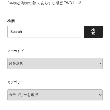
｢本物と偽物の違い｣あらすじ感想 TWD11-12
検索
検
索
アーカイブ
ア
ー
カ
イ
カテゴリー
ブ
カ
テ
ゴ
リ