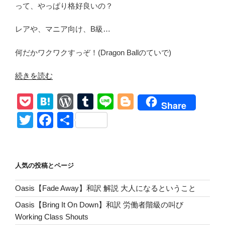
って、やっぱり格好良いの？
レアや、マニア向け、B級…
何だかワクワクすっぞ！(Dragon Ballのていで)
“【Sultans
続きを読む
Of
P
H
W
T
Li
Bl
Ping
Share
FC
o
at
or
u
n
o
T
F
共
/
ck
e
d
m
e
g
wi
a
有
Where’s
et
n
Pr
bl
g
tt
c
Me
Jumper?】
a
e
r
er
er
e
人気の投稿とページ
和
ss
b
訳
Oasis【Fade Away】和訳 解説 大人になるということ
o
Marx
Oasis【Bring It On Down】和訳 労働者階級の叫び
&
o
Working Class Shouts
Disco!