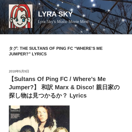
コ
ン
LYRA SKY
テ
Lyra Sky's Music Movie Mind
ン
ツ
へ
ス
タグ:
THE SULTANS OF PING FC “WHERE’S ME
キ
JUMPER?” LYRICS
ッ
プ
投
2018年5月9日
稿
【Sultans Of Ping FC / Where’s Me
日:
Jumper?】 和訳 Marx & Disco! 親日家の
探し物は見つかるか？ Lyrics