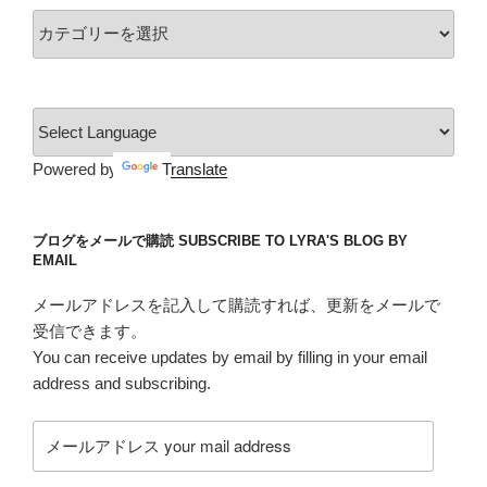
想
カ
解
テ
説
ゴ
Dead
リ
City1-
ー
1”
Powered by
Translate
の
ブログをメールで購読 SUBSCRIBE TO LYRA'S BLOG BY
EMAIL
メールアドレスを記入して購読すれば、更新をメールで
受信できます。
You can receive updates by email by filling in your email
address and subscribing.
メ
ー
ル