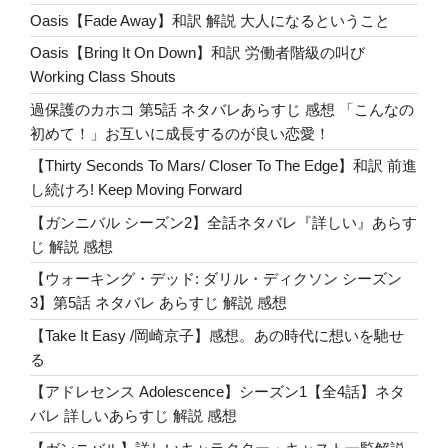
ィ】
Oasis【Fade Away】和訳 解説 大人になるということ
シ
ー
Oasis【Bring It On Down】和訳 労働者階級の叫び
ズ
Working Class Shouts
ン
過保護のカホコ 第5話 ネタバレあらすじ 感想 「こんなの
1
初めて！」お互いに成長するのが良い恋愛！
第
【Thirty Seconds To Mars/ Closer To The Edge】和訳 前進
1
し続けろ! Keep Moving Forward
話
ネ
【ガンニバル シーズン2】全話ネタバレ『詳しい』あらす
タ
じ 解説 感想
バ
【ウォーキング・デッド: ダリル・ディクソン シーズン
レ
3】第5話 ネタバレ あらすじ 解説 感想
マ
【Take It Easy /岡崎京子】感想。あの時代に想いを馳せ
ギ
る
ー
と
【アドレセンス Adolescence】シーズン1【全4話】ネタ
ニ
バレ 詳しいあらすじ 解説 感想
ー