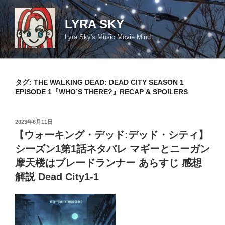
コ
ン
LYRA SKY
テ
Lyra Sky's Music Movie Mind
ン
ツ
へ
ス
タグ:
THE WALKING DEAD: DEAD CITY SEASON 1
キ
EPISODE 1『WHO’S THERE?』RECAP & SPOILERS
ッ
プ
投
2023年6月11日
稿
【ウォーキング・デッド:デッド・シティ】
日:
シーズン1第1話ネタバレ マギーとニーガン
摩天楼はブレードランナー あらすじ 感想
解説 Dead City1-1