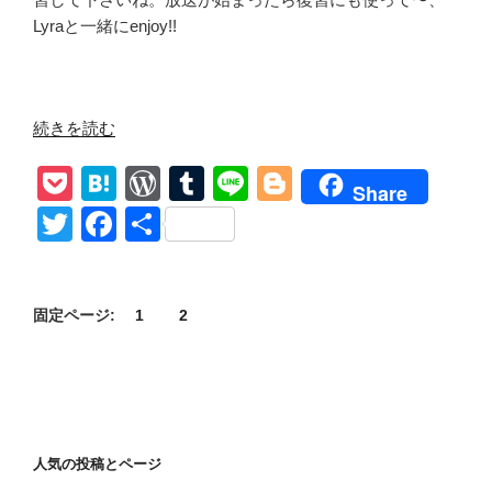
Lyraと一緒にenjoy!!
“【ウ
続きを読む
ォ
P
H
W
T
Li
Bl
ー
Share
キ
o
at
or
u
n
o
T
F
共
ン
ck
e
d
m
e
g
wi
a
有
グ・
et
n
Pr
bl
g
tt
c
デ
ッ
a
e
r
er
固定ページ:
1
2
er
e
ド:
ss
b
デ
o
ッ
ド・
o
シ
k
人気の投稿とページ
テ