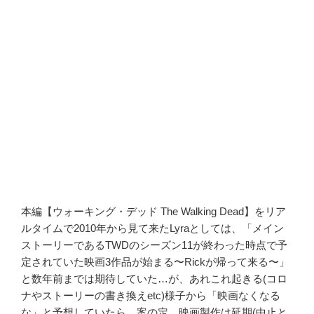
本編【ウォーキング・デッド The Walking Dead】をリア
ルタイムで2010年から見て来たLyraとしては、「メイン
ストーリーであるTWDのシーズン11が終わった時点で予
定されていた映画3作品が始まる〜Rickが帰って来る〜」
と数年前までは期待していた…が、あれこれ起きる(コロ
ナやストーリーの書き換えetc)様子から「映画なくなる
な」と予想していたら、案の定、映画製作は延期(中止と