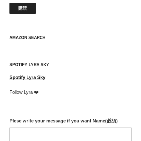
ア
購読
ド
レ
ス
your
AMAZON SEARCH
mail
address
SPOTIFY LYRA SKY
Spotify
Lyra Sky
Follow Lyra ❤️
Plese write your message if you want Name
(必須)