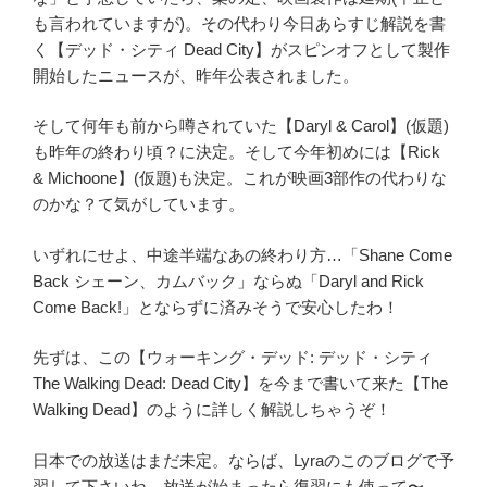
も言われていますが)。その代わり今日あらすじ解説を書
く【デッド・シティ Dead City】がスピンオフとして製作
開始したニュースが、昨年公表されました。
そして何年も前から噂されていた【Daryl & Carol】(仮題)
も昨年の終わり頃？に決定。そして今年初めには【Rick
& Michoone】(仮題)も決定。これが映画3部作の代わりな
のかな？て気がしています。
いずれにせよ、中途半端なあの終わり方…「Shane Come
Back シェーン、カムバック」ならぬ「Daryl and Rick
Come Back!」とならずに済みそうで安心したわ！
先ずは、この【ウォーキング・デッド: デッド・シティ
The Walking Dead: Dead City】を今まで書いて来た【The
Walking Dead】のように詳しく解説しちゃうぞ！
日本での放送はまだ未定。ならば、Lyraのこのブログで予
習して下さいね。放送が始まったら復習にも使って〜、