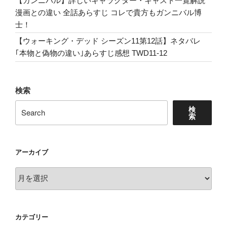
【ガンニバル】詳しいキャラクター・キャスト一覧解説
ガ
漫画との違い 全話あらすじ コレで貴方もガンニバル博
ン
士！
摩
【ウォーキング・デッド シーズン11第12話】ネタバレ
天
｢本物と偽物の違い｣あらすじ感想 TWD11-12
楼
は
ブ
検索
レ
ー
検
ド
索
ラ
ン
ナ
アーカイブ
ー
ア
あ
ー
ら
カ
す
イ
じ
カテゴリー
ブ
感