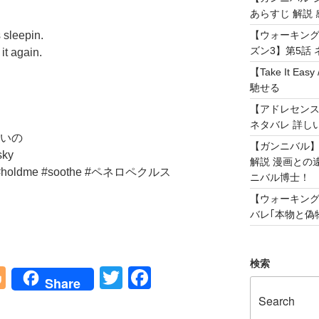
あらすじ 解説 
 sleepin.
【ウォーキング
ズン3】第5話 
 it again.
【Take It 
馳せる
【アドレセンス 
ネタバレ 詳し
ないの
【ガンニバル
sky
解説 漫画との
es #holdme #soothe #ペネロペクルス
ニバル博士！
【ウォーキング
バレ｢本物と偽物
検索
Bl
T
F
Share
o
wi
a