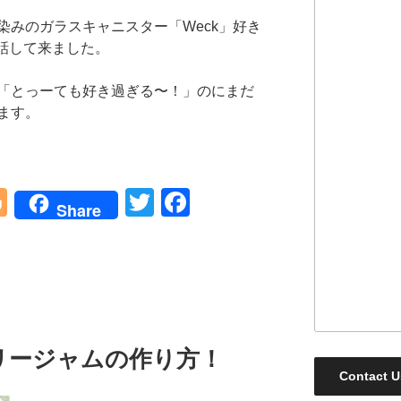
染みのガラスキャニスター「Weck」好き
お話して来ました。
「とっーても好き過ぎる〜！」のにまだ
ます。
Bl
T
F
Share
o
wi
a
g
tt
c
g
er
e
er
b
o
リージャムの作り方！
o
Contact U