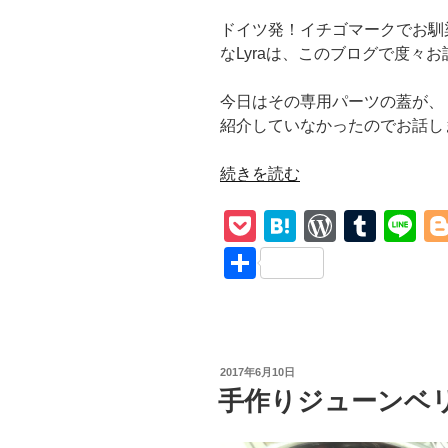
ドイツ発！イチゴマークでお馴
なLyraは、このブログで度々
今日はその専用パーツの蓋が、
紹介していなかったのでお話し
“WECK
続きを読む
ミ
P
H
W
T
Li
ニ
マ
o
at
or
u
n
共
リ
ck
e
d
m
e
有
ス
et
n
Pr
bl
ト
の
a
e
r
極
投
2017年6月10日
ss
み！
稿
手作りジューンベ
日:
ア
カ