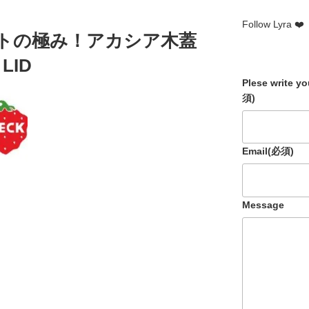
er
b
o
Follow Lyra ❤️
ストの極み！アカシア木蓋
o
LID
k
Plese write y
須)
Email
(必須)
Message