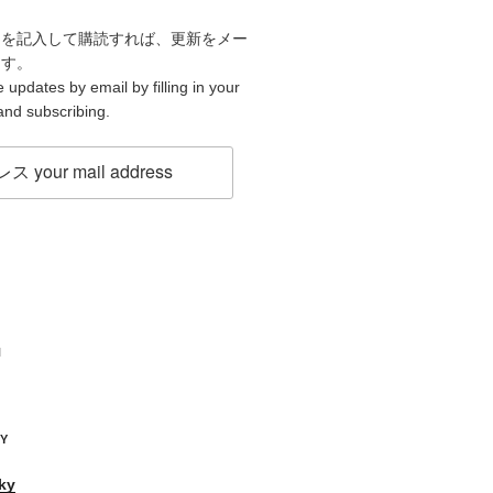
スを記入して購読すれば、更新をメー
ます。
 updates by email by filling in your
and subscribing.
H
KY
ky