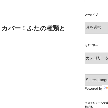
g
tt
c
g
er
e
er
b
アーカイブ
o
ア
ックカバー！ふたの種類と
ー
o
カ
k
イ
ブ
カテゴリー
カ
テ
ゴ
リ
ー
Powered by
ブログをメールで購読 S
EMAIL