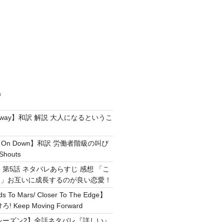
ジ
e Away】和訳 解説 大人になるというこ
g It On Down】和訳 労働者階級の叫び
Shouts
 第5話 ネタバレあらすじ 感想 「こ
！」お互いに成長するのが良い恋愛！
ds To Mars/ Closer To The Edge】
Keep Moving Forward
シーズン2】全話ネタバレ『詳しい』