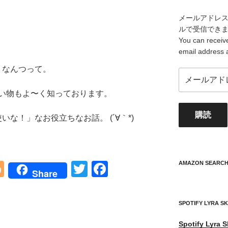
メールアドレ
ルで受信でき
You can receive
email address 
。なんつって。
メ
ー
い物もよ〜く知っております。
ル
ア
購読
ド
いな！」なお役立ちなお話。 (´∀｀*)
レ
ス
your
mail
AMAZON SEARC
Bl
T
F
Share
address
o
wi
a
g
tt
c
SPOTIFY LYRA S
g
er
e
Spotify
Lyra S