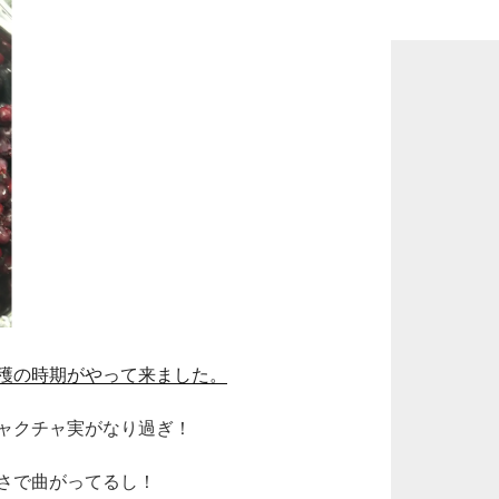
k
穫の時期がやって来ました。
ャクチャ実がなり過ぎ！
さで曲がってるし！