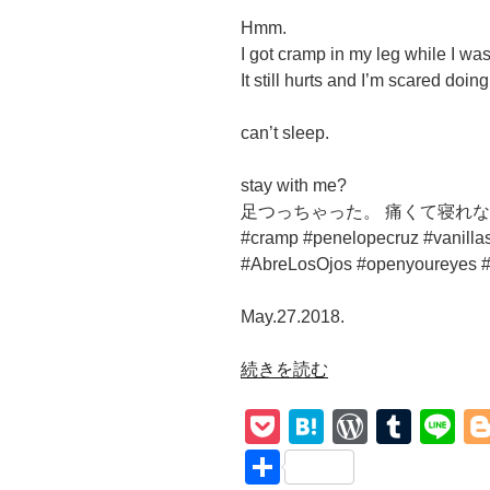
Hmm.
I got cramp in my leg while I was
It still hurts and I’m scared doing
can’t sleep.
stay with me?
足つっちゃった。 痛くて寝れ
#cramp #penelopecruz #vanilla
#AbreLosOjos #openyourey
May.27.2018.
“【Lyra
続きを読む
Sky’s
P
H
W
T
Li
Monologue】
Favorites
o
at
or
u
n
共
vol.7”