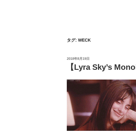
タグ:
WECK
投
2018年8月19日
稿
【Lyra Sky’s Mono
日: