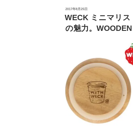
a
e
r
バ
投
2017年8月25日
ss
ー！
稿
WECK ミニマリ
日:
ふ
の魅力。WOODEN 
た
の
種
類
と
選
び
方”
の