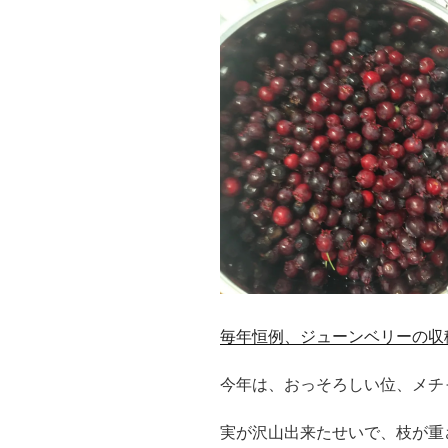
シ
ア
木
蓋
の
魅
力。
WOODEN
LID”
の
毎年恒例、ジューンベリーの収
今年は、おっそろしい位、メチ
実が沢山出来たせいで、枝が重