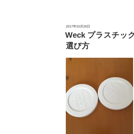
ck
e
d
m
e
有
の
et
n
Pr
bl
a
e
r
投
2017年10月26日
ss
稿
Weck プラスチ
日:
選び方