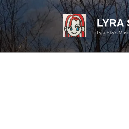
コ
ン
テ
LYRA 
ン
ツ
Lyra Sky's Mus
へ
ス
キ
ッ
プ