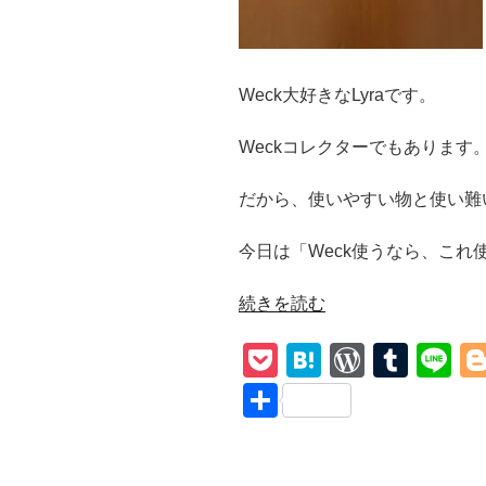
Weck大好きなLyraです。
Weckコレクターでもあります
だから、使いやすい物と使い難
今日は「Weck使うなら、これ使
“Weck
続きを読む
プ
P
H
W
T
Li
ラ
ス
o
at
or
u
n
共
チ
ck
e
d
m
e
有
ッ
et
n
Pr
bl
ク
カ