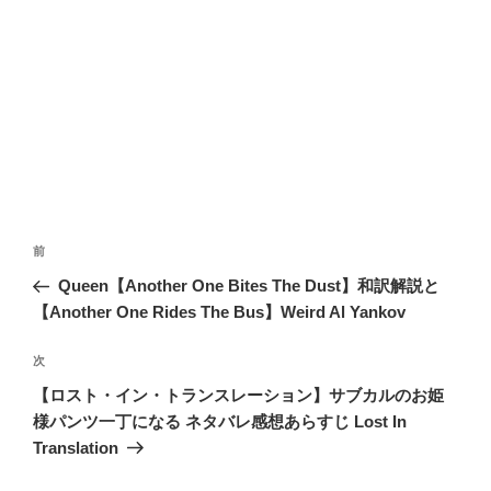
投
前
前
稿
の
Queen【Another One Bites The Dust】和訳解説と
ナ
投
【Another One Rides The Bus】Weird Al Yankov
ビ
稿
ゲ
次
次
の
ー
【ロスト・イン・トランスレーション】サブカルのお姫
投
シ
様パンツ一丁になる ネタバレ感想あらすじ Lost In
稿
Translation
ョ
ン