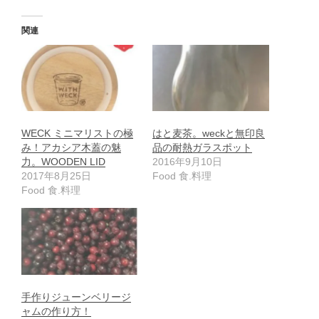
み
中…
関連
WECK ミニマリストの極
はと麦茶。weckと無印良
み！アカシア木蓋の魅
品の耐熱ガラスポット
力。WOODEN LID
2016年9月10日
2017年8月25日
Food 食.料理
Food 食.料理
手作りジューンベリージ
ャムの作り方！