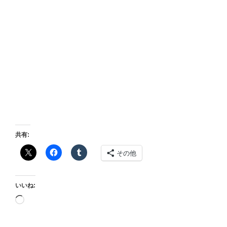
共有:
その他
いいね:
読
み
込