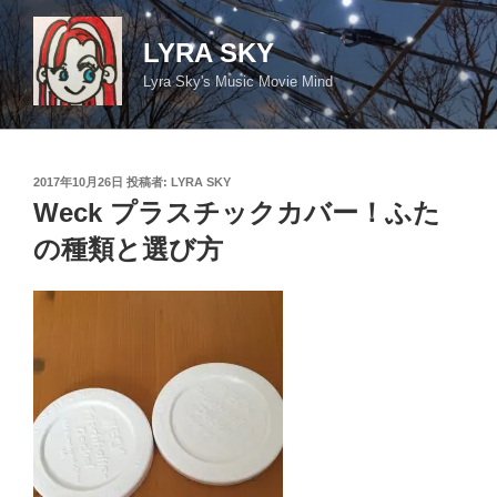
コ
ン
LYRA SKY
テ
Lyra Sky's Music Movie Mind
ン
ツ
へ
ス
投
2017年10月26日
投稿者:
LYRA SKY
キ
稿
Weck プラスチックカバー！ふた
日:
ッ
の種類と選び方
プ