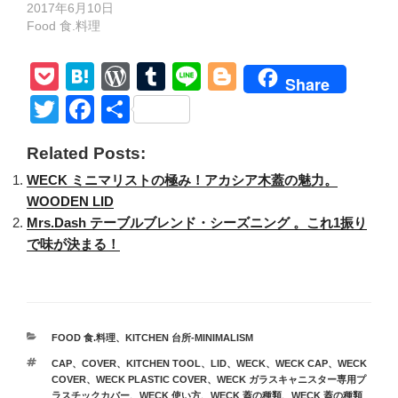
2017年6月10日
Food 食.料理
P
H
W
T
Li
Bl
Share
o
at
or
u
n
o
T
F
共
ck
e
d
m
e
g
wi
a
有
Related Posts:
et
n
Pr
bl
g
tt
c
WECK ミニマリストの極み！アカシア木蓋の魅力。
a
e
r
er
er
e
WOODEN LID
ss
b
Mrs.Dash テーブルブレンド・シーズニング 。これ1振り
o
で味が決まる！
o
k
カ
FOOD 食.料理
、
KITCHEN 台所-MINIMALISM
テ
タ
CAP
、
COVER
、
KITCHEN TOOL
、
LID
、
WECK
、
WECK CAP
、
WECK
ゴ
グ
COVER
、
WECK PLASTIC COVER
、
WECK ガラスキャニスター専用プ
リ
ラスチックカバー
、
WECK 使い方
、
WECK 蓋の種類
、
WECK 蓋の種類