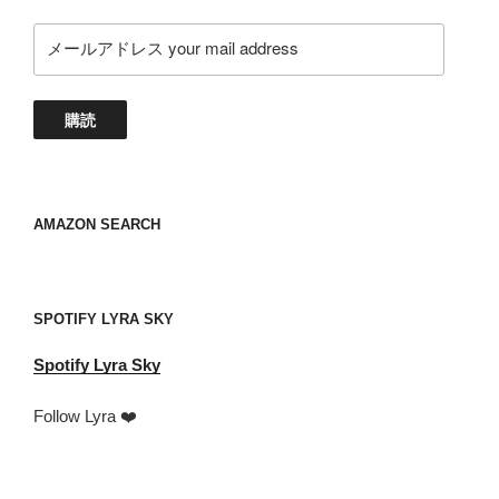
メ
ー
ル
ア
購読
ド
レ
ス
your
AMAZON SEARCH
mail
address
SPOTIFY LYRA SKY
Spotify
Lyra Sky
Follow Lyra ❤️