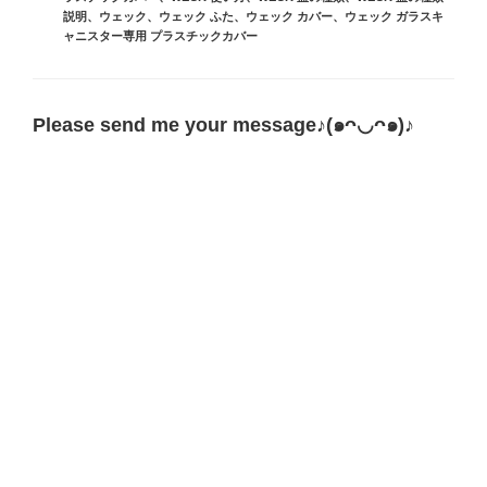
ー
説明
、
ウェック
、
ウェック ふた
、
ウェック カバー
、
ウェック ガラスキ
ャニスター専用 プラスチックカバー
Please send me your message♪(๑ᴖ◡ᴖ๑)♪