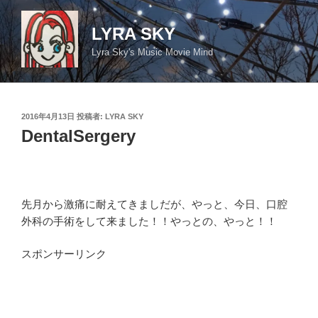
コ
ン
LYRA SKY
テ
Lyra Sky's Music Movie Mind
ン
ツ
へ
ス
投
2016年4月13日
投稿者:
LYRA SKY
キ
稿
DentalSergery
日:
ッ
プ
先月から激痛に耐えてきましだが、やっと、今日、口腔
外科の手術をして来ました！！やっとの、やっと！！
スポンサーリンク