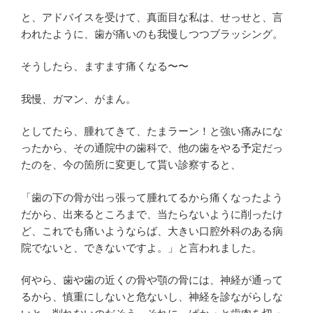
と、アドバイスを受けて、真面目な私は、せっせと、言
われたように、歯が痛いのも我慢しつつブラッシング。
そうしたら、ますます痛くなる〜〜
我慢、ガマン、がまん。
としてたら、腫れてきて、たまラーン！と強い痛みにな
ったから、その通院中の歯科で、他の歯をやる予定だっ
たのを、今の箇所に変更して貰い診察すると、
「歯の下の骨が出っ張って腫れてるから痛くなったよう
だから、出来るところまで、当たらないように削ったけ
ど、これでも痛いようならば、大きい口腔外科のある病
院でないと、できないですよ。」と言われました。
何やら、歯や歯の近くの骨や顎の骨には、神経が通って
るから、慎重にしないと危ないし、神経を診ながらしな