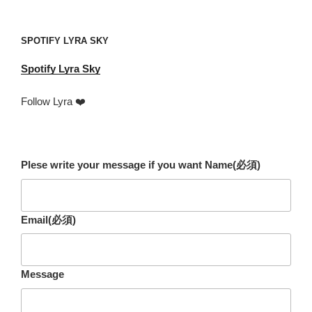
address
SPOTIFY LYRA SKY
Spotify
Lyra Sky
Follow Lyra ❤️
Plese write your message if you want Name
(必須)
Email
(必須)
Message