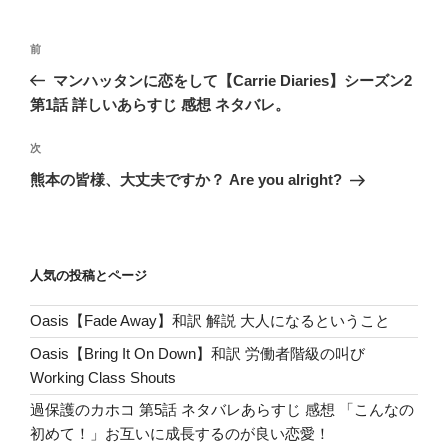
投
前
前
稿
の
マンハッタンに恋をして【Carrie Diaries】シーズン2
ナ
投
第1話 詳しいあらすじ 感想 ネタバレ。
ビ
稿
ゲ
次
次
の
ー
熊本の皆様、大丈夫ですか？ Are you alright?
投
シ
稿
ョ
ン
人気の投稿とページ
Oasis【Fade Away】和訳 解説 大人になるということ
Oasis【Bring It On Down】和訳 労働者階級の叫び
Working Class Shouts
過保護のカホコ 第5話 ネタバレあらすじ 感想 「こんなの
初めて！」お互いに成長するのが良い恋愛！