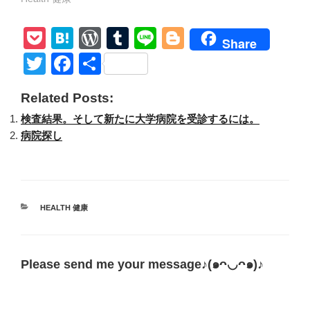
P
H
W
T
Li
Bl
Share
o
at
or
u
n
o
T
F
共
ck
e
d
m
e
g
wi
a
有
Related Posts:
et
n
Pr
bl
g
tt
c
検査結果。そして新たに大学病院を受診するには。
a
e
r
er
er
e
病院探し
ss
b
o
o
カ
HEALTH 健康
k
テ
ゴ
リ
ー
Please send me your message♪(๑ᴖ◡ᴖ๑)♪