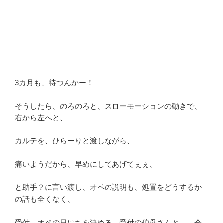
3カ月も、待つんかー！
そうしたら、のろのろと、スローモーションの動きで、
右から左へと、
カルテを、ひらーりと渡しながら、
痛いようだから、早めにしてあげてぇぇ、
と助手？に言い渡し、オペの説明も、処置をどうするか
の話も全くなく、
受付→オペの日にちを決める、受付の伯母さんと。→会