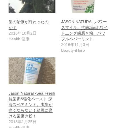
歯の治療が終わったの
JASON NATURAL,パワー
か？
スマイル。抗歯垢&ホワイ
2016年10月2日
ト二ング歯磨き粉、パワ
Health 健康
フルペパーミント
2016年11月3日
Beauty-iHerb
Jason Natural -Sea Fresh
抗歯垢&強化ペースト 深
海スペアミント。虫歯が
痛くならない！綺麗に磨
ける歯磨き粉！
2018年1月25日
Health 健康