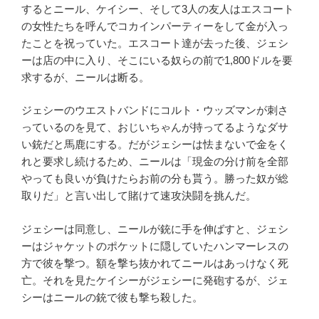
するとニール、ケイシー、そして3人の友人はエスコート
の女性たちを呼んでコカインパーティーをして金が入っ
たことを祝っていた。エスコート達が去った後、ジェシ
ーは店の中に入り、そこにいる奴らの前で1,800ドルを要
求するが、ニールは断る。
ジェシーのウエストバンドにコルト・ウッズマンが刺さ
っているのを見て、おじいちゃんが持ってるようなダサ
い銃だと馬鹿にする。だがジェシーは怯まないで金をく
れと要求し続けるため、ニールは「現金の分け前を全部
やっても良いが負けたらお前の分も貰う。勝った奴が総
取りだ」と言い出して賭けて速攻決闘を挑んだ。
ジェシーは同意し、ニールが銃に手を伸ばすと、ジェシ
ーはジャケットのポケットに隠していたハンマーレスの
方で彼を撃つ。額を撃ち抜かれてニールはあっけなく死
亡。それを見たケイシーがジェシーに発砲するが、ジェ
シーはニールの銃で彼も撃ち殺した。