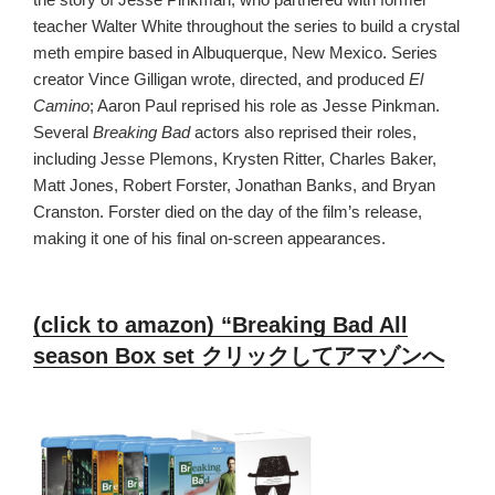
teacher Walter White throughout the series to build a crystal
meth empire based in Albuquerque, New Mexico. Series
creator Vince Gilligan wrote, directed, and produced
El
Camino
; Aaron Paul reprised his role as Jesse Pinkman.
Several
Breaking Bad
actors also reprised their roles,
including Jesse Plemons, Krysten Ritter, Charles Baker,
Matt Jones, Robert Forster, Jonathan Banks, and Bryan
Cranston. Forster died on the day of the film’s release,
making it one of his final on-screen appearances.
(click to amazon) “Breaking Bad All
season Box set クリックしてアマゾンへ