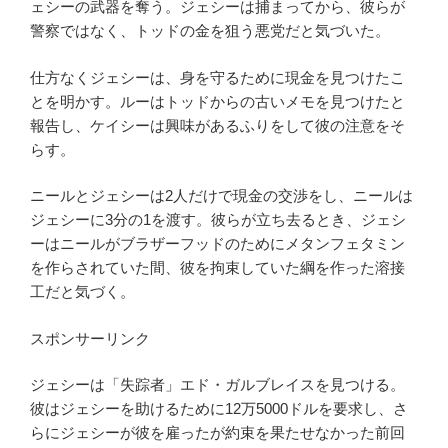
ェシーの武器を奪う。ジェシーは捕まってから、彼らが
警察ではなく、トッドの金を狙う悪党だと気づいた。
仕方なくジェシーは、身を守るために現金を見つけたこ
とを明かす。ルーはトッドからの古いメモを見つけたと
報告し、ケイシーは興味があるふりをして彼の注意をそ
らす。
ニールとジェシーは2人だけで現金の交渉をし、ニールは
ジェシーに3分の1を渡す。彼らが立ち去るとき、ジェシ
ーはニールがブラザーフッドのためにメタンフェタミン
を作らされていた間、彼を拘束していた綱を作った溶接
工だと気づく。
スポンサーリンク
ジェシーは「失踪者」エド・ガルブレイスを見つける。
彼はジェシーを助けるために12万5000ドルを要求し、さ
らにジェシーが彼を雇ったが約束を果たせなかった前回