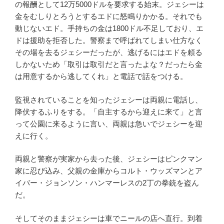
の報酬として12万5000ドルを要求する始末。ジェシーは
金をむしりとろうとするエドに怒鳴りかかる。それでも
動じないエド。手持ちの金は1800ドル不足しており、エ
ドは援助を拒否した。警察まで呼ばれてしまい仕方なく
その場を去るジェシーだったが、逃げるにはエドを頼る
しかないため「取引は取引だと言ったよな？だったら金
は用意するから逃してくれ」と電話で話をつける。
監視されていることを知ったジェシーは両親に電話し、
降伏するふりをする。「自主するから迎えに来て」と言
って公園に来るように言い、両親は急いでジェシーを迎
えに行く。
両親と警察が実家から去った後、ジェシーはピンクマン
家に忍び込み、父親の金庫からコルト・ウッズマンとア
イバー・ジョンソン・ハンマーレスの2丁の拳銃を盗ん
だ。
そしてそのままジェシーは車でニールの店へ直行。到着