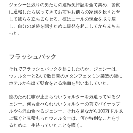
ジェシーは残りの男たちの運転免許証を全て集め、警察
に通報したら戻ってきてお前やお前らの家族を殺すと脅
して彼らを立ち去らせる。彼はニールの現金を取り戻
し、自分の足跡を隠すために爆発を起こしてから立ち去
った。
フラッシュバック
それでフラッシュバックを起こしたのか、ジェシーは、
ウォルターと2人で数日間のメタンフェタミン製造の後に
ホテルから出て朝食をとる場面を思い出していた。
癌のために咳が止まらないウォルターを気遣ってやるジ
ェシー。何も食べられないウォルターの前でパイナップ
ルやら沢山食べるジェシー。それを見ながら100万ドル以
上稼ぐと見積もったウォルターは、何か特別なことをす
るために一生待っていたことを嘆く。