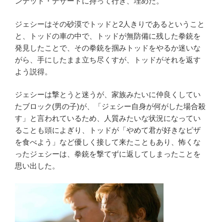
ンテッド・デザートに持って行き、埋めた。
ジェシーはその砂漠でトッドと2人きりであるということ
と、トッドの車の中で、トッドが無防備に残した拳銃を
発見したことで、その拳銃を掴みトッドをやるか迷いな
がら、手にしたまま立ち尽くすが、トッドがそれを返す
よう説得。
ジェシーは撃とうと迷うが、家族みたいに仲良くしてい
たブロック(男の子)が、「ジェシー自身が何がした場合殺
す」と言われているため、人質みたいな状況になってい
ることも頭によぎり、トッドが「やめて君が好きなピザ
を食べよう」など優しく接して来たこともあり、怖くな
ったジェシーは、拳銃を撃てずに返してしまったことを
思い出した。