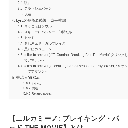
現在…
フラッシュバック
現在
Lyraの解説&感想 成長物語
そう言えばソウル
スキニーにパジャー、仲間たち
トッド
逃し屋エド・ガルプレイス
思い出のジェーン
(click to amazon) “El Camino: Breaking Bad The Movie” クリックし
てアマゾンへ
(click to amazon) “Breaking Bad All season Blu-rayBox setクリック
してアマゾンへ
登場人物 Cast
いいね:
関連
Related posts:
【エルカミーノ: ブレイキング・バ
ッド THE MOVIE】とは