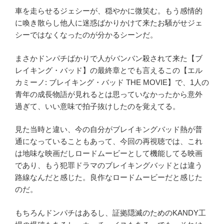
車を走らせるジェシーが、穏やかに微笑む。もう感情的
に喚き散らし他人に迷惑ばかりかけて来たお騒がせジェ
シーではなくなったのが分かるシーンだ。
まさかドンパチばかりで人がバンバン殺されて来た【ブ
レイキング・バッド】の最終章とでも言えるこの【エル
カミーノ: ブレイキング・バッド THE MOVIE】で、1人の
青年の成長物語が見れるとは思っていなかったから意外
過ぎて、いい意味で拍子抜けしたのを覚えてる。
見た当時と違い、今の自分がブレイキングバッド熱が普
通になっていることもあって、今回の再視聴では、これ
は地味な映画だしロードムービーとして機能してる映画
であり、もう犯罪ドラマのブレイキングバッドとは違う
路線なんだと感じた。良作なロードムービーだと感じた
のだ。
もちろんドンパチはあるし、証拠隠滅のためのKANDY工