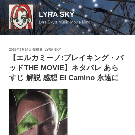
コ
ン
LYRA SKY
テ
Lyra Sky's Music Movie Mind
ン
ツ
へ
ス
投
2025年3月24日
投稿者:
LYRA SKY
キ
稿
【エルカミーノ:ブレイキング・バ
日:
ッ
ッドTHE MOVIE】ネタバレ あら
プ
すじ 解説 感想 El Camino 永遠に