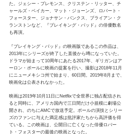
た。ジェシー・プレモンス、クリステン・リッター、チ
ャールズ・ベイカー、マット・ジョーンズ、ロバート・
フォースター、ジョナサン・バンクス、ブライアン・ク
ランストンなど、『ブレイキング・バッド』の俳優数名
も再演。
『ブレイキング・バッド』の映画版であるこの作品は、
2013年にシリーズが終了した直後から噂になっていた。
ドラマが始まって10周年にあたる2017年、ギリガンはア
ーロン・ポールに映画の提案を行い、撮影は2018年11月
にニューメキシコ州で始まり、60日間。2019年8月まで、
映画化は公表されなかった。
映画は2019年10月11日にNetflixで全世界に独占配信され
ると同時に、アメリカ国内で三日間だけ小規模に劇場公
開され、のちにAMCで放送予定。ポールの演技とシリー
ズのファンに与えた満足感は批評家たちから高評価を得
ている。この映画は、公開日に亡くなった俳優ロバー
ト・フォスターの最後の映画となった。