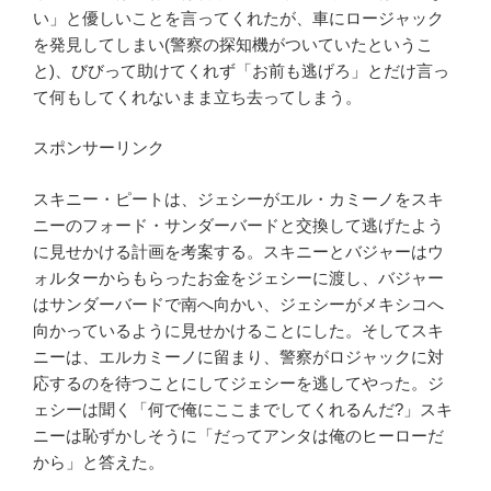
い」と優しいことを言ってくれたが、車にロージャック
を発見してしまい(警察の探知機がついていたというこ
と)、びびって助けてくれず「お前も逃げろ」とだけ言っ
て何もしてくれないまま立ち去ってしまう。
スポンサーリンク
スキニー・ピートは、ジェシーがエル・カミーノをスキ
ニーのフォード・サンダーバードと交換して逃げたよう
に見せかける計画を考案する。スキニーとバジャーはウ
ォルターからもらったお金をジェシーに渡し、バジャー
はサンダーバードで南へ向かい、ジェシーがメキシコへ
向かっているように見せかけることにした。そしてスキ
ニーは、エルカミーノに留まり、警察がロジャックに対
応するのを待つことにしてジェシーを逃してやった。ジ
ェシーは聞く「何で俺にここまでしてくれるんだ?」スキ
ニーは恥ずかしそうに「だってアンタは俺のヒーローだ
から」と答えた。